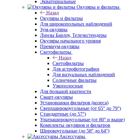
Экваториальные
Окуляры и фильтры
Назад
Окуляры и фильтры
Для широкопольных наблюдений
Зум-окуляры
Линзы Барлоу, Телеэкстендеры
Окуляры начального уровня
Премиум-окуляры
Светофильтры
Назад
Светофильтры
Для астрофотографии
Для визуальных наблюдений
Солнечные фильтры
Узкополосные
Для большой кратности
Смарт-окуляры
Установщики фильтров (колеса)
Сверхширокоугольные (от 65° до 79°)
Стандартные (до 57°)
Ультраширокоугольные (от 80° и выше)
Комплекты окуляров и фильтров
Широкоугольные (до 58° до 64°)
Аксессуары