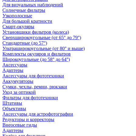
Для визуальных наблюдений
Солнечные фильтры
Узкополосные
Для большой кратности
Смарт-окуляры
Установщики фильтров (колеса)
Сверхширокоугольные (от 65° до 79°)
Стандартные (до 57°)
Ультраширокоугольные (от 80° и выше)
Комплекты окуляров и фильтров
Широкоугольные (до 58° до 64°)
Аксессуары
Адаптеры
Аксессуары для фототехники
Аккумуляторы
Сумки, чехлы, ремни, рюкзаки
Уход за оптикой
Фильтры для фототехники
Штативы
Объективы
Аксессуары для астрофотографии
Редукторы и корректоры
Внеосевые гиды
Адаптеры
Колёса для фильтров