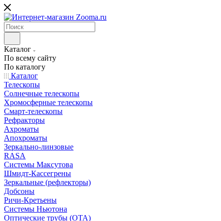
Каталог
По всему сайту
По каталогу
Каталог
Телескопы
Солнечные телескопы
Хромосферные телескопы
Смарт-телескопы
Рефракторы
Ахроматы
Апохроматы
Зеркально-линзовые
RASA
Системы Максутова
Шмидт-Кассегрены
Зеркальные (рефлекторы)
Добсоны
Ричи-Кретьены
Системы Ньютона
Оптические трубы (OTA)