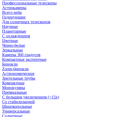
Профессиональные телескопы
Астрокамеры
Всего неба
Гидирующие
Для солнечных телескопов
Научные
Планетарные
С охлаждением
Цветные
Черно-белые
Зеркальные
Камеры 360 градусов
Компактные экспертные
Бинокли
Zoom-бинокли
Астрономические
Зрительные трубы
Компактные
Монокуляры
Премиальные
С большим увеличением (>15x)
Со стабилизацией
Широкопольные
Универсальные
Солнечные