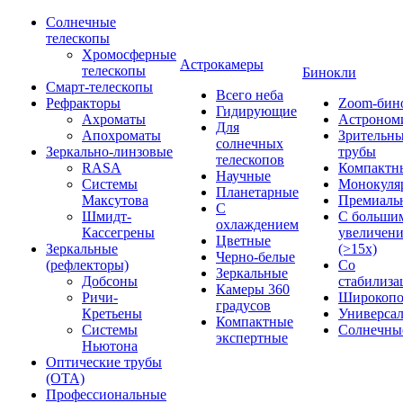
Солнечные
телескопы
Хромосферные
Астрокамеры
телескопы
Бинокли
Смарт-телескопы
Всего неба
Рефракторы
Zoom-бин
Гидирующие
Ахроматы
Астроном
Для
Апохроматы
Зрительн
солнечных
Зеркально-линзовые
трубы
телескопов
RASA
Компактн
Научные
Системы
Монокуля
Планетарные
Максутова
Премиаль
С
Шмидт-
С больши
охлаждением
Кассегрены
увеличен
Цветные
Зеркальные
(>15x)
Черно-белые
(рефлекторы)
Со
Зеркальные
Добсоны
стабилиза
Камеры 360
Ричи-
Широкопо
градусов
Кретьены
Универса
Компактные
Системы
Солнечны
экспертные
Ньютона
Оптические трубы
(OTA)
Профессиональные