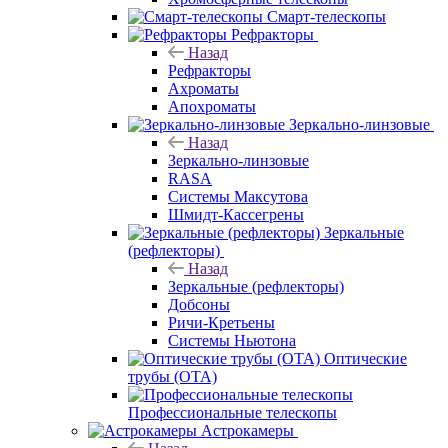
Смарт-телескопы
Рефракторы
Назад
Рефракторы
Ахроматы
Апохроматы
Зеркально-линзовые
Назад
Зеркально-линзовые
RASA
Системы Максутова
Шмидт-Кассегрены
Зеркальные
(рефлекторы)
Назад
Зеркальные (рефлекторы)
Добсоны
Ричи-Кретьены
Системы Ньютона
Оптические
трубы (OTA)
Профессиональные телескопы
Астрокамеры