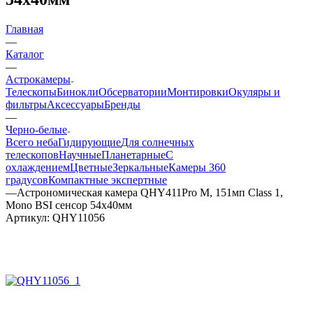
Главная
—
Каталог
—
Астрокамеры
Телескопы
Бинокли
Обсерватории
Монтировки
Окуляры и
фильтры
Аксессуары
Бренды
—
Черно-белые
Всего неба
Гидирующие
Для солнечных
телескопов
Научные
Планетарные
С
охлаждением
Цветные
Зеркальные
Камеры 360
градусов
Компактные экспертные
—
Астрономическая камера QHY411Pro M, 151мп Class 1,
Mono BSI сенсор 54x40мм
Артикул:
QHY11056