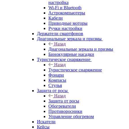
настройка
Wi-Fi и Bluetooth
Астрокомпьютеры
Кабели
Приводные моторы
Ручки настройки
Держатели смартфонов
Диагональные зеркала и призмы
Назад
Диагональные зеркала и призмы
Бинокулярные насадки
Туристическое снаряжение
Назад
Туристическое снаряжение
Фонари
Компасы
Стулья
Защита от росы
Назад
Защита от росы
Обогреватели
Противоросники
Управление обогревом
Искатели
Кейсы