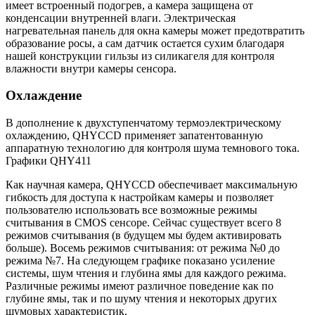
имеет встроенный подогрев, а камера защищена от
конденсации внутренней влаги. Электрическая
нагревательная панель для окна камеры может предотвратить
образование росы, а сам датчик остается сухим благодаря
нашей конструкции гильзы из силикагеля для контроля
влажности внутри камеры сенсора.
Охлаждение
В дополнение к двухступенчатому термоэлектрическому
охлаждению, QHYCCD применяет запатентованную
аппаратную технологию для контроля шума темнового тока.
Графики QHY411
Как научная камера, QHYCCD обеспечивает максимальную
гибкость для доступа к настройкам камеры и позволяет
пользователю использовать все возможные режимы
считывания в CMOS сенсоре. Сейчас существует всего 8
режимов считывания (в будущем мы будем активировать
больше). Восемь режимов считывания: от режима №0 до
режима №7. На следующем графике показано усиление
системы, шум чтения и глубина ямы для каждого режима.
Различные режимы имеют различное поведение как по
глубине ямы, так и по шуму чтения и некоторых других
шумовых характеристик.