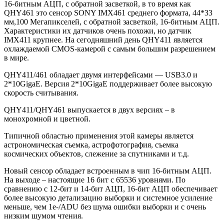
16-битным АЦП, с обратной засветкой, в то время как
QHY461 это сенсор SONY IMX461 среднего формата, 44*33
мм,100 Мегапикселей, с обратной засветкой, 16-битным АЦП.
Характеристики их датчиков очень похожи, но датчик
IMX411 крупнее. На сегодняшний день QHY411 является
охлаждаемой CMOS-камерой с самым большим разрешением
в мире.
QHY411/461 обладает двумя интерфейсами — USB3.0 и
2*10GigaE. Версия 2*10GigaE поддерживает более высокую
скорость считывания.
QHY411/QHY461 выпускается в двух версиях – в
монохромной и цветной.
Типичной областью применения этой камеры является
астрономическая съемка, астрофотография, съемка
космических объектов, слежение за спутниками и т.д.
Новый сенсор обладает встроенным в чип 16-битным АЦП.
На выходе – настоящие 16 бит с 65536 уровнями. По
сравнению с 12-бит и 14-бит АЦП, 16-бит АЦП обеспечивает
более высокую детализацию выборки и системное усиление
меньше, чем 1e-/ADU без шума ошибки выборки и с очень
низким шумом чтения.