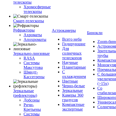
телескопы
Хромосферные
телескопы
Смарт-телескопы
Рефракторы
Астрокамеры
Бинокли
Ахроматы
Всего неба
Апохроматы
Zoom-бин
Гидирующие
Астроном
Для
Зрительн
солнечных
Зеркально-линзовые
трубы
телескопов
RASA
Компактн
Научные
Системы
Монокуля
Планетарные
Максутова
Премиаль
С
Шмидт-
С больши
охлаждением
Кассегрены
увеличен
Цветные
(>15x)
Черно-белые
Со
Зеркальные
Зеркальные
стабилиза
Камеры 360
(рефлекторы)
Широкопо
градусов
Добсоны
Универса
Компактные
Ричи-
Солнечны
экспертные
Кретьены
Системы