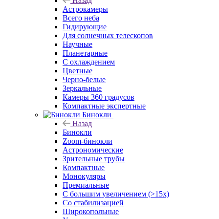
Назад
Астрокамеры
Всего неба
Гидирующие
Для солнечных телескопов
Научные
Планетарные
С охлаждением
Цветные
Черно-белые
Зеркальные
Камеры 360 градусов
Компактные экспертные
Бинокли
Назад
Бинокли
Zoom-бинокли
Астрономические
Зрительные трубы
Компактные
Монокуляры
Премиальные
С большим увеличением (>15x)
Со стабилизацией
Широкопольные