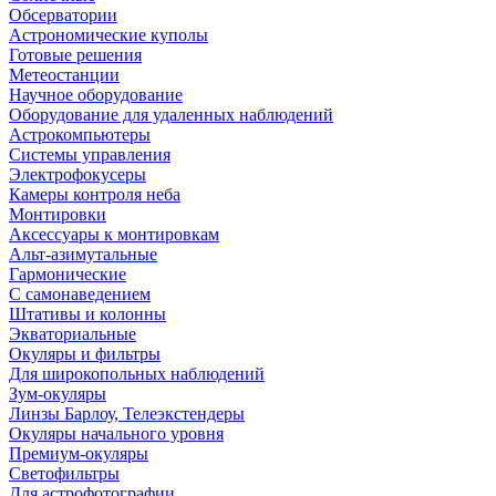
Обсерватории
Астрономические куполы
Готовые решения
Метеостанции
Научное оборудование
Оборудование для удаленных наблюдений
Астрокомпьютеры
Системы управления
Электрофокусеры
Камеры контроля неба
Монтировки
Аксессуары к монтировкам
Альт-азимутальные
Гармонические
С самонаведением
Штативы и колонны
Экваториальные
Окуляры и фильтры
Для широкопольных наблюдений
Зум-окуляры
Линзы Барлоу, Телеэкстендеры
Окуляры начального уровня
Премиум-окуляры
Светофильтры
Для астрофотографии