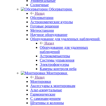
Универсальные
Солнечные
Обсерватории
Назад
Обсерватории
Астрономические куполы
Готовые решения
Метеостанции
Научное оборудование
Оборудование для удаленных наблюдений
Назад
Оборудование для удаленных
наблюдений
Астрокомпьютеры
Системы управления
Электрофокусеры
Камеры контроля неба
Монтировки
Назад
Монтировки
Аксессуары к монтировкам
Альт-азимутальные
Гармонические
С самонаведением
Штативы и колонны