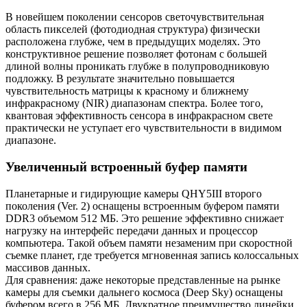
В новейшем поколении сенсоров светочувствительная
область пикселей (фотодиодная структура) физически
расположена глубже, чем в предыдущих моделях. Это
конструктивное решение позволяет фотонам с большей
длиной волны проникать глубже в полупроводниковую
подложку. В результате значительно повышается
чувствительность матрицы к красному и ближнему
инфракрасному (NIR) диапазонам спектра. Более того,
квантовая эффективность сенсора в инфракрасном свете
практически не уступает его чувствительности в видимом
диапазоне.
Увеличенный встроенный буфер памяти
Планетарные и гидирующие камеры QHY5III второго
поколения (Ver. 2) оснащены встроенным буфером памяти
DDR3 объемом 512 МБ. Это решение эффективно снижает
нагрузку на интерфейс передачи данных и процессор
компьютера. Такой объем памяти незаменим при скоростной
съемке планет, где требуется мгновенная запись колоссальных
массивов данных.
Для сравнения: даже некоторые представленные на рынке
камеры для съемки дальнего космоса (Deep Sky) оснащены
буфером всего в 256 МБ. Двукратное преимущество линейки