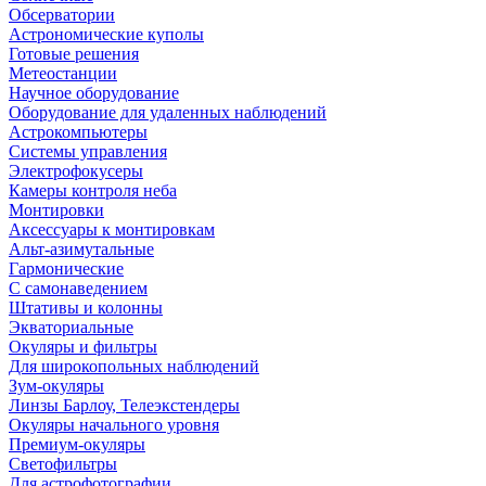
Обсерватории
Астрономические куполы
Готовые решения
Метеостанции
Научное оборудование
Оборудование для удаленных наблюдений
Астрокомпьютеры
Системы управления
Электрофокусеры
Камеры контроля неба
Монтировки
Аксессуары к монтировкам
Альт-азимутальные
Гармонические
С самонаведением
Штативы и колонны
Экваториальные
Окуляры и фильтры
Для широкопольных наблюдений
Зум-окуляры
Линзы Барлоу, Телеэкстендеры
Окуляры начального уровня
Премиум-окуляры
Светофильтры
Для астрофотографии