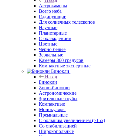
Назад
Астрокамеры
Всего неба
Гидирующие
Для солнечных телескопов
Научные
Планетарные
С охлаждением
Цветные
Черно-белые
Зеркальные
Камеры 360 градусов
Компактные экспертные
Бинокли
Назад
Бинокли
Zoom-бинокли
Астрономические
Зрительные трубы
Компактные
Монокуляры
Премиальные
С большим увеличением (>15x)
Со стабилизацией
Широкопольные