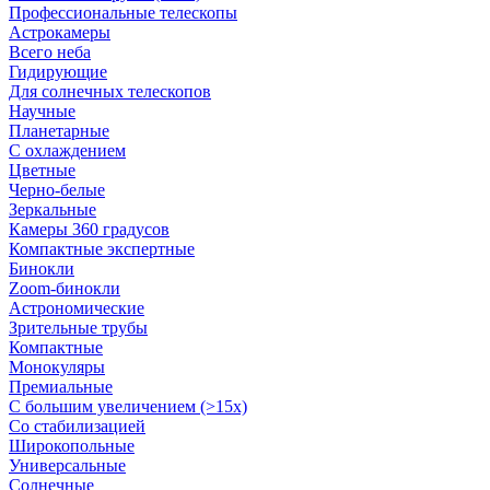
Профессиональные телескопы
Астрокамеры
Всего неба
Гидирующие
Для солнечных телескопов
Научные
Планетарные
С охлаждением
Цветные
Черно-белые
Зеркальные
Камеры 360 градусов
Компактные экспертные
Бинокли
Zoom-бинокли
Астрономические
Зрительные трубы
Компактные
Монокуляры
Премиальные
С большим увеличением (>15x)
Со стабилизацией
Широкопольные
Универсальные
Солнечные