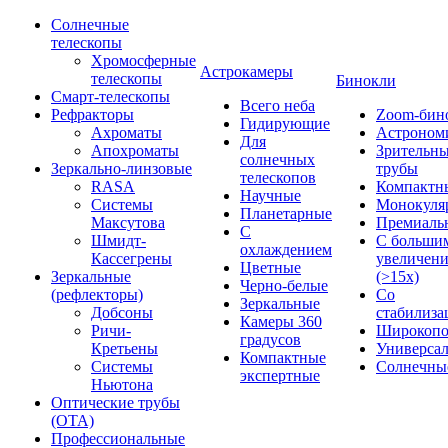
Солнечные
телескопы
Хромосферные
Астрокамеры
телескопы
Бинокли
Смарт-телескопы
Всего неба
Рефракторы
Zoom-бин
Гидирующие
Ахроматы
Астроном
Для
Апохроматы
Зрительн
солнечных
Зеркально-линзовые
трубы
телескопов
RASA
Компактн
Научные
Системы
Монокуля
Планетарные
Максутова
Премиаль
С
Шмидт-
С больши
охлаждением
Кассегрены
увеличен
Цветные
Зеркальные
(>15x)
Черно-белые
(рефлекторы)
Со
Зеркальные
Добсоны
стабилиза
Камеры 360
Ричи-
Широкопо
градусов
Кретьены
Универса
Компактные
Системы
Солнечны
экспертные
Ньютона
Оптические трубы
(OTA)
Профессиональные