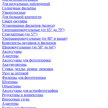
Для визуальных наблюдений
Солнечные фильтры
Узкополосные
Для большой кратности
Смарт-окуляры
Установщики фильтров (колеса)
Сверхширокоугольные (от 65° до 79°)
Стандартные (до 57°)
Ультраширокоугольные (от 80° и выше)
Комплекты окуляров и фильтров
Широкоугольные (до 58° до 64°)
Аксессуары
Адаптеры
Аксессуары для фототехники
Аккумуляторы
Сумки, чехлы, ремни, рюкзаки
Уход за оптикой
Фильтры для фототехники
Штативы
Объективы
Аксессуары для астрофотографии
Редукторы и корректоры
Внеосевые гиды
Адаптеры
Колёса для фильтров