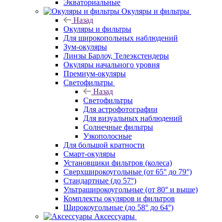
Экваториальные
Окуляры и фильтры
Назад
Окуляры и фильтры
Для широкопольных наблюдений
Зум-окуляры
Линзы Барлоу, Телеэкстендеры
Окуляры начального уровня
Премиум-окуляры
Светофильтры
Назад
Светофильтры
Для астрофотографии
Для визуальных наблюдений
Солнечные фильтры
Узкополосные
Для большой кратности
Смарт-окуляры
Установщики фильтров (колеса)
Сверхширокоугольные (от 65° до 79°)
Стандартные (до 57°)
Ультраширокоугольные (от 80° и выше)
Комплекты окуляров и фильтров
Широкоугольные (до 58° до 64°)
Аксессуары