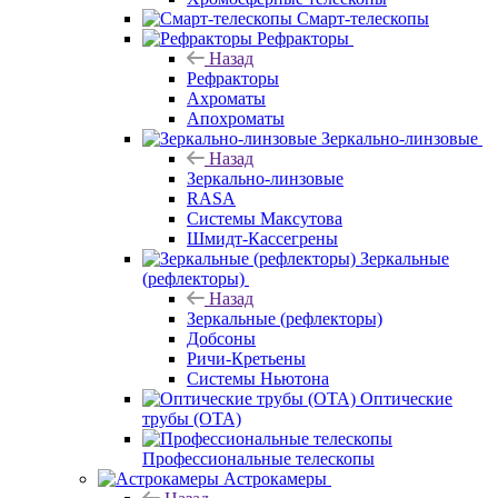
Смарт-телескопы
Рефракторы
Назад
Рефракторы
Ахроматы
Апохроматы
Зеркально-линзовые
Назад
Зеркально-линзовые
RASA
Системы Максутова
Шмидт-Кассегрены
Зеркальные
(рефлекторы)
Назад
Зеркальные (рефлекторы)
Добсоны
Ричи-Кретьены
Системы Ньютона
Оптические
трубы (OTA)
Профессиональные телескопы
Астрокамеры