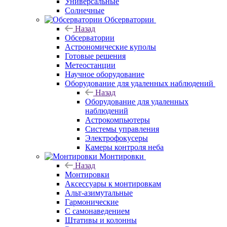
Универсальные
Солнечные
Обсерватории
Назад
Обсерватории
Астрономические куполы
Готовые решения
Метеостанции
Научное оборудование
Оборудование для удаленных наблюдений
Назад
Оборудование для удаленных
наблюдений
Астрокомпьютеры
Системы управления
Электрофокусеры
Камеры контроля неба
Монтировки
Назад
Монтировки
Аксессуары к монтировкам
Альт-азимутальные
Гармонические
С самонаведением
Штативы и колонны