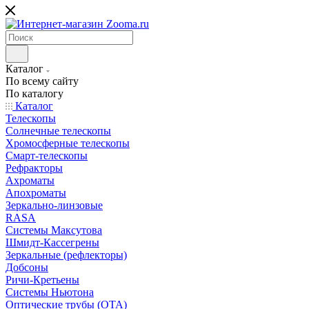
Каталог
По всему сайту
По каталогу
Каталог
Телескопы
Солнечные телескопы
Хромосферные телескопы
Смарт-телескопы
Рефракторы
Ахроматы
Апохроматы
Зеркально-линзовые
RASA
Системы Максутова
Шмидт-Кассегрены
Зеркальные (рефлекторы)
Добсоны
Ричи-Кретьены
Системы Ньютона
Оптические трубы (OTA)