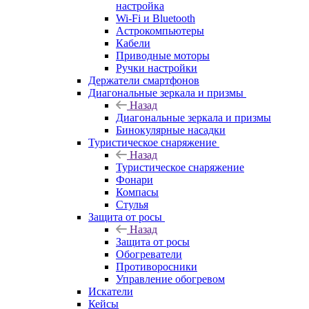
настройка
Wi-Fi и Bluetooth
Астрокомпьютеры
Кабели
Приводные моторы
Ручки настройки
Держатели смартфонов
Диагональные зеркала и призмы
Назад
Диагональные зеркала и призмы
Бинокулярные насадки
Туристическое снаряжение
Назад
Туристическое снаряжение
Фонари
Компасы
Стулья
Защита от росы
Назад
Защита от росы
Обогреватели
Противоросники
Управление обогревом
Искатели
Кейсы