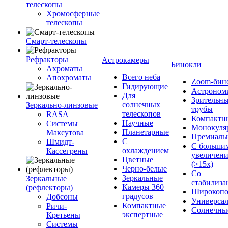
телескопы
Хромосферные
телескопы
Смарт-телескопы
Рефракторы
Астрокамеры
Бинокли
Ахроматы
Всего неба
Апохроматы
Zoom-бин
Гидирующие
Астроном
Для
Зрительн
солнечных
Зеркально-линзовые
трубы
телескопов
RASA
Компактн
Научные
Системы
Монокуля
Планетарные
Максутова
Премиаль
С
Шмидт-
С больши
охлаждением
Кассегрены
увеличен
Цветные
(>15x)
Черно-белые
Со
Зеркальные
Зеркальные
стабилиза
Камеры 360
(рефлекторы)
Широкопо
градусов
Добсоны
Универса
Компактные
Ричи-
Солнечны
экспертные
Кретьены
Системы