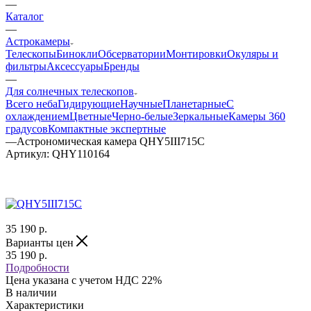
—
Каталог
—
Астрокамеры
Телескопы
Бинокли
Обсерватории
Монтировки
Окуляры и
фильтры
Аксессуары
Бренды
—
Для солнечных телескопов
Всего неба
Гидирующие
Научные
Планетарные
С
охлаждением
Цветные
Черно-белые
Зеркальные
Камеры 360
градусов
Компактные экспертные
—
Астрономическая камера QHY5III715C
Артикул:
QHY110164
35 190
р.
Варианты цен
35 190
р.
Подробности
Цена указана с учетом НДС 22%
В наличии
Характеристики