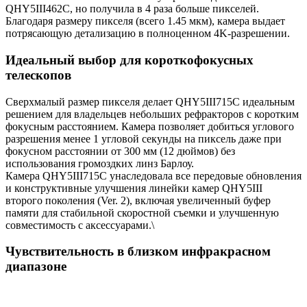
QHY5III462C, но получила в 4 раза больше пикселей.
Благодаря размеру пикселя (всего 1.45 мкм), камера выдает
потрясающую детализацию в полноценном 4K-разрешении.
Идеальный выбор для короткофокусных
телескопов
Сверхмалый размер пикселя делает QHY5III715C идеальным
решением для владельцев небольших рефракторов с коротким
фокусным расстоянием. Камера позволяет добиться углового
разрешения менее 1 угловой секунды на пиксель даже при
фокусном расстоянии от 300 мм (12 дюймов) без
использования громоздких линз Барлоу.
Камера QHY5III715C унаследовала все передовые обновления
и конструктивные улучшения линейки камер QHY5III
второго поколения (Ver. 2), включая увеличенный буфер
памяти для стабильной скоростной съемки и улучшенную
совместимость с аксессуарами.\
Чувствительность в близком инфракрасном
диапазоне