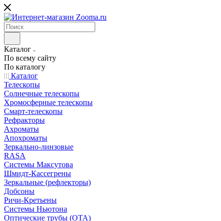
Каталог
По всему сайту
По каталогу
Каталог
Телескопы
Солнечные телескопы
Хромосферные телескопы
Смарт-телескопы
Рефракторы
Ахроматы
Апохроматы
Зеркально-линзовые
RASA
Системы Максутова
Шмидт-Кассегрены
Зеркальные (рефлекторы)
Добсоны
Ричи-Кретьены
Системы Ньютона
Оптические трубы (OTA)