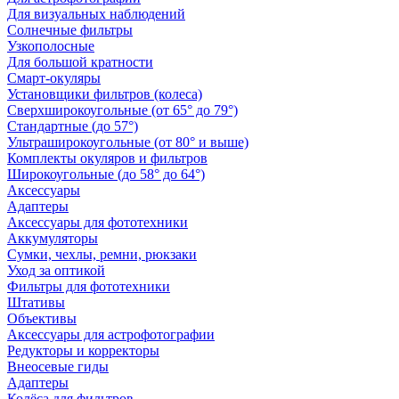
Для визуальных наблюдений
Солнечные фильтры
Узкополосные
Для большой кратности
Смарт-окуляры
Установщики фильтров (колеса)
Сверхширокоугольные (от 65° до 79°)
Стандартные (до 57°)
Ультраширокоугольные (от 80° и выше)
Комплекты окуляров и фильтров
Широкоугольные (до 58° до 64°)
Аксессуары
Адаптеры
Аксессуары для фототехники
Аккумуляторы
Сумки, чехлы, ремни, рюкзаки
Уход за оптикой
Фильтры для фототехники
Штативы
Объективы
Аксессуары для астрофотографии
Редукторы и корректоры
Внеосевые гиды
Адаптеры
Колёса для фильтров