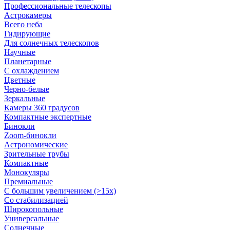
Профессиональные телескопы
Астрокамеры
Всего неба
Гидирующие
Для солнечных телескопов
Научные
Планетарные
С охлаждением
Цветные
Черно-белые
Зеркальные
Камеры 360 градусов
Компактные экспертные
Бинокли
Zoom-бинокли
Астрономические
Зрительные трубы
Компактные
Монокуляры
Премиальные
С большим увеличением (>15x)
Со стабилизацией
Широкопольные
Универсальные
Солнечные