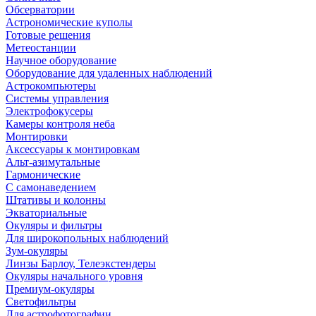
Обсерватории
Астрономические куполы
Готовые решения
Метеостанции
Научное оборудование
Оборудование для удаленных наблюдений
Астрокомпьютеры
Системы управления
Электрофокусеры
Камеры контроля неба
Монтировки
Аксессуары к монтировкам
Альт-азимутальные
Гармонические
С самонаведением
Штативы и колонны
Экваториальные
Окуляры и фильтры
Для широкопольных наблюдений
Зум-окуляры
Линзы Барлоу, Телеэкстендеры
Окуляры начального уровня
Премиум-окуляры
Светофильтры
Для астрофотографии