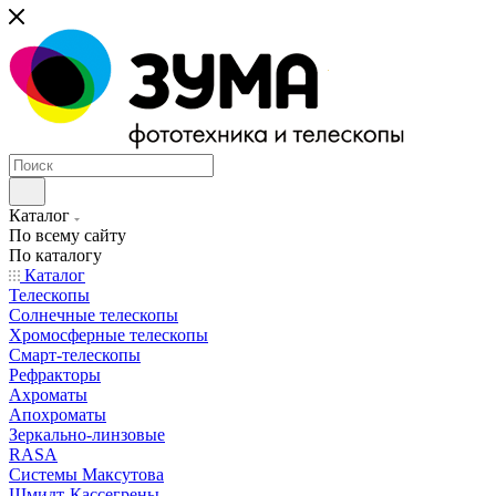
Каталог
По всему сайту
По каталогу
Каталог
Телескопы
Солнечные телескопы
Хромосферные телескопы
Смарт-телескопы
Рефракторы
Ахроматы
Апохроматы
Зеркально-линзовые
RASA
Системы Максутова
Шмидт-Кассегрены