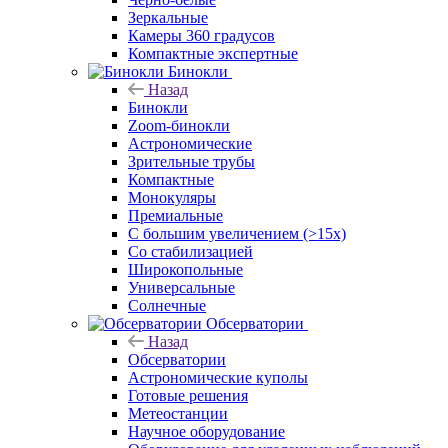
Зеркальные
Камеры 360 градусов
Компактные экспертные
Бинокли
Назад
Бинокли
Zoom-бинокли
Астрономические
Зрительные трубы
Компактные
Монокуляры
Премиальные
С большим увеличением (>15x)
Со стабилизацией
Широкопольные
Универсальные
Солнечные
Обсерватории
Назад
Обсерватории
Астрономические куполы
Готовые решения
Метеостанции
Научное оборудование