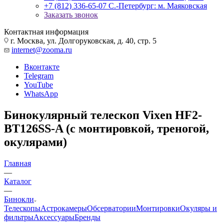
+7 (812) 336-65-07
С.-Петербург: м. Маяковская
Заказать звонок
Контактная информация
г. Москва, ул. Долгоруковская, д. 40, стр. 5
internet@zooma.ru
Вконтакте
Telegram
YouTube
WhatsApp
Бинокулярный телескоп Vixen HF2-
BT126SS-A (с монтировкой, треногой,
окулярами)
Главная
—
Каталог
—
Бинокли
Телескопы
Астрокамеры
Обсерватории
Монтировки
Окуляры и
фильтры
Аксессуары
Бренды