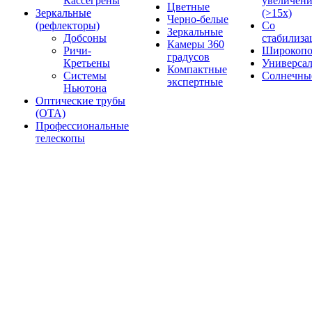
Кассегрены
увеличен
Цветные
Зеркальные
(>15x)
Черно-белые
(рефлекторы)
Со
Зеркальные
Добсоны
стабилиза
Камеры 360
Ричи-
Широкопо
градусов
Кретьены
Универса
Компактные
Системы
Солнечны
экспертные
Ньютона
Оптические трубы
(OTA)
Профессиональные
телескопы