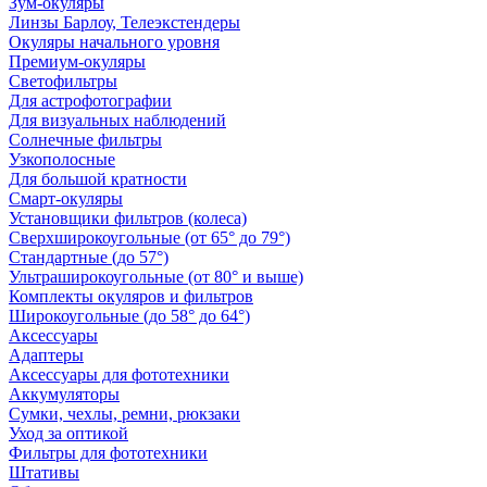
Зум-окуляры
Линзы Барлоу, Телеэкстендеры
Окуляры начального уровня
Премиум-окуляры
Светофильтры
Для астрофотографии
Для визуальных наблюдений
Солнечные фильтры
Узкополосные
Для большой кратности
Смарт-окуляры
Установщики фильтров (колеса)
Сверхширокоугольные (от 65° до 79°)
Стандартные (до 57°)
Ультраширокоугольные (от 80° и выше)
Комплекты окуляров и фильтров
Широкоугольные (до 58° до 64°)
Аксессуары
Адаптеры
Аксессуары для фототехники
Аккумуляторы
Сумки, чехлы, ремни, рюкзаки
Уход за оптикой
Фильтры для фототехники
Штативы