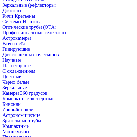
Зеркальные (рефлекторы)
Добсоны
Ричи-Кретьены
Системы Ньютона
Оптические трубы (OTA)
Профессиональные телескопы
Астрокамеры
Всего неба
Гидирующие
Для солнечных телескопов
Научные
Планетарные
С охлаждением
Цветные
Черно-белые
Зеркальные
Камеры 360 градусов
Компактные экспертные
Бинокли
Zoom-бинокли
Астрономические
Зрительные трубы
Компактные
Монокуляры