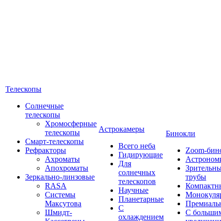
Телескопы
Солнечные
телескопы
Хромосферные
Астрокамеры
телескопы
Бинокли
Смарт-телескопы
Всего неба
Рефракторы
Zoom-бин
Гидирующие
Ахроматы
Астроном
Для
Апохроматы
Зрительн
солнечных
Зеркально-линзовые
трубы
телескопов
RASA
Компактн
Научные
Системы
Монокуля
Планетарные
Максутова
Премиаль
С
Шмидт-
С больши
охлаждением