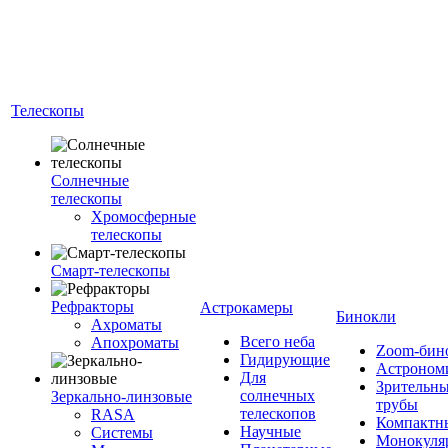
Телескопы
Солнечные
телескопы
Хромосферные
телескопы
Смарт-телескопы
Рефракторы
Астрокамеры
Бинокли
Ахроматы
Всего неба
Апохроматы
Zoom-бин
Гидирующие
Астроном
Для
Зрительн
солнечных
Зеркально-линзовые
трубы
телескопов
RASA
Компактн
Научные
Системы
Монокуля