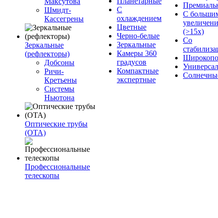
Планетарные
Максутова
Премиаль
С
Шмидт-
С больши
охлаждением
Кассегрены
увеличен
Цветные
(>15x)
Черно-белые
Со
Зеркальные
Зеркальные
стабилиза
Камеры 360
(рефлекторы)
Широкопо
градусов
Добсоны
Универса
Компактные
Ричи-
Солнечны
экспертные
Кретьены
Системы
Ньютона
Оптические трубы
(OTA)
Профессиональные
телескопы