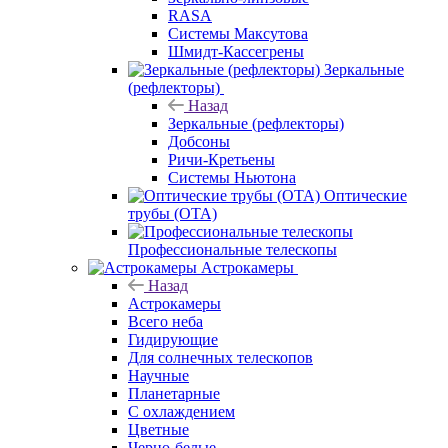
RASA
Системы Максутова
Шмидт-Кассегрены
Зеркальные
(рефлекторы)
Назад
Зеркальные (рефлекторы)
Добсоны
Ричи-Кретьены
Системы Ньютона
Оптические
трубы (OTA)
Профессиональные телескопы
Астрокамеры
Назад
Астрокамеры
Всего неба
Гидирующие
Для солнечных телескопов
Научные
Планетарные
С охлаждением
Цветные
Черно-белые