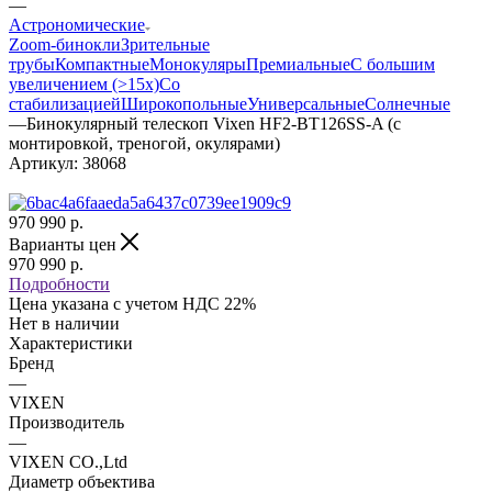
—
Астрономические
Zoom-бинокли
Зрительные
трубы
Компактные
Монокуляры
Премиальные
С большим
увеличением (>15x)
Со
стабилизацией
Широкопольные
Универсальные
Солнечные
—
Бинокулярный телескоп Vixen HF2-BT126SS-A (с
монтировкой, треногой, окулярами)
Артикул:
38068
970 990
р.
Варианты цен
970 990
р.
Подробности
Цена указана с учетом НДС 22%
Нет в наличии
Характеристики
Бренд
—
VIXEN
Производитель
—
VIXEN CO.,Ltd
Диаметр объектива