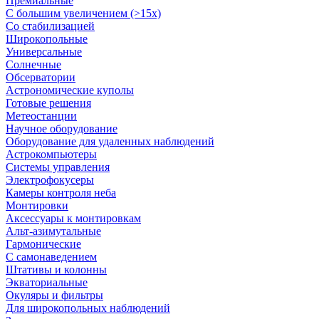
Премиальные
С большим увеличением (>15x)
Со стабилизацией
Широкопольные
Универсальные
Солнечные
Обсерватории
Астрономические куполы
Готовые решения
Метеостанции
Научное оборудование
Оборудование для удаленных наблюдений
Астрокомпьютеры
Системы управления
Электрофокусеры
Камеры контроля неба
Монтировки
Аксессуары к монтировкам
Альт-азимутальные
Гармонические
С самонаведением
Штативы и колонны
Экваториальные
Окуляры и фильтры
Для широкопольных наблюдений