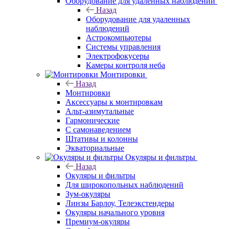
Оборудование для удаленных наблюдений
Назад
Оборудование для удаленных
наблюдений
Астрокомпьютеры
Системы управления
Электрофокусеры
Камеры контроля неба
Монтировки
Назад
Монтировки
Аксессуары к монтировкам
Альт-азимутальные
Гармонические
С самонаведением
Штативы и колонны
Экваториальные
Окуляры и фильтры
Назад
Окуляры и фильтры
Для широкопольных наблюдений
Зум-окуляры
Линзы Барлоу, Телеэкстендеры
Окуляры начального уровня
Премиум-окуляры