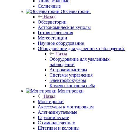
Универсальные
Солнечные
Обсерватории
Назад
Обсерватории
Астрономические куполы
Готовые решения
Метеостанции
Научное оборудование
Оборудование для удаленных наблюдений
Назад
Оборудование для удаленных
наблюдений
Астрокомпьютеры
Системы управления
Электрофокусеры
Камеры контроля неба
Монтировки
Назад
Монтировки
Аксессуары к монтировкам
Альт-азимутальные
Гармонические
С самонаведением
Штативы и колонны