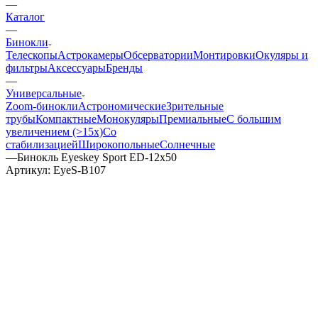
—
Каталог
—
Бинокли
Телескопы
Астрокамеры
Обсерватории
Монтировки
Окуляры и
фильтры
Аксессуары
Бренды
—
Универсальные
Zoom-бинокли
Астрономические
Зрительные
трубы
Компактные
Монокуляры
Премиальные
С большим
увеличением (>15x)
Со
стабилизацией
Широкопольные
Солнечные
—
Бинокль Eyeskey Sport ED-12x50
Артикул:
EyeS-B107