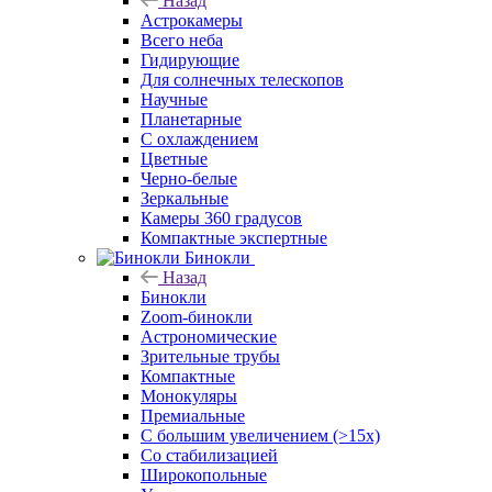
Назад
Астрокамеры
Всего неба
Гидирующие
Для солнечных телескопов
Научные
Планетарные
С охлаждением
Цветные
Черно-белые
Зеркальные
Камеры 360 градусов
Компактные экспертные
Бинокли
Назад
Бинокли
Zoom-бинокли
Астрономические
Зрительные трубы
Компактные
Монокуляры
Премиальные
С большим увеличением (>15x)
Со стабилизацией
Широкопольные