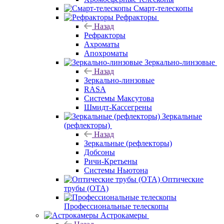
Смарт-телескопы
Рефракторы
Назад
Рефракторы
Ахроматы
Апохроматы
Зеркально-линзовые
Назад
Зеркально-линзовые
RASA
Системы Максутова
Шмидт-Кассегрены
Зеркальные
(рефлекторы)
Назад
Зеркальные (рефлекторы)
Добсоны
Ричи-Кретьены
Системы Ньютона
Оптические
трубы (OTA)
Профессиональные телескопы
Астрокамеры