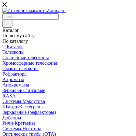
Каталог
По всему сайту
По каталогу
Каталог
Телескопы
Солнечные телескопы
Хромосферные телескопы
Смарт-телескопы
Рефракторы
Ахроматы
Апохроматы
Зеркально-линзовые
RASA
Системы Максутова
Шмидт-Кассегрены
Зеркальные (рефлекторы)
Добсоны
Ричи-Кретьены
Системы Ньютона
Оптические трубы (OTA)