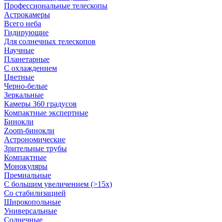
Профессиональные телескопы
Астрокамеры
Всего неба
Гидирующие
Для солнечных телескопов
Научные
Планетарные
С охлаждением
Цветные
Черно-белые
Зеркальные
Камеры 360 градусов
Компактные экспертные
Бинокли
Zoom-бинокли
Астрономические
Зрительные трубы
Компактные
Монокуляры
Премиальные
С большим увеличением (>15x)
Со стабилизацией
Широкопольные
Универсальные
Солнечные