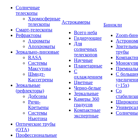
Солнечные
телескопы
Хромосферные
Астрокамеры
телескопы
Бинокли
Смарт-телескопы
Всего неба
Рефракторы
Zoom-бин
Гидирующие
Ахроматы
Астроном
Для
Апохроматы
Зрительн
солнечных
Зеркально-линзовые
трубы
телескопов
RASA
Компактн
Научные
Системы
Монокуля
Планетарные
Максутова
Премиаль
С
Шмидт-
С больши
охлаждением
Кассегрены
увеличен
Цветные
Зеркальные
(>15x)
Черно-белые
(рефлекторы)
Со
Зеркальные
Добсоны
стабилиза
Камеры 360
Ричи-
Широкопо
градусов
Кретьены
Универса
Компактные
Системы
Солнечны
экспертные
Ньютона
Оптические трубы
(OTA)
Профессиональные