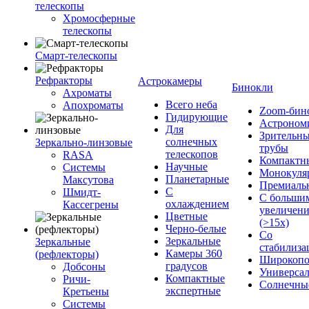
телескопы
Хромосферные
телескопы
Смарт-телескопы
Рефракторы
Астрокамеры
Бинокли
Ахроматы
Всего неба
Апохроматы
Zoom-бин
Гидирующие
Астроном
Для
Зрительн
солнечных
Зеркально-линзовые
трубы
телескопов
RASA
Компактн
Научные
Системы
Монокуля
Планетарные
Максутова
Премиаль
С
Шмидт-
С больши
охлаждением
Кассегрены
увеличен
Цветные
(>15x)
Черно-белые
Со
Зеркальные
Зеркальные
стабилиза
Камеры 360
(рефлекторы)
Широкопо
градусов
Добсоны
Универса
Компактные
Ричи-
Солнечны
экспертные
Кретьены
Системы