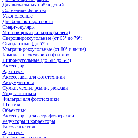
Для визуальных наблюдений
Солнечные фильтры
Узкополосные
Для большой кратности
Смарт-окуляры
Установщики фильтров (колеса)
Сверхширокоугольные (от 65° до 79°)
Стандартные (до 57°)
Ультраширокоугольные (от 80° и выше)
Комплекты окуляров и фильтров
Широкоугольные (до 58° до 64°)
Аксессуары
Адаптеры
Аксессуары для фототехники
Аккумуляторы
Сумки, чехлы, ремни, рюкзаки
Уход за оптикой
Фильтры для фототехники
Штативы
Объективы
Аксессуары для астрофотографии
Редукторы и корректоры
Внеосевые гиды
Адаптеры
Колёса для фильтров