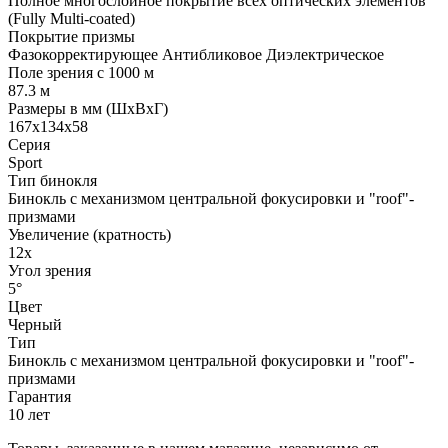
Полное многослойное покрытие всех оптических элементов
(Fully Multi-coated)
Покрытие призмы
Фазокорректирующее Антибликовое Диэлектрическое
Поле зрения с 1000 м
87.3 м
Размеры в мм (ШхВхГ)
167x134x58
Серия
Sport
Тип бинокля
Бинокль с механизмом центральной фокусировки и "roof"-
призмами
Увеличение (кратность)
12х
Угол зрения
5°
Цвет
Черный
Тип
Бинокль с механизмом центральной фокусировки и "roof"-
призмами
Гарантия
10 лет