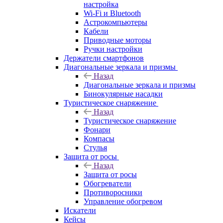
настройка
Wi-Fi и Bluetooth
Астрокомпьютеры
Кабели
Приводные моторы
Ручки настройки
Держатели смартфонов
Диагональные зеркала и призмы
Назад
Диагональные зеркала и призмы
Бинокулярные насадки
Туристическое снаряжение
Назад
Туристическое снаряжение
Фонари
Компасы
Стулья
Защита от росы
Назад
Защита от росы
Обогреватели
Противоросники
Управление обогревом
Искатели
Кейсы