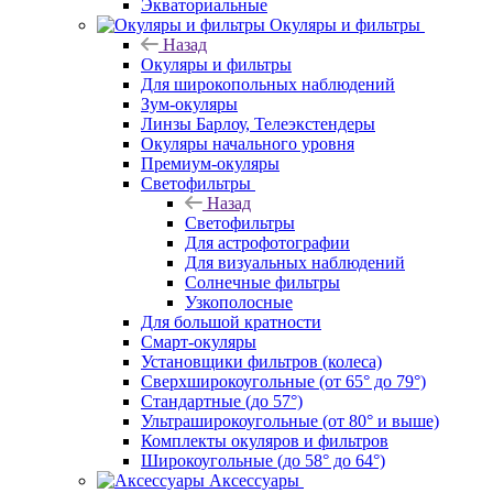
Экваториальные
Окуляры и фильтры
Назад
Окуляры и фильтры
Для широкопольных наблюдений
Зум-окуляры
Линзы Барлоу, Телеэкстендеры
Окуляры начального уровня
Премиум-окуляры
Светофильтры
Назад
Светофильтры
Для астрофотографии
Для визуальных наблюдений
Солнечные фильтры
Узкополосные
Для большой кратности
Смарт-окуляры
Установщики фильтров (колеса)
Сверхширокоугольные (от 65° до 79°)
Стандартные (до 57°)
Ультраширокоугольные (от 80° и выше)
Комплекты окуляров и фильтров
Широкоугольные (до 58° до 64°)
Аксессуары