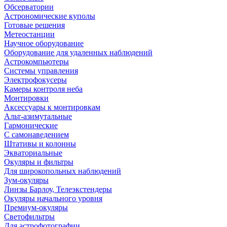
Обсерватории
Астрономические куполы
Готовые решения
Метеостанции
Научное оборудование
Оборудование для удаленных наблюдений
Астрокомпьютеры
Системы управления
Электрофокусеры
Камеры контроля неба
Монтировки
Аксессуары к монтировкам
Альт-азимутальные
Гармонические
С самонаведением
Штативы и колонны
Экваториальные
Окуляры и фильтры
Для широкопольных наблюдений
Зум-окуляры
Линзы Барлоу, Телеэкстендеры
Окуляры начального уровня
Премиум-окуляры
Светофильтры
Для астрофотографии