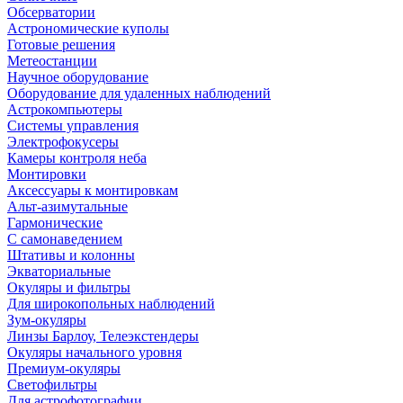
Обсерватории
Астрономические куполы
Готовые решения
Метеостанции
Научное оборудование
Оборудование для удаленных наблюдений
Астрокомпьютеры
Системы управления
Электрофокусеры
Камеры контроля неба
Монтировки
Аксессуары к монтировкам
Альт-азимутальные
Гармонические
С самонаведением
Штативы и колонны
Экваториальные
Окуляры и фильтры
Для широкопольных наблюдений
Зум-окуляры
Линзы Барлоу, Телеэкстендеры
Окуляры начального уровня
Премиум-окуляры
Светофильтры
Для астрофотографии