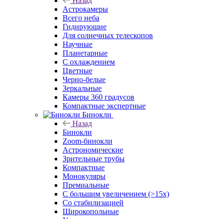
Назад
Астрокамеры
Всего неба
Гидирующие
Для солнечных телескопов
Научные
Планетарные
С охлаждением
Цветные
Черно-белые
Зеркальные
Камеры 360 градусов
Компактные экспертные
Бинокли
Назад
Бинокли
Zoom-бинокли
Астрономические
Зрительные трубы
Компактные
Монокуляры
Премиальные
С большим увеличением (>15x)
Со стабилизацией
Широкопольные