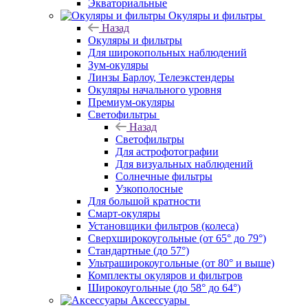
Экваториальные
Окуляры и фильтры
Назад
Окуляры и фильтры
Для широкопольных наблюдений
Зум-окуляры
Линзы Барлоу, Телеэкстендеры
Окуляры начального уровня
Премиум-окуляры
Светофильтры
Назад
Светофильтры
Для астрофотографии
Для визуальных наблюдений
Солнечные фильтры
Узкополосные
Для большой кратности
Смарт-окуляры
Установщики фильтров (колеса)
Сверхширокоугольные (от 65° до 79°)
Стандартные (до 57°)
Ультраширокоугольные (от 80° и выше)
Комплекты окуляров и фильтров
Широкоугольные (до 58° до 64°)
Аксессуары