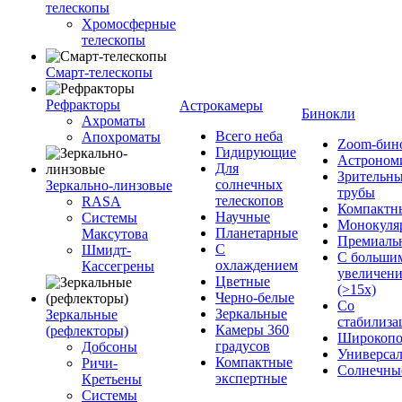
телескопы
Хромосферные
телескопы
Смарт-телескопы
Рефракторы
Астрокамеры
Бинокли
Ахроматы
Всего неба
Апохроматы
Zoom-бин
Гидирующие
Астроном
Для
Зрительн
солнечных
Зеркально-линзовые
трубы
телескопов
RASA
Компактн
Научные
Системы
Монокуля
Планетарные
Максутова
Премиаль
С
Шмидт-
С больши
охлаждением
Кассегрены
увеличен
Цветные
(>15x)
Черно-белые
Со
Зеркальные
Зеркальные
стабилиза
Камеры 360
(рефлекторы)
Широкопо
градусов
Добсоны
Универса
Компактные
Ричи-
Солнечны
экспертные
Кретьены
Системы