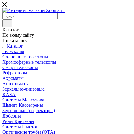
Каталог
По всему сайту
По каталогу
Каталог
Телескопы
Солнечные телескопы
Хромосферные телескопы
Смарт-телескопы
Рефракторы
Ахроматы
Апохроматы
Зеркально-линзовые
RASA
Системы Максутова
Шмидт-Кассегрены
Зеркальные (рефлекторы)
Добсоны
Ричи-Кретьены
Системы Ньютона
Оптические трубы (OTA)