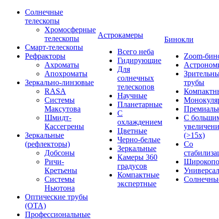
Солнечные
телескопы
Хромосферные
Астрокамеры
телескопы
Бинокли
Смарт-телескопы
Всего неба
Рефракторы
Zoom-бин
Гидирующие
Ахроматы
Астроном
Для
Апохроматы
Зрительн
солнечных
Зеркально-линзовые
трубы
телескопов
RASA
Компактн
Научные
Системы
Монокуля
Планетарные
Максутова
Премиаль
С
Шмидт-
С больши
охлаждением
Кассегрены
увеличен
Цветные
Зеркальные
(>15x)
Черно-белые
(рефлекторы)
Со
Зеркальные
Добсоны
стабилиза
Камеры 360
Ричи-
Широкопо
градусов
Кретьены
Универса
Компактные
Системы
Солнечны
экспертные
Ньютона
Оптические трубы
(OTA)
Профессиональные