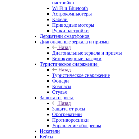
настройка
Wi-Fi и Bluetooth
Астрокомпьютеры
Кабели
Приводные моторы
Ручки настройки
Держатели смартфонов
Диагональные зеркала и призмы
Назад
Диагональные зеркала и призмы
Бинокулярные насадки
Туристическое снаряжение
Назад
Туристическое снаряжение
Фонари
Компасы
Стулья
Защита от росы
Назад
Защита от росы
Обогреватели
Противоросники
Управление обогревом
Искатели
Кейсы