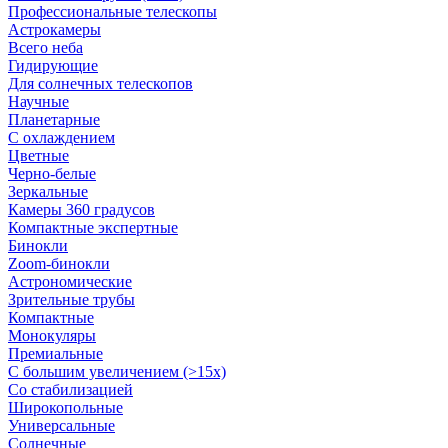
Профессиональные телескопы
Астрокамеры
Всего неба
Гидирующие
Для солнечных телескопов
Научные
Планетарные
С охлаждением
Цветные
Черно-белые
Зеркальные
Камеры 360 градусов
Компактные экспертные
Бинокли
Zoom-бинокли
Астрономические
Зрительные трубы
Компактные
Монокуляры
Премиальные
С большим увеличением (>15x)
Со стабилизацией
Широкопольные
Универсальные
Солнечные