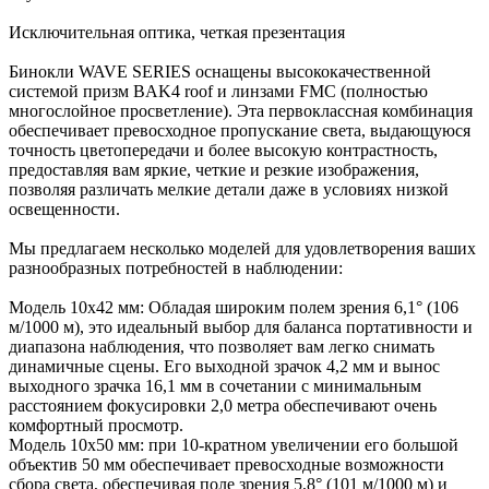
Исключительная оптика, четкая презентация
Бинокли WAVE SERIES оснащены высококачественной
системой призм BAK4 roof и линзами FMC (полностью
многослойное просветление). Эта первоклассная комбинация
обеспечивает превосходное пропускание света, выдающуюся
точность цветопередачи и более высокую контрастность,
предоставляя вам яркие, четкие и резкие изображения,
позволяя различать мелкие детали даже в условиях низкой
освещенности.
Мы предлагаем несколько моделей для удовлетворения ваших
разнообразных потребностей в наблюдении:
Модель 10x42 мм: Обладая широким полем зрения 6,1° (106
м/1000 м), это идеальный выбор для баланса портативности и
диапазона наблюдения, что позволяет вам легко снимать
динамичные сцены. Его выходной зрачок 4,2 мм и вынос
выходного зрачка 16,1 мм в сочетании с минимальным
расстоянием фокусировки 2,0 метра обеспечивают очень
комфортный просмотр.
Модель 10x50 мм: при 10-кратном увеличении его большой
объектив 50 мм обеспечивает превосходные возможности
сбора света, обеспечивая поле зрения 5,8° (101 м/1000 м) и