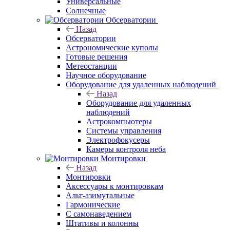
Универсальные
Солнечные
Обсерватории
Назад
Обсерватории
Астрономические куполы
Готовые решения
Метеостанции
Научное оборудование
Оборудование для удаленных наблюдений
Назад
Оборудование для удаленных
наблюдений
Астрокомпьютеры
Системы управления
Электрофокусеры
Камеры контроля неба
Монтировки
Назад
Монтировки
Аксессуары к монтировкам
Альт-азимутальные
Гармонические
С самонаведением
Штативы и колонны