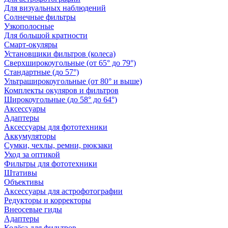
Для визуальных наблюдений
Солнечные фильтры
Узкополосные
Для большой кратности
Смарт-окуляры
Установщики фильтров (колеса)
Сверхширокоугольные (от 65° до 79°)
Стандартные (до 57°)
Ультраширокоугольные (от 80° и выше)
Комплекты окуляров и фильтров
Широкоугольные (до 58° до 64°)
Аксессуары
Адаптеры
Аксессуары для фототехники
Аккумуляторы
Сумки, чехлы, ремни, рюкзаки
Уход за оптикой
Фильтры для фототехники
Штативы
Объективы
Аксессуары для астрофотографии
Редукторы и корректоры
Внеосевые гиды
Адаптеры
Колёса для фильтров