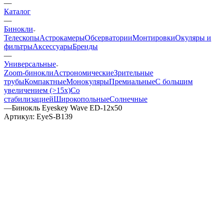
—
Каталог
—
Бинокли
Телескопы
Астрокамеры
Обсерватории
Монтировки
Окуляры и
фильтры
Аксессуары
Бренды
—
Универсальные
Zoom-бинокли
Астрономические
Зрительные
трубы
Компактные
Монокуляры
Премиальные
С большим
увеличением (>15x)
Со
стабилизацией
Широкопольные
Солнечные
—
Бинокль Eyeskey Wave ED-12x50
Артикул:
EyeS-B139