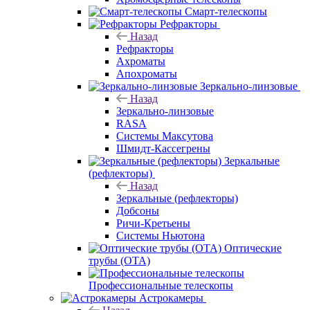
Смарт-телескопы
Рефракторы
Назад
Рефракторы
Ахроматы
Апохроматы
Зеркально-линзовые
Назад
Зеркально-линзовые
RASA
Системы Максутова
Шмидт-Кассегрены
Зеркальные
(рефлекторы)
Назад
Зеркальные (рефлекторы)
Добсоны
Ричи-Кретьены
Системы Ньютона
Оптические
трубы (OTA)
Профессиональные телескопы
Астрокамеры