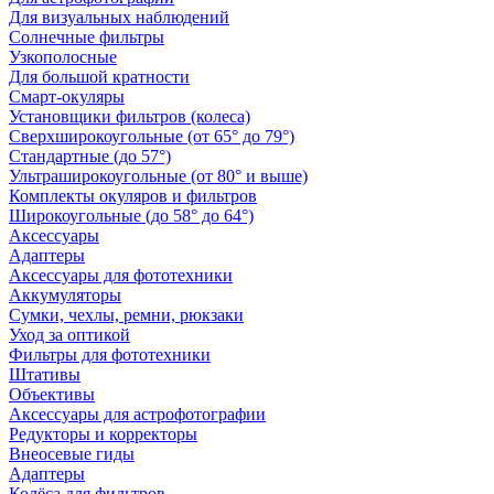
Для визуальных наблюдений
Солнечные фильтры
Узкополосные
Для большой кратности
Смарт-окуляры
Установщики фильтров (колеса)
Сверхширокоугольные (от 65° до 79°)
Стандартные (до 57°)
Ультраширокоугольные (от 80° и выше)
Комплекты окуляров и фильтров
Широкоугольные (до 58° до 64°)
Аксессуары
Адаптеры
Аксессуары для фототехники
Аккумуляторы
Сумки, чехлы, ремни, рюкзаки
Уход за оптикой
Фильтры для фототехники
Штативы
Объективы
Аксессуары для астрофотографии
Редукторы и корректоры
Внеосевые гиды
Адаптеры
Колёса для фильтров