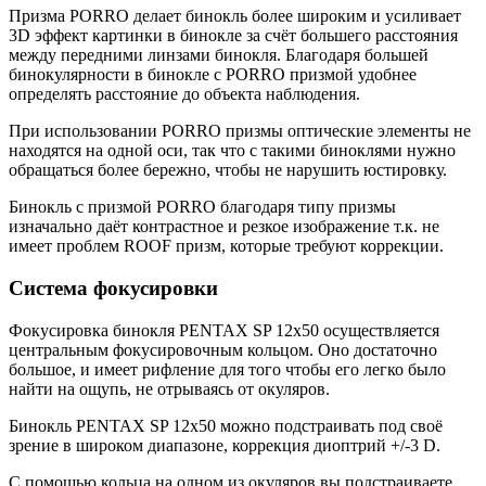
Призма PORRO делает бинокль более широким и усиливает
3D эффект картинки в бинокле за счёт большего расстояния
между передними линзами бинокля. Благодаря большей
бинокулярности в бинокле с PORRO призмой удобнее
определять расстояние до объекта наблюдения.
При использовании PORRO призмы оптические элементы не
находятся на одной оси, так что с такими биноклями нужно
обращаться более бережно, чтобы не нарушить юстировку.
Бинокль с призмой PORRO благодаря типу призмы
изначально даёт контрастное и резкое изображение т.к. не
имеет проблем ROOF призм, которые требуют коррекции.
Система фокусировки
Фокусировка бинокля PENTAX SP 12x50 осуществляется
центральным фокусировочным кольцом. Оно достаточно
большое, и имеет рифление для того чтобы его легко было
найти на ощупь, не отрываясь от окуляров.
Бинокль PENTAX SP 12x50 можно подстраивать под своё
зрение в широком диапазоне, коррекция диоптрий +/-3 D.
С помощью кольца на одном из окуляров вы подстраиваете