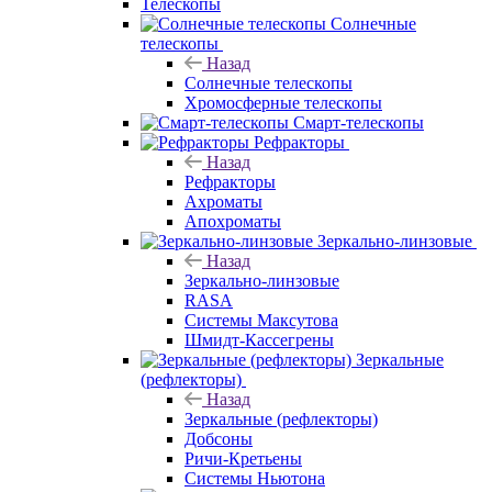
Телескопы
Солнечные
телескопы
Назад
Солнечные телескопы
Хромосферные телескопы
Смарт-телескопы
Рефракторы
Назад
Рефракторы
Ахроматы
Апохроматы
Зеркально-линзовые
Назад
Зеркально-линзовые
RASA
Системы Максутова
Шмидт-Кассегрены
Зеркальные
(рефлекторы)
Назад
Зеркальные (рефлекторы)
Добсоны
Ричи-Кретьены
Системы Ньютона