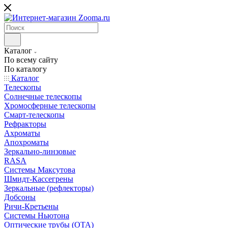
Каталог
По всему сайту
По каталогу
Каталог
Телескопы
Солнечные телескопы
Хромосферные телескопы
Смарт-телескопы
Рефракторы
Ахроматы
Апохроматы
Зеркально-линзовые
RASA
Системы Максутова
Шмидт-Кассегрены
Зеркальные (рефлекторы)
Добсоны
Ричи-Кретьены
Системы Ньютона
Оптические трубы (OTA)