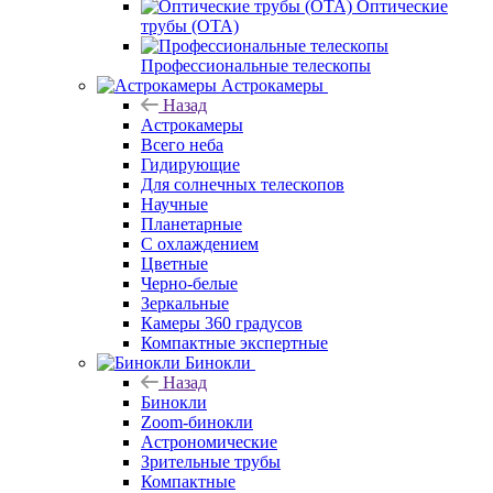
Оптические
трубы (OTA)
Профессиональные телескопы
Астрокамеры
Назад
Астрокамеры
Всего неба
Гидирующие
Для солнечных телескопов
Научные
Планетарные
С охлаждением
Цветные
Черно-белые
Зеркальные
Камеры 360 градусов
Компактные экспертные
Бинокли
Назад
Бинокли
Zoom-бинокли
Астрономические
Зрительные трубы
Компактные