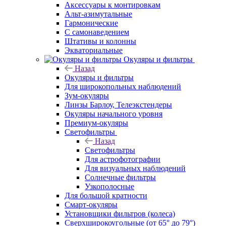
Аксессуары к монтировкам
Альт-азимутальные
Гармонические
С самонаведением
Штативы и колонны
Экваториальные
Окуляры и фильтры
Назад
Окуляры и фильтры
Для широкопольных наблюдений
Зум-окуляры
Линзы Барлоу, Телеэкстендеры
Окуляры начального уровня
Премиум-окуляры
Светофильтры
Назад
Светофильтры
Для астрофотографии
Для визуальных наблюдений
Солнечные фильтры
Узкополосные
Для большой кратности
Смарт-окуляры
Установщики фильтров (колеса)
Сверхширокоугольные (от 65° до 79°)