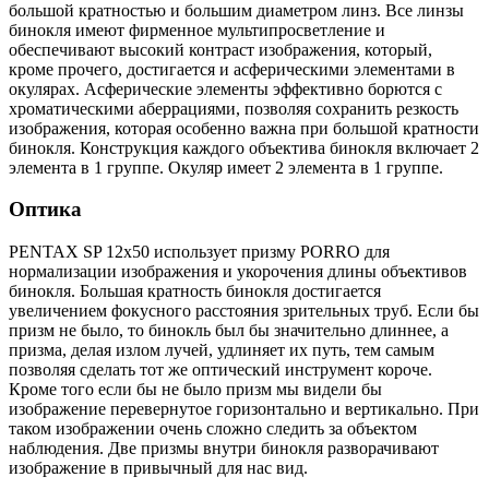
большой кратностью и большим диаметром линз. Все линзы
бинокля имеют фирменное мультипросветление и
обеспечивают высокий контраст изображения, который,
кроме прочего, достигается и асферическими элементами в
окулярах. Асферические элементы эффективно борются с
хроматическими аберрациями, позволяя сохранить резкость
изображения, которая особенно важна при большой кратности
бинокля. Конструкция каждого объектива бинокля включает 2
элемента в 1 группе. Окуляр имеет 2 элемента в 1 группе.
Оптика
PENTAX SP 12x50 использует призму PORRO для
нормализации изображения и укорочения длины объективов
бинокля. Большая кратность бинокля достигается
увеличением фокусного расстояния зрительных труб. Если бы
призм не было, то бинокль был бы значительно длиннее, а
призма, делая излом лучей, удлиняет их путь, тем самым
позволяя сделать тот же оптический инструмент короче.
Кроме того если бы не было призм мы видели бы
изображение перевернутое горизонтально и вертикально. При
таком изображении очень сложно следить за объектом
наблюдения. Две призмы внутри бинокля разворачивают
изображение в привычный для нас вид.