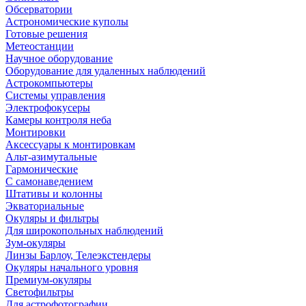
Обсерватории
Астрономические куполы
Готовые решения
Метеостанции
Научное оборудование
Оборудование для удаленных наблюдений
Астрокомпьютеры
Системы управления
Электрофокусеры
Камеры контроля неба
Монтировки
Аксессуары к монтировкам
Альт-азимутальные
Гармонические
С самонаведением
Штативы и колонны
Экваториальные
Окуляры и фильтры
Для широкопольных наблюдений
Зум-окуляры
Линзы Барлоу, Телеэкстендеры
Окуляры начального уровня
Премиум-окуляры
Светофильтры
Для астрофотографии