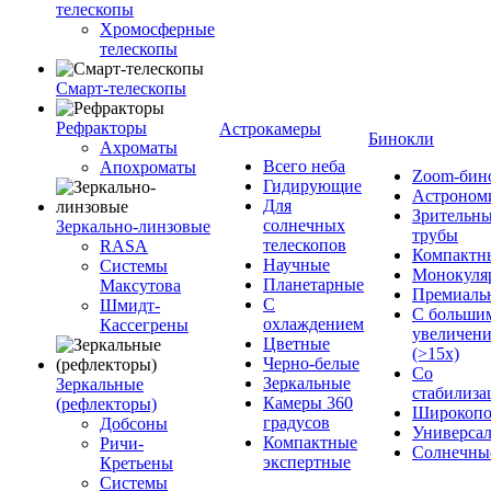
телескопы
Хромосферные
телескопы
Смарт-телескопы
Рефракторы
Астрокамеры
Бинокли
Ахроматы
Всего неба
Апохроматы
Zoom-бин
Гидирующие
Астроном
Для
Зрительн
солнечных
Зеркально-линзовые
трубы
телескопов
RASA
Компактн
Научные
Системы
Монокуля
Планетарные
Максутова
Премиаль
С
Шмидт-
С больши
охлаждением
Кассегрены
увеличен
Цветные
(>15x)
Черно-белые
Со
Зеркальные
Зеркальные
стабилиза
Камеры 360
(рефлекторы)
Широкопо
градусов
Добсоны
Универса
Компактные
Ричи-
Солнечны
экспертные
Кретьены
Системы