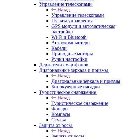
Управление телескопами
Назад
Управление телескопами
Пульты управления
GPS-модули и автоматическая
настройка
Wi-Fi и Bluetooth
Астрокомпьютеры
Кабели
Приводные моторы
Ручки настройки
Держатели смартфонов
Диагональные зеркала и призмы
Назад
Диагональные зеркала и призмы
Бинокулярные насадки
Туристическое снаряжение
Назад
Туристическое снаряжение
Фонари
Компасы
Стулья
Защита от росы
Назад
Защита от росы