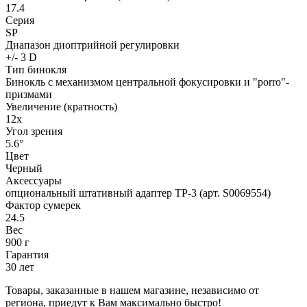
17.4
Серия
SP
Диапазон диоптрийной регулировки
+/- 3 D
Тип бинокля
Бинокль с механизмом центральной фокусировки и "porro"-
призмами
Увеличение (кратность)
12x
Угол зрения
5.6°
Цвет
Черный
Аксессуары
опциональный штативный адаптер TP-3 (арт. S0069554)
Фактор сумерек
24.5
Вес
900 г
Гарантия
30 лет
Товары, заказанные в нашем магазине, независимо от
региона, приедут к Вам максимально быстро!