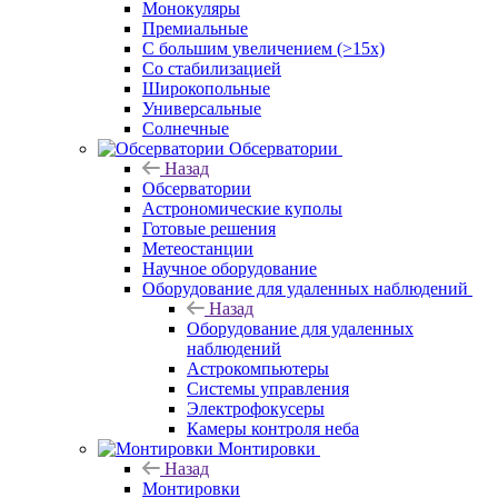
Монокуляры
Премиальные
С большим увеличением (>15x)
Со стабилизацией
Широкопольные
Универсальные
Солнечные
Обсерватории
Назад
Обсерватории
Астрономические куполы
Готовые решения
Метеостанции
Научное оборудование
Оборудование для удаленных наблюдений
Назад
Оборудование для удаленных
наблюдений
Астрокомпьютеры
Системы управления
Электрофокусеры
Камеры контроля неба
Монтировки
Назад
Монтировки