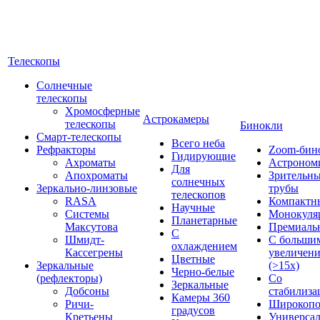
Телескопы
Солнечные
телескопы
Хромосферные
Астрокамеры
телескопы
Бинокли
Смарт-телескопы
Всего неба
Рефракторы
Zoom-бин
Гидирующие
Ахроматы
Астроном
Для
Апохроматы
Зрительн
солнечных
Зеркально-линзовые
трубы
телескопов
RASA
Компактн
Научные
Системы
Монокуля
Планетарные
Максутова
Премиаль
С
Шмидт-
С больши
охлаждением
Кассегрены
увеличен
Цветные
Зеркальные
(>15x)
Черно-белые
(рефлекторы)
Со
Зеркальные
Добсоны
стабилиза
Камеры 360
Ричи-
Широкопо
градусов
Кретьены
Универса