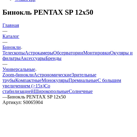
Бинокль PENTAX SP 12x50
Главная
—
Каталог
—
Бинокли
Телескопы
Астрокамеры
Обсерватории
Монтировки
Окуляры и
фильтры
Аксессуары
Бренды
—
Универсальные
Zoom-бинокли
Астрономические
Зрительные
трубы
Компактные
Монокуляры
Премиальные
С большим
увеличением (>15x)
Со
стабилизацией
Широкопольные
Солнечные
—
Бинокль PENTAX SP 12x50
Артикул:
S0065904