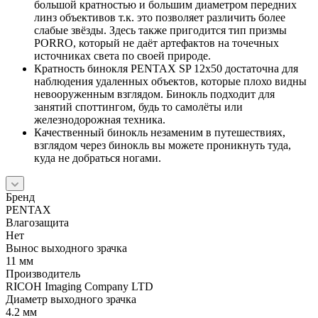
большой кратностью и большим диаметром передних
линз объективов т.к. это позволяет различить более
слабые звёзды. Здесь также пригодится тип призмы
PORRO, который не даёт артефактов на точечных
источниках света по своей природе.
Кратность бинокля PENTAX SP 12x50 достаточна для
наблюдения удаленных объектов, которые плохо видны
невооруженным взглядом. Бинокль подходит для
занятий споттингом, будь то самолёты или
железнодорожная техника.
Качественный бинокль незаменим в путешествиях,
взглядом через бинокль вы можете проникнуть туда,
куда не добраться ногами.
Бренд
PENTAX
Влагозащита
Нет
Вынос выходного зрачка
11 мм
Производитель
RICOH Imaging Company LTD
Диаметр выходного зрачка
4.2 мм