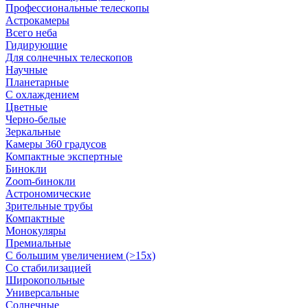
Профессиональные телескопы
Астрокамеры
Всего неба
Гидирующие
Для солнечных телескопов
Научные
Планетарные
С охлаждением
Цветные
Черно-белые
Зеркальные
Камеры 360 градусов
Компактные экспертные
Бинокли
Zoom-бинокли
Астрономические
Зрительные трубы
Компактные
Монокуляры
Премиальные
С большим увеличением (>15x)
Со стабилизацией
Широкопольные
Универсальные
Солнечные