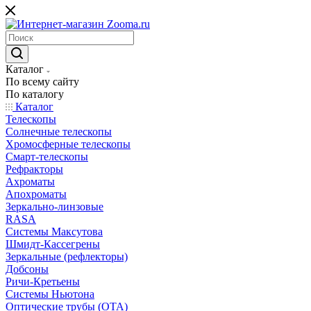
Каталог
По всему сайту
По каталогу
Каталог
Телескопы
Солнечные телескопы
Хромосферные телескопы
Смарт-телескопы
Рефракторы
Ахроматы
Апохроматы
Зеркально-линзовые
RASA
Системы Максутова
Шмидт-Кассегрены
Зеркальные (рефлекторы)
Добсоны
Ричи-Кретьены
Системы Ньютона
Оптические трубы (OTA)