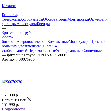
—
Каталог
—
Бинокли
Телескопы
Астрокамеры
Обсерватории
Монтировки
Окуляры и
фильтры
Аксессуары
Бренды
—
Зрительные трубы
Zoom-
бинокли
Астрономические
Компактные
Монокуляры
Премиальн
большим увеличением (>15x)
Со
стабилизацией
Широкопольные
Универсальные
Солнечные
—
Зрительная труба PENTAX PF-80 ED
Артикул:
S0070930
151 990
р.
Варианты цен
151 990
р.
Подробности