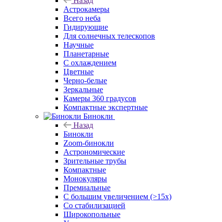
Назад
Астрокамеры
Всего неба
Гидирующие
Для солнечных телескопов
Научные
Планетарные
С охлаждением
Цветные
Черно-белые
Зеркальные
Камеры 360 градусов
Компактные экспертные
Бинокли
Назад
Бинокли
Zoom-бинокли
Астрономические
Зрительные трубы
Компактные
Монокуляры
Премиальные
С большим увеличением (>15x)
Со стабилизацией
Широкопольные