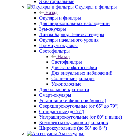
Экваториальные
Окуляры и фильтры
Назад
Окуляры и фильтры
Для широкопольных наблюдений
Зум-окуляры
Линзы Барлоу, Телеэкстендеры
Окуляры начального уровня
Премиум-окуляры
Светофильтры
Назад
Светофильтры
Для астрофотографии
Для визуальных наблюдений
Солнечные фильтры
Узкополосные
Для большой кратности
Смарт-окуляры
Установщики фильтров (колеса)
Сверхширокоугольные (от 65° до 79°)
Стандартные (до 57°)
Ультраширокоугольные (от 80° и выше)
Комплекты окуляров и фильтров
Широкоугольные (до 58° до 64°)
Аксессуары