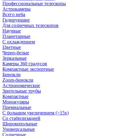
Профессиональные телескопы
Астрокамеры
Всего неба
Гидирующие
Для солнечных телескопов
Научные
Планетарные
С охлаждением
Цветные
Черно-белые
Зеркальные
Камеры 360 градусов
Компактные экспертные
Бинокли
Zoom-бинокли
Астрономические
Зрительные трубы
Компактные
Монокуляры
Премиальные
С большим увеличением (>15x)
Со стабилизацией
Широкопольные
Универсальные
Солнечные