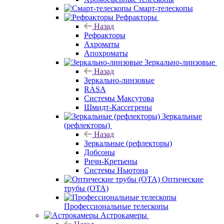
Смарт-телескопы
Рефракторы
Назад
Рефракторы
Ахроматы
Апохроматы
Зеркально-линзовые
Назад
Зеркально-линзовые
RASA
Системы Максутова
Шмидт-Кассегрены
Зеркальные
(рефлекторы)
Назад
Зеркальные (рефлекторы)
Добсоны
Ричи-Кретьены
Системы Ньютона
Оптические
трубы (OTA)
Профессиональные телескопы
Астрокамеры