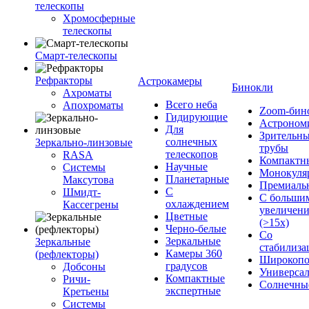
телескопы
Хромосферные
телескопы
Смарт-телескопы
Рефракторы
Астрокамеры
Бинокли
Ахроматы
Всего неба
Апохроматы
Zoom-бин
Гидирующие
Астроном
Для
Зрительн
солнечных
Зеркально-линзовые
трубы
телескопов
RASA
Компактн
Научные
Системы
Монокуля
Планетарные
Максутова
Премиаль
С
Шмидт-
С больши
охлаждением
Кассегрены
увеличен
Цветные
(>15x)
Черно-белые
Со
Зеркальные
Зеркальные
стабилиза
Камеры 360
(рефлекторы)
Широкопо
градусов
Добсоны
Универса
Компактные
Ричи-
Солнечны
экспертные
Кретьены
Системы