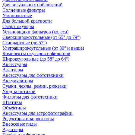
Для визуальных наблюдений
Солнечные фильтры
Узкополосные
Для большой кратности
Смарт-окуляры
Установщики фильтров (колеса)
Сверхширокоугольные (от 65° до 79°)
Стандартные (до 57°)
Ультраширокоугольные (от 80° и выше)
Комплекты окуляров и фильтров
Широкоугольные (до 58° до 64°)
Аксессуары
Адаптеры
Аксессуары для фототехники
Аккумуляторы
Сумки, чехлы, ремни, рюкзаки
Уход за оптикой
Фильтры для фототехники
Штативы
Объективы
Аксессуары для астрофотографии
Редукторы и корректоры
Внеосевые гиды
Адаптеры
Колёса для фильтров