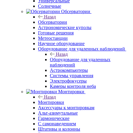
Универсальные
Солнечные
Обсерватории
Назад
Обсерватории
Астрономические куполы
Готовые решения
Метеостанции
Научное оборудование
Оборудование для удаленных наблюдений
Назад
Оборудование для удаленных
наблюдений
Астрокомпьютеры
Системы управления
Электрофокусеры
Камеры контроля неба
Монтировки
Назад
Монтировки
Аксессуары к монтировкам
Альт-азимутальные
Гармонические
С самонаведением
Штативы и колонны