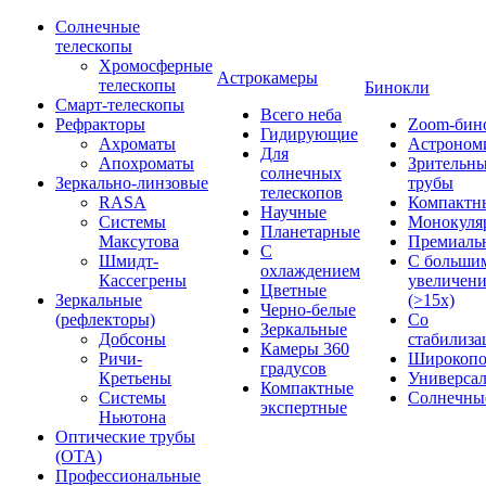
Солнечные
телескопы
Хромосферные
Астрокамеры
телескопы
Бинокли
Смарт-телескопы
Всего неба
Рефракторы
Zoom-бин
Гидирующие
Ахроматы
Астроном
Для
Апохроматы
Зрительн
солнечных
Зеркально-линзовые
трубы
телескопов
RASA
Компактн
Научные
Системы
Монокуля
Планетарные
Максутова
Премиаль
С
Шмидт-
С больши
охлаждением
Кассегрены
увеличен
Цветные
Зеркальные
(>15x)
Черно-белые
(рефлекторы)
Со
Зеркальные
Добсоны
стабилиза
Камеры 360
Ричи-
Широкопо
градусов
Кретьены
Универса
Компактные
Системы
Солнечны
экспертные
Ньютона
Оптические трубы
(OTA)
Профессиональные