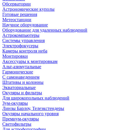
Обсерватории
Астрономические куполы
Готовые решения
Метеостанции
Научное оборудование
Оборудование для удаленных наблюдений
Астрокомпьютеры
Системы управления
Электрофокусеры
Камеры контроля неба
Монтировки
Аксессуары к монтировкам
Альт-азимутальные
Гармонические
С самонаведением
Штативы и колонны
Экваториальные
Окуляры и фильтры
Для широкопольных наблюдений
Зум-окуляры
Линзы Барлоу, Телеэкстендеры
Окуляры начального уровня
Премиум-окуляры
Светофильтры
Для астрофотографии