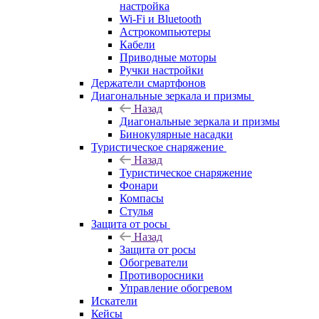
настройка
Wi-Fi и Bluetooth
Астрокомпьютеры
Кабели
Приводные моторы
Ручки настройки
Держатели смартфонов
Диагональные зеркала и призмы
Назад
Диагональные зеркала и призмы
Бинокулярные насадки
Туристическое снаряжение
Назад
Туристическое снаряжение
Фонари
Компасы
Стулья
Защита от росы
Назад
Защита от росы
Обогреватели
Противоросники
Управление обогревом
Искатели
Кейсы