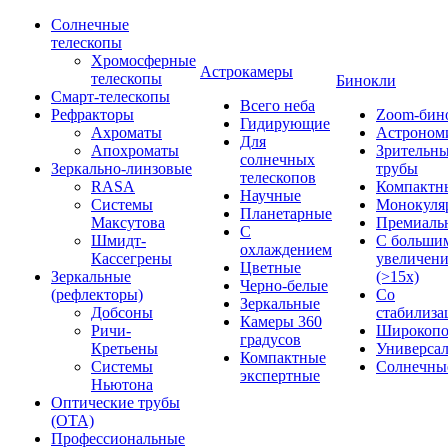
Солнечные
телескопы
Хромосферные
Астрокамеры
телескопы
Бинокли
Смарт-телескопы
Всего неба
Рефракторы
Zoom-бин
Гидирующие
Ахроматы
Астроном
Для
Апохроматы
Зрительн
солнечных
Зеркально-линзовые
трубы
телескопов
RASA
Компактн
Научные
Системы
Монокуля
Планетарные
Максутова
Премиаль
С
Шмидт-
С больши
охлаждением
Кассегрены
увеличен
Цветные
Зеркальные
(>15x)
Черно-белые
(рефлекторы)
Со
Зеркальные
Добсоны
стабилиза
Камеры 360
Ричи-
Широкопо
градусов
Кретьены
Универса
Компактные
Системы
Солнечны
экспертные
Ньютона
Оптические трубы
(OTA)
Профессиональные