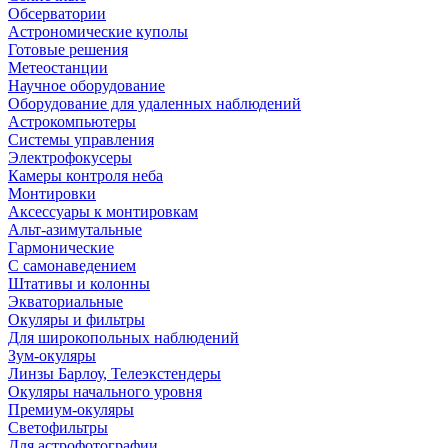
Обсерватории
Астрономические куполы
Готовые решения
Метеостанции
Научное оборудование
Оборудование для удаленных наблюдений
Астрокомпьютеры
Системы управления
Электрофокусеры
Камеры контроля неба
Монтировки
Аксессуары к монтировкам
Альт-азимутальные
Гармонические
С самонаведением
Штативы и колонны
Экваториальные
Окуляры и фильтры
Для широкопольных наблюдений
Зум-окуляры
Линзы Барлоу, Телеэкстендеры
Окуляры начального уровня
Премиум-окуляры
Светофильтры
Для астрофотографии