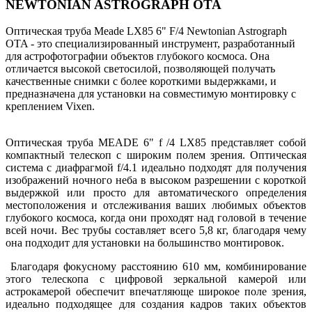
NEWTONIAN ASTROGRAPH OTA
Оптическая труба Meade LX85 6" F/4 Newtonian Astrograph
OTA - это специализированный инструмент, разработанный
для астрофотографии объектов глубокого космоса. Она
отличается высокой светосилой, позволяющей получать
качественные снимки с более короткими выдержками, и
предназначена для установки на совместимую монтировку с
креплением Vixen.
Оптическая труба MEADE 6" f /4 LX85 представляет собой
компактный телескоп с широким полем зрения. Оптическая
система с диафрагмой f/4.1 идеально подходят для получения
изображений ночного неба в высоком разрешении с короткой
выдержкой или просто для автоматического определения
местоположения и отслеживания ваших любимых объектов
глубокого космоса, когда они проходят над головой в течение
всей ночи. Вес трубы составляет всего 5,8 кг, благодаря чему
она подходит для установки на большинство монтировок.
Благодаря фокусному расстоянию 610 мм, комбинирование
этого телескопа с цифровой зеркальной камерой или
астрокамерой обеспечит впечатляюще широкое поле зрения,
идеально подходящее для создания кадров таких объектов