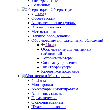
Универсальные
Солнечные
Обсерватории
Назад
Обсерватории
Астрономические куполы
Готовые решения
Метеостанции
Научное оборудование
Оборудование для удаленных наблюдений
Назад
Оборудование для удаленных
наблюдений
Астрокомпьютеры
Системы управления
Электрофокусеры
Камеры контроля неба
Монтировки
Назад
Монтировки
Аксессуары к монтировкам
Альт-азимутальные
Гармонические
С самонаведением
Штативы и колонны