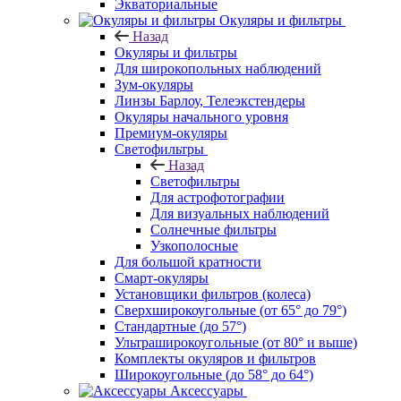
Экваториальные
Окуляры и фильтры
Назад
Окуляры и фильтры
Для широкопольных наблюдений
Зум-окуляры
Линзы Барлоу, Телеэкстендеры
Окуляры начального уровня
Премиум-окуляры
Светофильтры
Назад
Светофильтры
Для астрофотографии
Для визуальных наблюдений
Солнечные фильтры
Узкополосные
Для большой кратности
Смарт-окуляры
Установщики фильтров (колеса)
Сверхширокоугольные (от 65° до 79°)
Стандартные (до 57°)
Ультраширокоугольные (от 80° и выше)
Комплекты окуляров и фильтров
Широкоугольные (до 58° до 64°)
Аксессуары