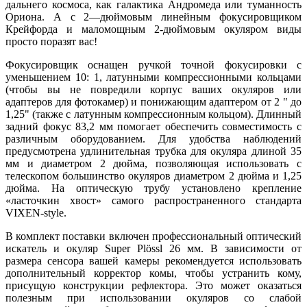
дальнего космоса, как галактика Андромеда или туманность
Ориона. А с 2—дюймовым линейным фокусировщиком
Крейфорда и маломощным 2-дюймовым окуляром виды
просто поразят вас!
Фокусировщик оснащен ручкой точной фокусировки с
уменьшением 10: 1, латунными компрессионными кольцами
(чтобы вы не повредили корпус ваших окуляров или
адаптеров для фотокамер) и понижающим адаптером от 2 " до
1,25" (также с латунным компрессионным кольцом). Длинный
задний фокус 83,2 мм помогает обеспечить совместимость с
различным оборудованием. Для удобства наблюдений
предусмотрена удлинительная трубка для окуляра длиной 35
мм и диаметром 2 дюйма, позволяющая использовать с
телескопом большинство окуляров диаметром 2 дюйма и 1,25
дюйма. На оптическую трубу установлено крепление
«ласточкин хвост» самого распространенного стандарта
VIXEN-style.
В комплект поставки включен профессиональный оптический
искатель и окуляр Super Plössl 26 мм. В зависимости от
размера сенсора вашей камеры рекомендуется использовать
дополнительный корректор комы, чтобы устранить кому,
присущую конструкции рефлектора. Это может оказаться
полезным при использовании окуляров со слабой