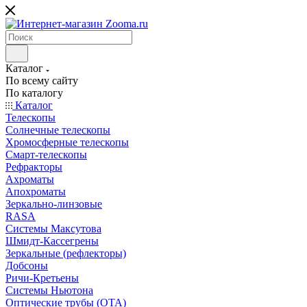
Каталог
По всему сайту
По каталогу
Каталог
Телескопы
Солнечные телескопы
Хромосферные телескопы
Смарт-телескопы
Рефракторы
Ахроматы
Апохроматы
Зеркально-линзовые
RASA
Системы Максутова
Шмидт-Кассегрены
Зеркальные (рефлекторы)
Добсоны
Ричи-Кретьены
Системы Ньютона
Оптические трубы (OTA)