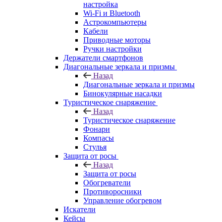
настройка
Wi-Fi и Bluetooth
Астрокомпьютеры
Кабели
Приводные моторы
Ручки настройки
Держатели смартфонов
Диагональные зеркала и призмы
Назад
Диагональные зеркала и призмы
Бинокулярные насадки
Туристическое снаряжение
Назад
Туристическое снаряжение
Фонари
Компасы
Стулья
Защита от росы
Назад
Защита от росы
Обогреватели
Противоросники
Управление обогревом
Искатели
Кейсы