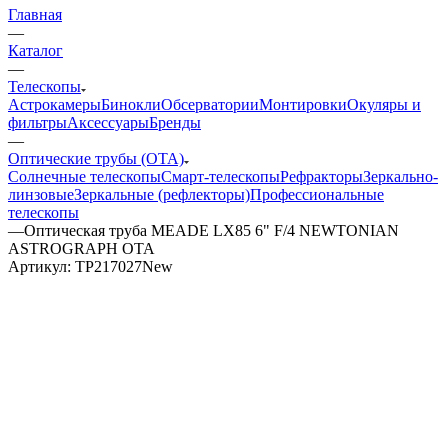
Главная
—
Каталог
—
Телескопы
Астрокамеры
Бинокли
Обсерватории
Монтировки
Окуляры и
фильтры
Аксессуары
Бренды
—
Оптические трубы (OTA)
Солнечные телескопы
Смарт-телескопы
Рефракторы
Зеркально-
линзовые
Зеркальные (рефлекторы)
Профессиональные
телескопы
—
Оптическая труба MEADE LX85 6" F/4 NEWTONIAN
ASTROGRAPH OTA
Артикул:
TP217027New