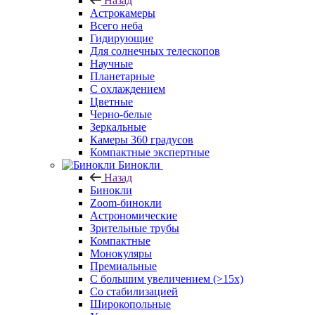
Назад
Астрокамеры
Всего неба
Гидирующие
Для солнечных телескопов
Научные
Планетарные
С охлаждением
Цветные
Черно-белые
Зеркальные
Камеры 360 градусов
Компактные экспертные
Бинокли
Назад
Бинокли
Zoom-бинокли
Астрономические
Зрительные трубы
Компактные
Монокуляры
Премиальные
С большим увеличением (>15x)
Со стабилизацией
Широкопольные