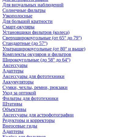
Для визуальных наблюдений
Солнечные фильтры
Узкополосные
Для большой кратности
Смарт-окуляры
Установщики фильтров (колеса)
Сверхширокоугольные (от 65° до 79°)
Стандартные (до 57°)
Ультраширокоугольные (от 80° и выше)
Комплекты окуляров и фильтров
Широкоугольные (до 58° до 64°)
Аксессуары
Адаптеры
Аксессуары для фототехники
Аккумуляторы
Сумки, чехлы, ремни, рюкзаки
Уход за оптикой
Фильтры для фототехники
Штативы
Объективы
Аксессуары для астрофотографии
Редукторы и корректоры
Внеосевые гиды
Адаптеры
Колёса для фильтров