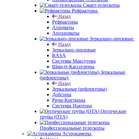
Смарт-телескопы
Рефракторы
Назад
Рефракторы
Ахроматы
Апохроматы
Зеркально-линзовые
Назад
Зеркально-линзовые
RASA
Системы Максутова
Шмидт-Кассегрены
Зеркальные
(рефлекторы)
Назад
Зеркальные (рефлекторы)
Добсоны
Ричи-Кретьены
Системы Ньютона
Оптические
трубы (OTA)
Профессиональные телескопы
Астрокамеры