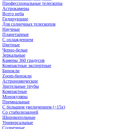
Профессиональные телескопы
Астрокамеры
Всего неба
Гидирующие
Для солнечных телескопов
Научные
Планетарные
С охлаждением
Цветные
Черно-белые
Зеркальные
Камеры 360 градусов
Компактные экспертные
Бинокли
Zoom-бинокли
Астрономические
Зрительные трубы
Компактные
Монокуляры
Премиальные
С большим увеличением (>15x)
Со стабилизацией
Широкопольные
Универсальные
Солнечные