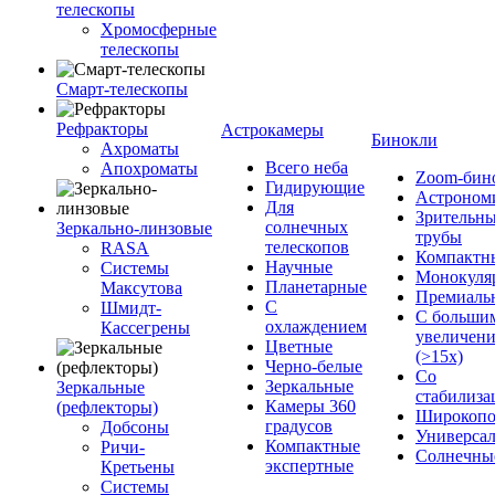
телескопы
Хромосферные
телескопы
Смарт-телескопы
Рефракторы
Астрокамеры
Бинокли
Ахроматы
Всего неба
Апохроматы
Zoom-бин
Гидирующие
Астроном
Для
Зрительн
солнечных
Зеркально-линзовые
трубы
телескопов
RASA
Компактн
Научные
Системы
Монокуля
Планетарные
Максутова
Премиаль
С
Шмидт-
С больши
охлаждением
Кассегрены
увеличен
Цветные
(>15x)
Черно-белые
Со
Зеркальные
Зеркальные
стабилиза
Камеры 360
(рефлекторы)
Широкопо
градусов
Добсоны
Универса
Компактные
Ричи-
Солнечны
экспертные
Кретьены
Системы