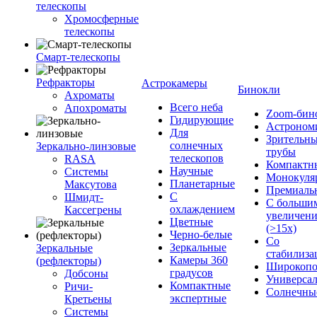
телескопы
Хромосферные
телескопы
Смарт-телескопы
Рефракторы
Астрокамеры
Бинокли
Ахроматы
Всего неба
Апохроматы
Zoom-бин
Гидирующие
Астроном
Для
Зрительн
солнечных
Зеркально-линзовые
трубы
телескопов
RASA
Компактн
Научные
Системы
Монокуля
Планетарные
Максутова
Премиаль
С
Шмидт-
С больши
охлаждением
Кассегрены
увеличен
Цветные
(>15x)
Черно-белые
Со
Зеркальные
Зеркальные
стабилиза
Камеры 360
(рефлекторы)
Широкопо
градусов
Добсоны
Универса
Компактные
Ричи-
Солнечны
экспертные
Кретьены
Системы