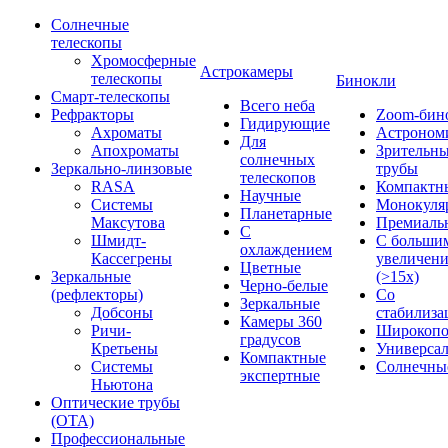
Солнечные
телескопы
Хромосферные
Астрокамеры
телескопы
Бинокли
Смарт-телескопы
Всего неба
Рефракторы
Zoom-бин
Гидирующие
Ахроматы
Астроном
Для
Апохроматы
Зрительн
солнечных
Зеркально-линзовые
трубы
телескопов
RASA
Компактн
Научные
Системы
Монокуля
Планетарные
Максутова
Премиаль
С
Шмидт-
С больши
охлаждением
Кассегрены
увеличен
Цветные
Зеркальные
(>15x)
Черно-белые
(рефлекторы)
Со
Зеркальные
Добсоны
стабилиза
Камеры 360
Ричи-
Широкопо
градусов
Кретьены
Универса
Компактные
Системы
Солнечны
экспертные
Ньютона
Оптические трубы
(OTA)
Профессиональные