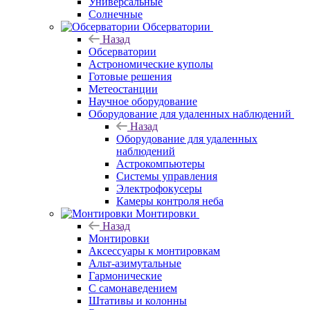
Универсальные
Солнечные
Обсерватории
Назад
Обсерватории
Астрономические куполы
Готовые решения
Метеостанции
Научное оборудование
Оборудование для удаленных наблюдений
Назад
Оборудование для удаленных
наблюдений
Астрокомпьютеры
Системы управления
Электрофокусеры
Камеры контроля неба
Монтировки
Назад
Монтировки
Аксессуары к монтировкам
Альт-азимутальные
Гармонические
С самонаведением
Штативы и колонны