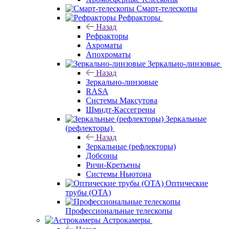
Смарт-телескопы
Рефракторы
Назад
Рефракторы
Ахроматы
Апохроматы
Зеркально-линзовые
Назад
Зеркально-линзовые
RASA
Системы Максутова
Шмидт-Кассегрены
Зеркальные
(рефлекторы)
Назад
Зеркальные (рефлекторы)
Добсоны
Ричи-Кретьены
Системы Ньютона
Оптические
трубы (OTA)
Профессиональные телескопы
Астрокамеры