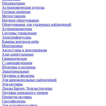
Обсерватории
Астрономические куполы
Готовые решения
Метеостанции
Научное оборудование
Оборудование для удаленных наблюдений
Астрокомпьютеры
Системы управления
Электрофокусеры
Камеры контроля неба
Монтировки
Аксессуары к монтировкам
Альт-азимутальные
Гармонические
С самонаведением
Штативы и колонны
Экваториальные
Окуляры и фильтры
Для широкопольных наблюдений
Зум-окуляры
Линзы Барлоу, Телеэкстендеры
Окуляры начального уровня
Премиум-окуляры
Светофильтры
Для астрофотографии