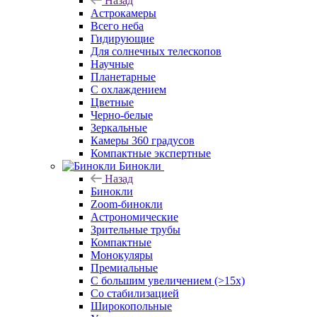
Назад
Астрокамеры
Всего неба
Гидирующие
Для солнечных телескопов
Научные
Планетарные
С охлаждением
Цветные
Черно-белые
Зеркальные
Камеры 360 градусов
Компактные экспертные
Бинокли
Назад
Бинокли
Zoom-бинокли
Астрономические
Зрительные трубы
Компактные
Монокуляры
Премиальные
С большим увеличением (>15x)
Со стабилизацией
Широкопольные