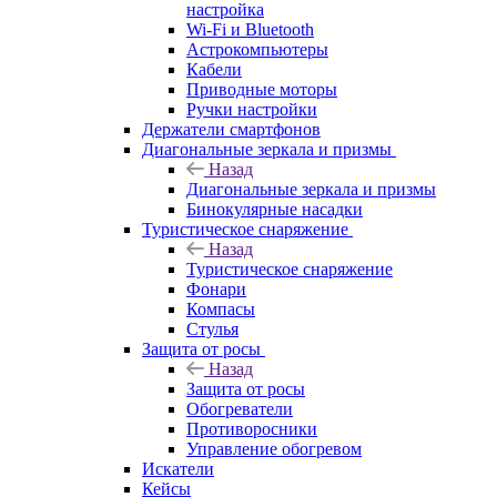
настройка
Wi-Fi и Bluetooth
Астрокомпьютеры
Кабели
Приводные моторы
Ручки настройки
Держатели смартфонов
Диагональные зеркала и призмы
Назад
Диагональные зеркала и призмы
Бинокулярные насадки
Туристическое снаряжение
Назад
Туристическое снаряжение
Фонари
Компасы
Стулья
Защита от росы
Назад
Защита от росы
Обогреватели
Противоросники
Управление обогревом
Искатели
Кейсы