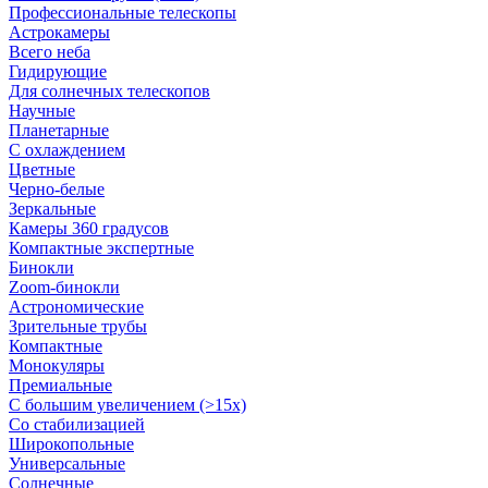
Профессиональные телескопы
Астрокамеры
Всего неба
Гидирующие
Для солнечных телескопов
Научные
Планетарные
С охлаждением
Цветные
Черно-белые
Зеркальные
Камеры 360 градусов
Компактные экспертные
Бинокли
Zoom-бинокли
Астрономические
Зрительные трубы
Компактные
Монокуляры
Премиальные
С большим увеличением (>15x)
Со стабилизацией
Широкопольные
Универсальные
Солнечные