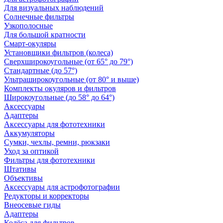
Для визуальных наблюдений
Солнечные фильтры
Узкополосные
Для большой кратности
Смарт-окуляры
Установщики фильтров (колеса)
Сверхширокоугольные (от 65° до 79°)
Стандартные (до 57°)
Ультраширокоугольные (от 80° и выше)
Комплекты окуляров и фильтров
Широкоугольные (до 58° до 64°)
Аксессуары
Адаптеры
Аксессуары для фототехники
Аккумуляторы
Сумки, чехлы, ремни, рюкзаки
Уход за оптикой
Фильтры для фототехники
Штативы
Объективы
Аксессуары для астрофотографии
Редукторы и корректоры
Внеосевые гиды
Адаптеры
Колёса для фильтров