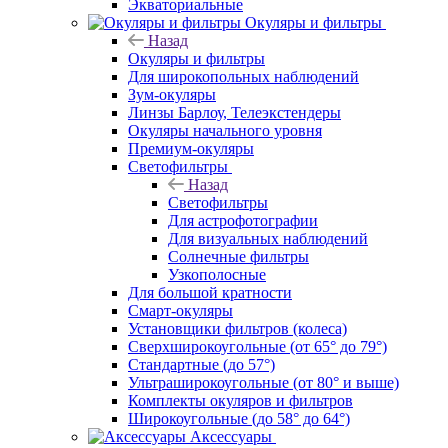
Экваториальные
Окуляры и фильтры
Назад
Окуляры и фильтры
Для широкопольных наблюдений
Зум-окуляры
Линзы Барлоу, Телеэкстендеры
Окуляры начального уровня
Премиум-окуляры
Светофильтры
Назад
Светофильтры
Для астрофотографии
Для визуальных наблюдений
Солнечные фильтры
Узкополосные
Для большой кратности
Смарт-окуляры
Установщики фильтров (колеса)
Сверхширокоугольные (от 65° до 79°)
Стандартные (до 57°)
Ультраширокоугольные (от 80° и выше)
Комплекты окуляров и фильтров
Широкоугольные (до 58° до 64°)
Аксессуары