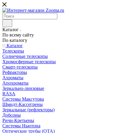
Каталог
По всему сайту
По каталогу
Каталог
Телескопы
Солнечные телескопы
Хромосферные телескопы
Смарт-телескопы
Рефракторы
Ахроматы
Апохроматы
Зеркально-линзовые
RASA
Системы Максутова
Шмидт-Кассегрены
Зеркальные (рефлекторы)
Добсоны
Ричи-Кретьены
Системы Ньютона
Оптические трубы (OTA)