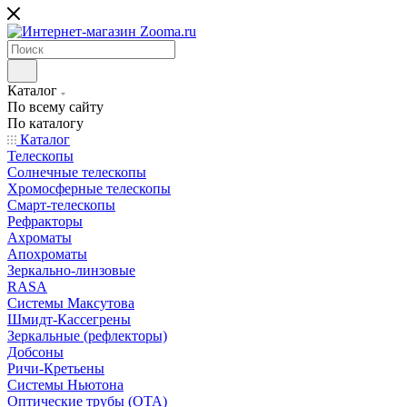
Каталог
По всему сайту
По каталогу
Каталог
Телескопы
Солнечные телескопы
Хромосферные телескопы
Смарт-телескопы
Рефракторы
Ахроматы
Апохроматы
Зеркально-линзовые
RASA
Системы Максутова
Шмидт-Кассегрены
Зеркальные (рефлекторы)
Добсоны
Ричи-Кретьены
Системы Ньютона
Оптические трубы (OTA)