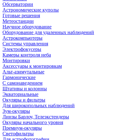
Обсерватории
Астрономические куполы
Готовые решения
Метеостанции
Научное оборудование
Оборудование для удаленных наблюдений
Астрокомпьютеры
Системы управления
Электрофокусеры
Камеры контроля неба
Монтировки
Аксессуары к монтировкам
Альт-азимутальные
Гармонические
С самонаведением
Штативы и колонны
Экваториальные
Окуляры и фильтры
Для широкопольных наблюдений
Зум-окуляры
Линзы Барлоу, Телеэкстендеры
Окуляры начального уровня
Премиум-окуляры
Светофильтры
Для астрофотографии