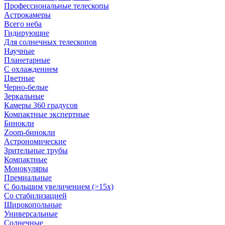
Профессиональные телескопы
Астрокамеры
Всего неба
Гидирующие
Для солнечных телескопов
Научные
Планетарные
С охлаждением
Цветные
Черно-белые
Зеркальные
Камеры 360 градусов
Компактные экспертные
Бинокли
Zoom-бинокли
Астрономические
Зрительные трубы
Компактные
Монокуляры
Премиальные
С большим увеличением (>15x)
Со стабилизацией
Широкопольные
Универсальные
Солнечные