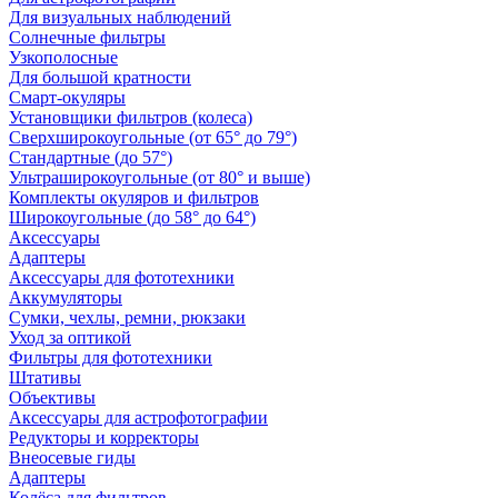
Для визуальных наблюдений
Солнечные фильтры
Узкополосные
Для большой кратности
Смарт-окуляры
Установщики фильтров (колеса)
Сверхширокоугольные (от 65° до 79°)
Стандартные (до 57°)
Ультраширокоугольные (от 80° и выше)
Комплекты окуляров и фильтров
Широкоугольные (до 58° до 64°)
Аксессуары
Адаптеры
Аксессуары для фототехники
Аккумуляторы
Сумки, чехлы, ремни, рюкзаки
Уход за оптикой
Фильтры для фототехники
Штативы
Объективы
Аксессуары для астрофотографии
Редукторы и корректоры
Внеосевые гиды
Адаптеры
Колёса для фильтров