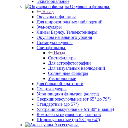
Экваториальные
Окуляры и фильтры
Назад
Окуляры и фильтры
Для широкопольных наблюдений
Зум-окуляры
Линзы Барлоу, Телеэкстендеры
Окуляры начального уровня
Премиум-окуляры
Светофильтры
Назад
Светофильтры
Для астрофотографии
Для визуальных наблюдений
Солнечные фильтры
Узкополосные
Для большой кратности
Смарт-окуляры
Установщики фильтров (колеса)
Сверхширокоугольные (от 65° до 79°)
Стандартные (до 57°)
Ультраширокоугольные (от 80° и выше)
Комплекты окуляров и фильтров
Широкоугольные (до 58° до 64°)
Аксессуары