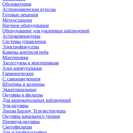
Обсерватории
Астрономические куполы
Готовые решения
Метеостанции
Научное оборудование
Оборудование для удаленных наблюдений
Астрокомпьютеры
Системы управления
Электрофокусеры
Камеры контроля неба
Монтировки
Аксессуары к монтировкам
Альт-азимутальные
Гармонические
С самонаведением
Штативы и колонны
Экваториальные
Окуляры и фильтры
Для широкопольных наблюдений
Зум-окуляры
Линзы Барлоу, Телеэкстендеры
Окуляры начального уровня
Премиум-окуляры
Светофильтры
Для астрофотографии