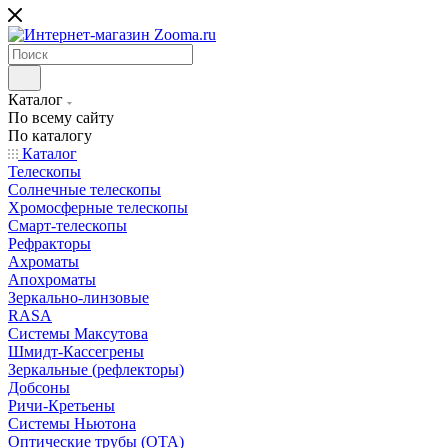
Каталог
По всему сайту
По каталогу
Каталог
Телескопы
Солнечные телескопы
Хромосферные телескопы
Смарт-телескопы
Рефракторы
Ахроматы
Апохроматы
Зеркально-линзовые
RASA
Системы Максутова
Шмидт-Кассегрены
Зеркальные (рефлекторы)
Добсоны
Ричи-Кретьены
Системы Ньютона
Оптические трубы (OTA)