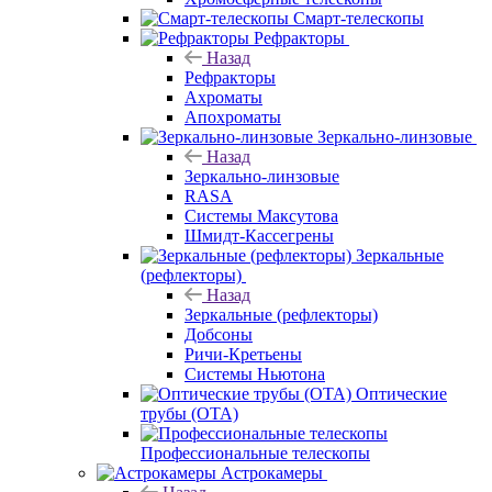
Смарт-телескопы
Рефракторы
Назад
Рефракторы
Ахроматы
Апохроматы
Зеркально-линзовые
Назад
Зеркально-линзовые
RASA
Системы Максутова
Шмидт-Кассегрены
Зеркальные
(рефлекторы)
Назад
Зеркальные (рефлекторы)
Добсоны
Ричи-Кретьены
Системы Ньютона
Оптические
трубы (OTA)
Профессиональные телескопы
Астрокамеры