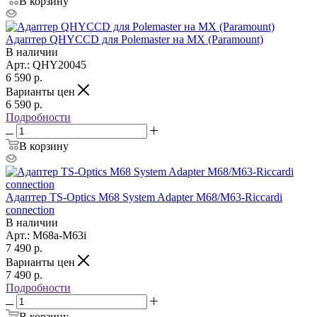
В корзину
Адаптер QHYCCD для Polemaster на MX (Paramount)
В наличии
Арт.: QHY20045
6 590
р.
Варианты цен
6 590
р.
Подробности
В корзину
Адаптер TS-Optics M68 System Adapter M68/M63-Riccardi
connection
В наличии
Арт.: M68a-M63i
7 490
р.
Варианты цен
7 490
р.
Подробности
В корзину