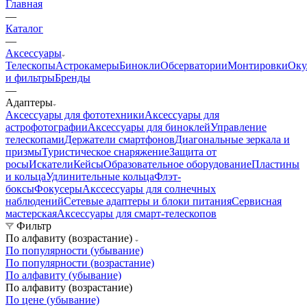
Главная
—
Каталог
—
Аксессуары
Телескопы
Астрокамеры
Бинокли
Обсерватории
Монтировки
Оку
и фильтры
Бренды
—
Адаптеры
Аксессуары для фототехники
Аксессуары для
астрофотографии
Аксессуары для биноклей
Управление
телескопами
Держатели смартфонов
Диагональные зеркала и
призмы
Туристическое снаряжение
Защита от
росы
Искатели
Кейсы
Образовательное оборудование
Пластины
и кольца
Удлинительные кольца
Флэт-
боксы
Фокусеры
Акссессуары для солнечных
наблюдений
Сетевые адаптеры и блоки питания
Сервисная
мастерская
Аксессуары для смарт-телескопов
Фильтр
По алфавиту (возрастание)
По популярности (убывание)
По популярности (возрастание)
По алфавиту (убывание)
По алфавиту (возрастание)
По цене (убывание)