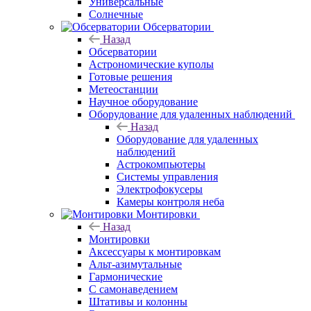
Универсальные
Солнечные
Обсерватории
Назад
Обсерватории
Астрономические куполы
Готовые решения
Метеостанции
Научное оборудование
Оборудование для удаленных наблюдений
Назад
Оборудование для удаленных
наблюдений
Астрокомпьютеры
Системы управления
Электрофокусеры
Камеры контроля неба
Монтировки
Назад
Монтировки
Аксессуары к монтировкам
Альт-азимутальные
Гармонические
С самонаведением
Штативы и колонны