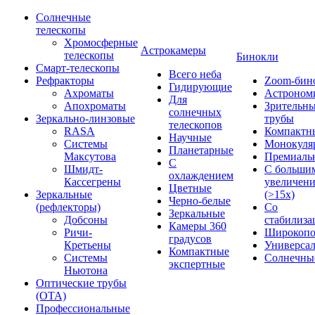
Солнечные
телескопы
Хромосферные
Астрокамеры
телескопы
Бинокли
Смарт-телескопы
Всего неба
Рефракторы
Zoom-бин
Гидирующие
Ахроматы
Астроном
Для
Апохроматы
Зрительн
солнечных
Зеркально-линзовые
трубы
телескопов
RASA
Компактн
Научные
Системы
Монокуля
Планетарные
Максутова
Премиаль
С
Шмидт-
С больши
охлаждением
Кассегрены
увеличен
Цветные
Зеркальные
(>15x)
Черно-белые
(рефлекторы)
Со
Зеркальные
Добсоны
стабилиза
Камеры 360
Ричи-
Широкопо
градусов
Кретьены
Универса
Компактные
Системы
Солнечны
экспертные
Ньютона
Оптические трубы
(OTA)
Профессиональные