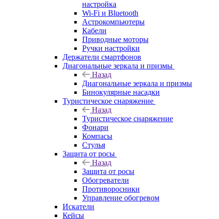
настройка
Wi-Fi и Bluetooth
Астрокомпьютеры
Кабели
Приводные моторы
Ручки настройки
Держатели смартфонов
Диагональные зеркала и призмы
Назад
Диагональные зеркала и призмы
Бинокулярные насадки
Туристическое снаряжение
Назад
Туристическое снаряжение
Фонари
Компасы
Стулья
Защита от росы
Назад
Защита от росы
Обогреватели
Противоросники
Управление обогревом
Искатели
Кейсы