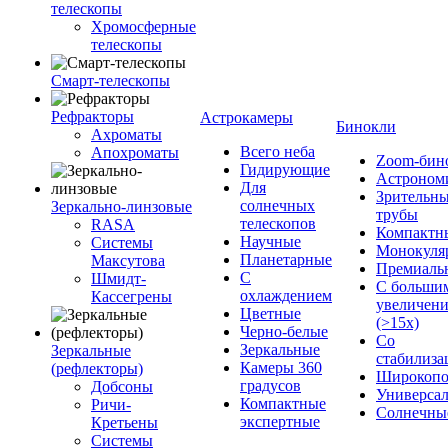
телескопы
Хромосферные
телескопы
Смарт-телескопы
Рефракторы
Астрокамеры
Бинокли
Ахроматы
Всего неба
Апохроматы
Zoom-бин
Гидирующие
Астроном
Для
Зрительн
солнечных
Зеркально-линзовые
трубы
телескопов
RASA
Компактн
Научные
Системы
Монокуля
Планетарные
Максутова
Премиаль
С
Шмидт-
С больши
охлаждением
Кассегрены
увеличен
Цветные
(>15x)
Черно-белые
Со
Зеркальные
Зеркальные
стабилиза
Камеры 360
(рефлекторы)
Широкопо
градусов
Добсоны
Универса
Компактные
Ричи-
Солнечны
экспертные
Кретьены
Системы