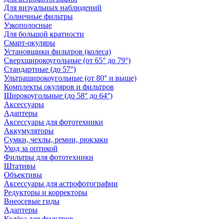
Для визуальных наблюдений
Солнечные фильтры
Узкополосные
Для большой кратности
Смарт-окуляры
Установщики фильтров (колеса)
Сверхширокоугольные (от 65° до 79°)
Стандартные (до 57°)
Ультраширокоугольные (от 80° и выше)
Комплекты окуляров и фильтров
Широкоугольные (до 58° до 64°)
Аксессуары
Адаптеры
Аксессуары для фототехники
Аккумуляторы
Сумки, чехлы, ремни, рюкзаки
Уход за оптикой
Фильтры для фототехники
Штативы
Объективы
Аксессуары для астрофотографии
Редукторы и корректоры
Внеосевые гиды
Адаптеры
Колёса для фильтров