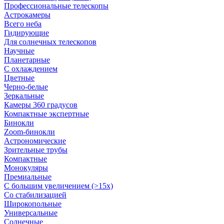
Профессиональные телескопы
Астрокамеры
Всего неба
Гидирующие
Для солнечных телескопов
Научные
Планетарные
С охлаждением
Цветные
Черно-белые
Зеркальные
Камеры 360 градусов
Компактные экспертные
Бинокли
Zoom-бинокли
Астрономические
Зрительные трубы
Компактные
Монокуляры
Премиальные
С большим увеличением (>15x)
Со стабилизацией
Широкопольные
Универсальные
Солнечные