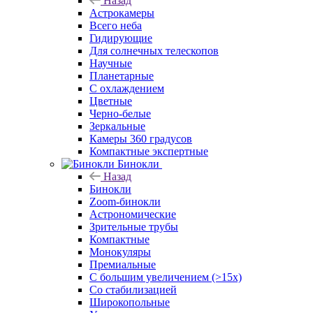
Назад
Астрокамеры
Всего неба
Гидирующие
Для солнечных телескопов
Научные
Планетарные
С охлаждением
Цветные
Черно-белые
Зеркальные
Камеры 360 градусов
Компактные экспертные
Бинокли
Назад
Бинокли
Zoom-бинокли
Астрономические
Зрительные трубы
Компактные
Монокуляры
Премиальные
С большим увеличением (>15x)
Со стабилизацией
Широкопольные