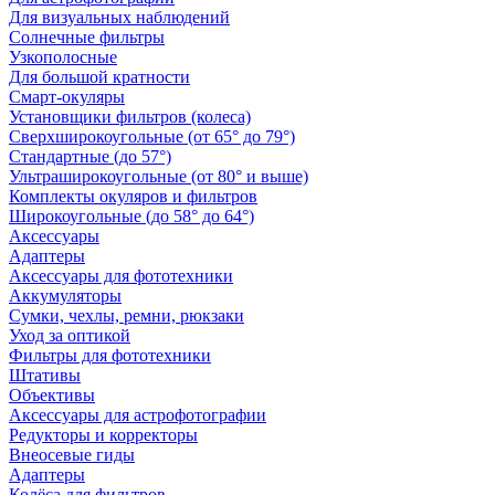
Для визуальных наблюдений
Солнечные фильтры
Узкополосные
Для большой кратности
Смарт-окуляры
Установщики фильтров (колеса)
Сверхширокоугольные (от 65° до 79°)
Стандартные (до 57°)
Ультраширокоугольные (от 80° и выше)
Комплекты окуляров и фильтров
Широкоугольные (до 58° до 64°)
Аксессуары
Адаптеры
Аксессуары для фототехники
Аккумуляторы
Сумки, чехлы, ремни, рюкзаки
Уход за оптикой
Фильтры для фототехники
Штативы
Объективы
Аксессуары для астрофотографии
Редукторы и корректоры
Внеосевые гиды
Адаптеры
Колёса для фильтров