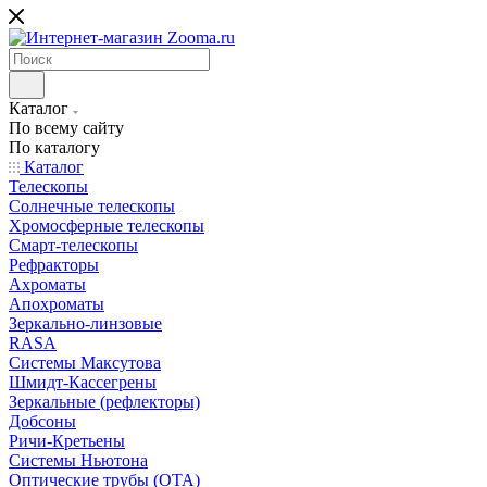
Каталог
По всему сайту
По каталогу
Каталог
Телескопы
Солнечные телескопы
Хромосферные телескопы
Смарт-телескопы
Рефракторы
Ахроматы
Апохроматы
Зеркально-линзовые
RASA
Системы Максутова
Шмидт-Кассегрены
Зеркальные (рефлекторы)
Добсоны
Ричи-Кретьены
Системы Ньютона
Оптические трубы (OTA)