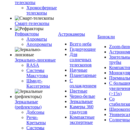
телескопы
Хромосферные
телескопы
Смарт-телескопы
Рефракторы
Астрокамеры
Бинокли
Ахроматы
Всего неба
Апохроматы
Zoom-бин
Гидирующие
Астроном
Для
Зрительн
солнечных
Зеркально-линзовые
трубы
телескопов
RASA
Компактн
Научные
Системы
Монокуля
Планетарные
Максутова
Премиаль
С
Шмидт-
С больши
охлаждением
Кассегрены
увеличен
Цветные
(>15x)
Черно-белые
Со
Зеркальные
Зеркальные
стабилиза
Камеры 360
(рефлекторы)
Широкопо
градусов
Добсоны
Универса
Компактные
Ричи-
Солнечны
экспертные
Кретьены
Системы