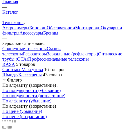
Главная
—
Каталог
—
Телескопы
Астрокамеры
Бинокли
Обсерватории
Монтировки
Окуляры и
фильтры
Аксессуары
Бренды
—
Зеркально-линзовые
Солнечные телескопы
Смарт-
телескопы
Рефракторы
Зеркальные (рефлекторы)
Оптические
трубы (OTA)
Профессиональные телескопы
RASA
5 товаров
Системы Максутова
16 товаров
Шмидт-Кассегрены
43 товара
Фильтр
По алфавиту (возрастание)
По популярности (убывание)
По популярности (возрастание)
По алфавиту (убывание)
По алфавиту (возрастание)
По цене (убывание)
По цене (возрастание)