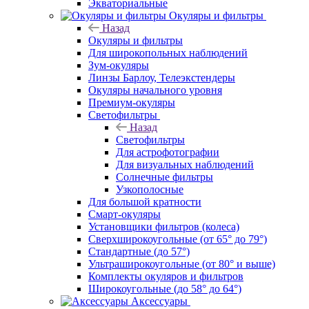
Экваториальные
Окуляры и фильтры
Назад
Окуляры и фильтры
Для широкопольных наблюдений
Зум-окуляры
Линзы Барлоу, Телеэкстендеры
Окуляры начального уровня
Премиум-окуляры
Светофильтры
Назад
Светофильтры
Для астрофотографии
Для визуальных наблюдений
Солнечные фильтры
Узкополосные
Для большой кратности
Смарт-окуляры
Установщики фильтров (колеса)
Сверхширокоугольные (от 65° до 79°)
Стандартные (до 57°)
Ультраширокоугольные (от 80° и выше)
Комплекты окуляров и фильтров
Широкоугольные (до 58° до 64°)
Аксессуары