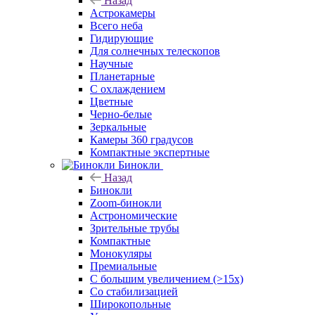
Назад
Астрокамеры
Всего неба
Гидирующие
Для солнечных телескопов
Научные
Планетарные
С охлаждением
Цветные
Черно-белые
Зеркальные
Камеры 360 градусов
Компактные экспертные
Бинокли
Назад
Бинокли
Zoom-бинокли
Астрономические
Зрительные трубы
Компактные
Монокуляры
Премиальные
С большим увеличением (>15x)
Со стабилизацией
Широкопольные