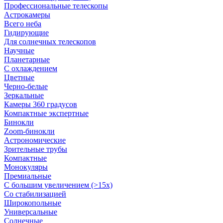
Профессиональные телескопы
Астрокамеры
Всего неба
Гидирующие
Для солнечных телескопов
Научные
Планетарные
С охлаждением
Цветные
Черно-белые
Зеркальные
Камеры 360 градусов
Компактные экспертные
Бинокли
Zoom-бинокли
Астрономические
Зрительные трубы
Компактные
Монокуляры
Премиальные
С большим увеличением (>15x)
Со стабилизацией
Широкопольные
Универсальные
Солнечные