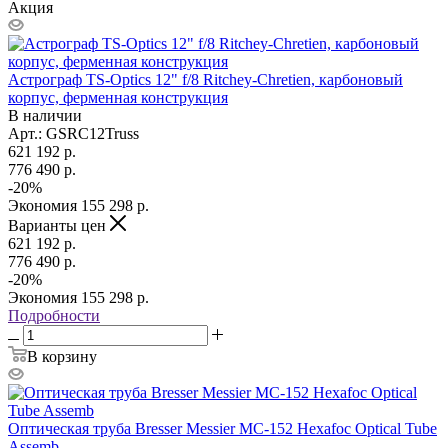
Акция
Астрограф TS-Optics 12" f/8 Ritchey-Chretien, карбоновый
корпус, ферменная конструкция
В наличии
Арт.: GSRC12Truss
621 192
р.
776 490
р.
-
20
%
Экономия
155 298
р.
Варианты цен
621 192
р.
776 490
р.
-
20
%
Экономия
155 298
р.
Подробности
В корзину
Оптическая труба Bresser Messier MC-152 Hexafoc Optical Tube
Assemb