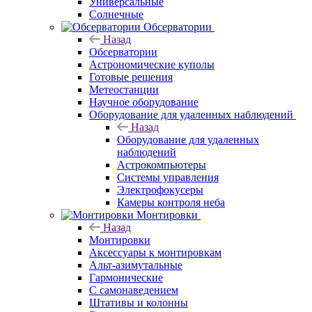
Универсальные
Солнечные
Обсерватории
Назад
Обсерватории
Астрономические куполы
Готовые решения
Метеостанции
Научное оборудование
Оборудование для удаленных наблюдений
Назад
Оборудование для удаленных
наблюдений
Астрокомпьютеры
Системы управления
Электрофокусеры
Камеры контроля неба
Монтировки
Назад
Монтировки
Аксессуары к монтировкам
Альт-азимутальные
Гармонические
С самонаведением
Штативы и колонны