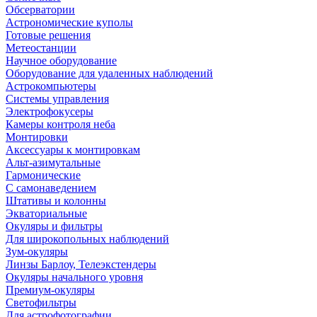
Обсерватории
Астрономические куполы
Готовые решения
Метеостанции
Научное оборудование
Оборудование для удаленных наблюдений
Астрокомпьютеры
Системы управления
Электрофокусеры
Камеры контроля неба
Монтировки
Аксессуары к монтировкам
Альт-азимутальные
Гармонические
С самонаведением
Штативы и колонны
Экваториальные
Окуляры и фильтры
Для широкопольных наблюдений
Зум-окуляры
Линзы Барлоу, Телеэкстендеры
Окуляры начального уровня
Премиум-окуляры
Светофильтры
Для астрофотографии