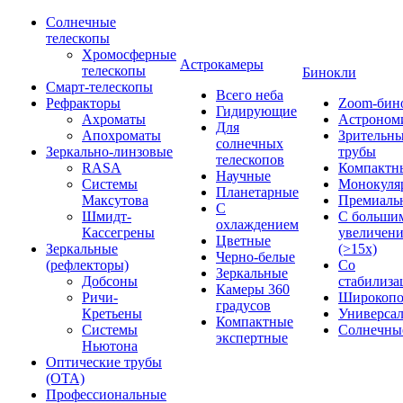
Солнечные
телескопы
Хромосферные
Астрокамеры
телескопы
Бинокли
Смарт-телескопы
Всего неба
Рефракторы
Zoom-бин
Гидирующие
Ахроматы
Астроном
Для
Апохроматы
Зрительн
солнечных
Зеркально-линзовые
трубы
телескопов
RASA
Компактн
Научные
Системы
Монокуля
Планетарные
Максутова
Премиаль
С
Шмидт-
С больши
охлаждением
Кассегрены
увеличен
Цветные
Зеркальные
(>15x)
Черно-белые
(рефлекторы)
Со
Зеркальные
Добсоны
стабилиза
Камеры 360
Ричи-
Широкопо
градусов
Кретьены
Универса
Компактные
Системы
Солнечны
экспертные
Ньютона
Оптические трубы
(OTA)
Профессиональные