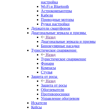
настройка
Wi-Fi и Bluetooth
Астрокомпьютеры
Кабели
Приводные моторы
Ручки настройки
Держатели смартфонов
Диагональные зеркала и призмы
Назад
Диагональные зеркала и призмы
Бинокулярные насадки
Туристическое снаряжение
Назад
Туристическое снаряжение
Фонари
Компасы
Стулья
Защита от росы
Назад
Защита от росы
Обогреватели
Противоросники
Управление обогревом
Искатели
Кейсы