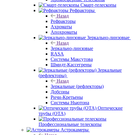
Смарт-телескопы
Рефракторы
Назад
Рефракторы
Ахроматы
Апохроматы
Зеркально-линзовые
Назад
Зеркально-линзовые
RASA
Системы Максутова
Шмидт-Кассегрены
Зеркальные
(рефлекторы)
Назад
Зеркальные (рефлекторы)
Добсоны
Ричи-Кретьены
Системы Ньютона
Оптические
трубы (OTA)
Профессиональные телескопы
Астрокамеры