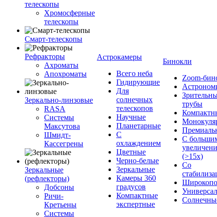
телескопы
Хромосферные
телескопы
Смарт-телескопы
Рефракторы
Астрокамеры
Бинокли
Ахроматы
Всего неба
Апохроматы
Zoom-бин
Гидирующие
Астроном
Для
Зрительн
солнечных
Зеркально-линзовые
трубы
телескопов
RASA
Компактн
Научные
Системы
Монокуля
Планетарные
Максутова
Премиаль
С
Шмидт-
С больши
охлаждением
Кассегрены
увеличен
Цветные
(>15x)
Черно-белые
Со
Зеркальные
Зеркальные
стабилиза
Камеры 360
(рефлекторы)
Широкопо
градусов
Добсоны
Универса
Компактные
Ричи-
Солнечны
экспертные
Кретьены
Системы