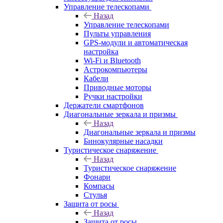
Управление телескопами
Назад
Управление телескопами
Пульты управления
GPS-модули и автоматическая
настройка
Wi-Fi и Bluetooth
Астрокомпьютеры
Кабели
Приводные моторы
Ручки настройки
Держатели смартфонов
Диагональные зеркала и призмы
Назад
Диагональные зеркала и призмы
Бинокулярные насадки
Туристическое снаряжение
Назад
Туристическое снаряжение
Фонари
Компасы
Стулья
Защита от росы
Назад
Защита от росы