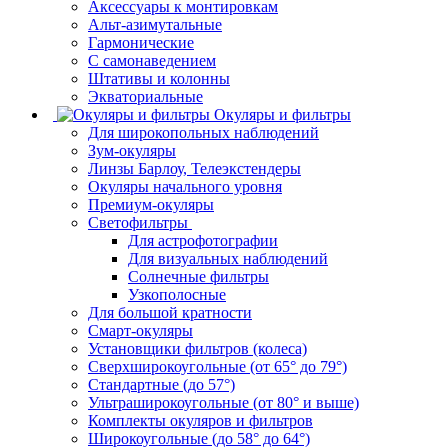
Аксессуары к монтировкам
Альт-азимутальные
Гармонические
С самонаведением
Штативы и колонны
Экваториальные
Окуляры и фильтры
Для широкопольных наблюдений
Зум-окуляры
Линзы Барлоу, Телеэкстендеры
Окуляры начального уровня
Премиум-окуляры
Светофильтры
Для астрофотографии
Для визуальных наблюдений
Солнечные фильтры
Узкополосные
Для большой кратности
Смарт-окуляры
Установщики фильтров (колеса)
Сверхширокоугольные (от 65° до 79°)
Стандартные (до 57°)
Ультраширокоугольные (от 80° и выше)
Комплекты окуляров и фильтров
Широкоугольные (до 58° до 64°)