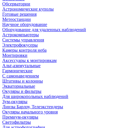
Обсерватории
Астрономические куполы
Готовые решения
Метеостанции
Научное оборудование
Оборудование для удаленных наблюдений
Астрокомпьютеры
Системы управления
Электрофокусеры
Камеры контроля неба
Монтировки
Аксессуары к монтировкам
Альт-азимутальные
Гармонические
С самонаведением
Штативы и колонны
Экваториальные
Окуляры и фильтры
Для широкопольных наблюдений
Зум-окуляры
Линзы Барлоу, Телеэкстендеры
Окуляры начального уровня
Премиум-окуляры
Светофильтры
Для астрофотографии