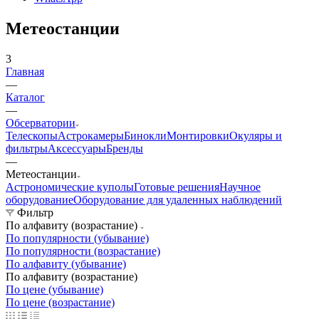
Метеостанции
3
Главная
—
Каталог
—
Обсерватории
Телескопы
Астрокамеры
Бинокли
Монтировки
Окуляры и
фильтры
Аксессуары
Бренды
—
Метеостанции
Астрономические куполы
Готовые решения
Научное
оборудование
Оборудование для удаленных наблюдений
Фильтр
По алфавиту (возрастание)
По популярности (убывание)
По популярности (возрастание)
По алфавиту (убывание)
По алфавиту (возрастание)
По цене (убывание)
По цене (возрастание)