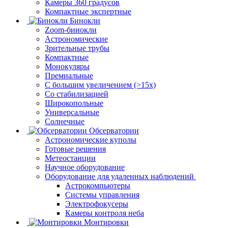
Камеры 360 градусов
Компактные экспертные
Бинокли
Zoom-бинокли
Астрономические
Зрительные трубы
Компактные
Монокуляры
Премиальные
С большим увеличением (>15x)
Со стабилизацией
Широкопольные
Универсальные
Солнечные
Обсерватории
Астрономические куполы
Готовые решения
Метеостанции
Научное оборудование
Оборудование для удаленных наблюдений
Астрокомпьютеры
Системы управления
Электрофокусеры
Камеры контроля неба
Монтировки