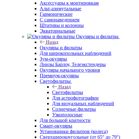
Аксессуары к монтировкам
Альт-азимутальные
Гармонические
С самонаведением
Штативы и колонны
Экваториальные
Окуляры и фильтры
Назад
Окуляры и фильтры
Для широкопольных наблюдений
Зум-окуляры
Линзы Барлоу, Телеэкстендеры
Окуляры начального уровня
Премиум-окуляры
Светофильтры
Назад
Светофильтры
Для астрофотографии
Для визуальных наблюдений
Солнечные фильтры
Узкополосные
Для большой кратности
Смарт-окуляры
Установщики фильтров (колеса)
Сверхширокоугольные (от 65° до 79°)