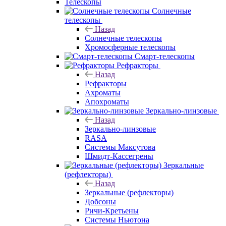
Телескопы
Солнечные
телескопы
Назад
Солнечные телескопы
Хромосферные телескопы
Смарт-телескопы
Рефракторы
Назад
Рефракторы
Ахроматы
Апохроматы
Зеркально-линзовые
Назад
Зеркально-линзовые
RASA
Системы Максутова
Шмидт-Кассегрены
Зеркальные
(рефлекторы)
Назад
Зеркальные (рефлекторы)
Добсоны
Ричи-Кретьены
Системы Ньютона