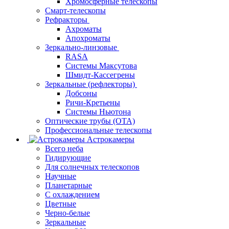
Хромосферные телескопы
Смарт-телескопы
Рефракторы
Ахроматы
Апохроматы
Зеркально-линзовые
RASA
Системы Максутова
Шмидт-Кассегрены
Зеркальные (рефлекторы)
Добсоны
Ричи-Кретьены
Системы Ньютона
Оптические трубы (OTA)
Профессиональные телескопы
Астрокамеры
Всего неба
Гидирующие
Для солнечных телескопов
Научные
Планетарные
С охлаждением
Цветные
Черно-белые
Зеркальные