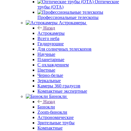
Оптические
трубы (OTA)
Профессиональные телескопы
Астрокамеры
Назад
Астрокамеры
Всего неба
Гидирующие
Для солнечных телескопов
Научные
Планетарные
С охлаждением
Цветные
Черно-белые
Зеркальные
Камеры 360 градусов
Компактные экспертные
Бинокли
Назад
Бинокли
Zoom-бинокли
Астрономические
Зрительные трубы
Компактные