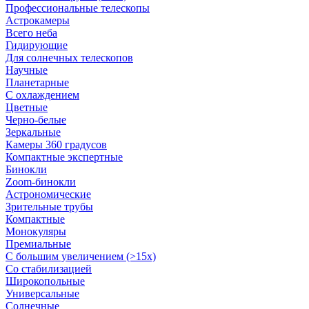
Профессиональные телескопы
Астрокамеры
Всего неба
Гидирующие
Для солнечных телескопов
Научные
Планетарные
С охлаждением
Цветные
Черно-белые
Зеркальные
Камеры 360 градусов
Компактные экспертные
Бинокли
Zoom-бинокли
Астрономические
Зрительные трубы
Компактные
Монокуляры
Премиальные
С большим увеличением (>15x)
Со стабилизацией
Широкопольные
Универсальные
Солнечные