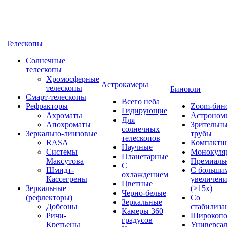
Телескопы
Солнечные
телескопы
Хромосферные
Астрокамеры
телескопы
Бинокли
Смарт-телескопы
Всего неба
Рефракторы
Zoom-бин
Гидирующие
Ахроматы
Астроном
Для
Апохроматы
Зрительн
солнечных
Зеркально-линзовые
трубы
телескопов
RASA
Компактн
Научные
Системы
Монокуля
Планетарные
Максутова
Премиаль
С
Шмидт-
С больши
охлаждением
Кассегрены
увеличен
Цветные
Зеркальные
(>15x)
Черно-белые
(рефлекторы)
Со
Зеркальные
Добсоны
стабилиза
Камеры 360
Ричи-
Широкопо
градусов
Кретьены
Универса