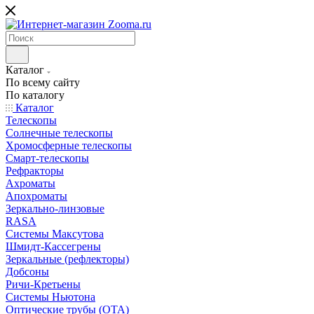
Каталог
По всему сайту
По каталогу
Каталог
Телескопы
Солнечные телескопы
Хромосферные телескопы
Смарт-телескопы
Рефракторы
Ахроматы
Апохроматы
Зеркально-линзовые
RASA
Системы Максутова
Шмидт-Кассегрены
Зеркальные (рефлекторы)
Добсоны
Ричи-Кретьены
Системы Ньютона
Оптические трубы (OTA)