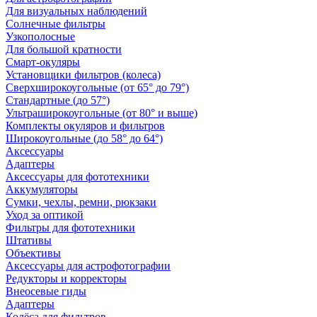
Для визуальных наблюдений
Солнечные фильтры
Узкополосные
Для большой кратности
Смарт-окуляры
Установщики фильтров (колеса)
Сверхширокоугольные (от 65° до 79°)
Стандартные (до 57°)
Ультраширокоугольные (от 80° и выше)
Комплекты окуляров и фильтров
Широкоугольные (до 58° до 64°)
Аксессуары
Адаптеры
Аксессуары для фототехники
Аккумуляторы
Сумки, чехлы, ремни, рюкзаки
Уход за оптикой
Фильтры для фототехники
Штативы
Объективы
Аксессуары для астрофотографии
Редукторы и корректоры
Внеосевые гиды
Адаптеры
Колёса для фильтров