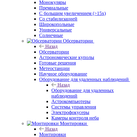
Монокуляры
Премиальные
С большим увеличением (>15x)
Со стабилизацией
Широкопольные
Универсальные
Солнечные
Обсерватории
Назад
Обсерватории
Астрономические куполы
Готовые решения
Метеостанции
Научное оборудование
Оборудование для удаленных наблюдений
Назад
Оборудование для удаленных
наблюдений
Астрокомпьютеры
Системы управления
Электрофокусеры
Камеры контроля неба
Монтировки
Назад
Монтировки