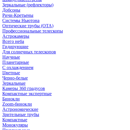
Зеркальные (рефлекторы)
Добсоны
Ричи-Кретьены
Системы Ньютона
Оптические трубы (OTA)
Профессиональные телескопы
Астрокамеры
Всего неба
Гидирующие
Для солнечных телескопов
Научные
Планетарные
С охлаждением
Цветные
Черно-белые
Зеркальные
Камеры 360 градусов
Компактные экспертные
Бинокли
Zoom-бинокли
Астрономические
Зрительные трубы
Компактные
Монокуляры