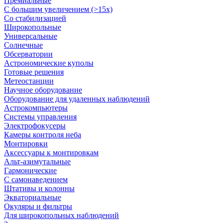
Премиальные
С большим увеличением (>15x)
Со стабилизацией
Широкопольные
Универсальные
Солнечные
Обсерватории
Астрономические куполы
Готовые решения
Метеостанции
Научное оборудование
Оборудование для удаленных наблюдений
Астрокомпьютеры
Системы управления
Электрофокусеры
Камеры контроля неба
Монтировки
Аксессуары к монтировкам
Альт-азимутальные
Гармонические
С самонаведением
Штативы и колонны
Экваториальные
Окуляры и фильтры
Для широкопольных наблюдений