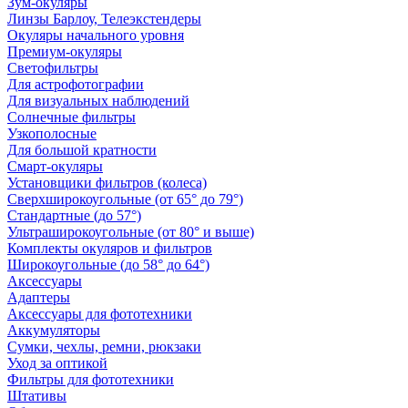
Зум-окуляры
Линзы Барлоу, Телеэкстендеры
Окуляры начального уровня
Премиум-окуляры
Светофильтры
Для астрофотографии
Для визуальных наблюдений
Солнечные фильтры
Узкополосные
Для большой кратности
Смарт-окуляры
Установщики фильтров (колеса)
Сверхширокоугольные (от 65° до 79°)
Стандартные (до 57°)
Ультраширокоугольные (от 80° и выше)
Комплекты окуляров и фильтров
Широкоугольные (до 58° до 64°)
Аксессуары
Адаптеры
Аксессуары для фототехники
Аккумуляторы
Сумки, чехлы, ремни, рюкзаки
Уход за оптикой
Фильтры для фототехники
Штативы