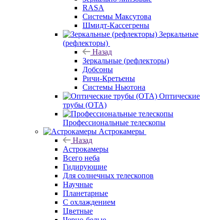
RASA
Системы Максутова
Шмидт-Кассегрены
Зеркальные
(рефлекторы)
Назад
Зеркальные (рефлекторы)
Добсоны
Ричи-Кретьены
Системы Ньютона
Оптические
трубы (OTA)
Профессиональные телескопы
Астрокамеры
Назад
Астрокамеры
Всего неба
Гидирующие
Для солнечных телескопов
Научные
Планетарные
С охлаждением
Цветные
Черно-белые