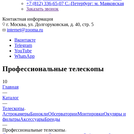
+7 (812) 336-65-07
С.-Петербург: м. Маяковская
Заказать звонок
Контактная информация
г. Москва, ул. Долгоруковская, д. 40, стр. 5
internet@zooma.ru
Вконтакте
Telegram
YouTube
WhatsApp
Профессиональные телескопы
10
Главная
—
Каталог
—
Телескопы
Астрокамеры
Бинокли
Обсерватории
Монтировки
Окуляры и
фильтры
Аксессуары
Бренды
—
Профессиональные телескопы