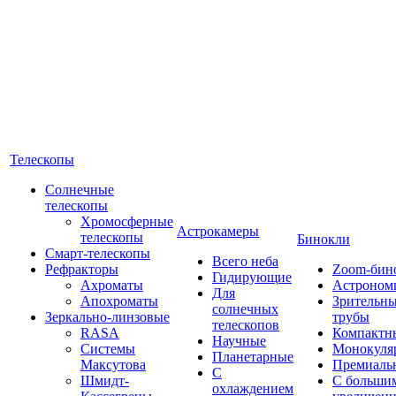
Телескопы
Солнечные
телескопы
Хромосферные
Астрокамеры
телескопы
Бинокли
Смарт-телескопы
Всего неба
Рефракторы
Zoom-бин
Гидирующие
Ахроматы
Астроном
Для
Апохроматы
Зрительн
солнечных
Зеркально-линзовые
трубы
телескопов
RASA
Компактн
Научные
Системы
Монокуля
Планетарные
Максутова
Премиаль
С
Шмидт-
С больши
охлаждением