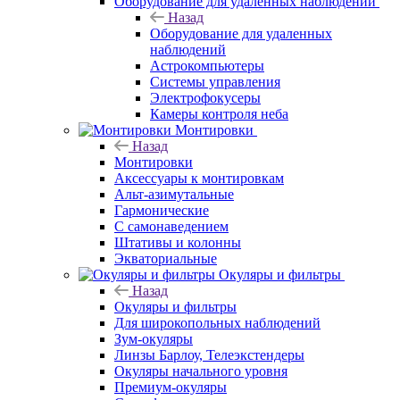
Оборудование для удаленных наблюдений
Назад
Оборудование для удаленных
наблюдений
Астрокомпьютеры
Системы управления
Электрофокусеры
Камеры контроля неба
Монтировки
Назад
Монтировки
Аксессуары к монтировкам
Альт-азимутальные
Гармонические
С самонаведением
Штативы и колонны
Экваториальные
Окуляры и фильтры
Назад
Окуляры и фильтры
Для широкопольных наблюдений
Зум-окуляры
Линзы Барлоу, Телеэкстендеры
Окуляры начального уровня
Премиум-окуляры