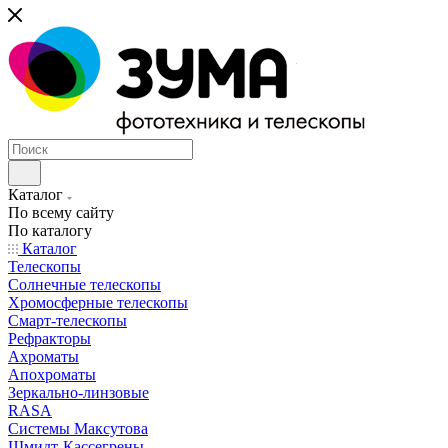
Каталог
По всему сайту
По каталогу
Каталог
Телескопы
Солнечные телескопы
Хромосферные телескопы
Смарт-телескопы
Рефракторы
Ахроматы
Апохроматы
Зеркально-линзовые
RASA
Системы Максутова
Шмидт-Кассегрены