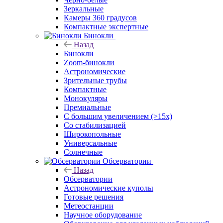
Зеркальные
Камеры 360 градусов
Компактные экспертные
Бинокли
Назад
Бинокли
Zoom-бинокли
Астрономические
Зрительные трубы
Компактные
Монокуляры
Премиальные
С большим увеличением (>15x)
Со стабилизацией
Широкопольные
Универсальные
Солнечные
Обсерватории
Назад
Обсерватории
Астрономические куполы
Готовые решения
Метеостанции
Научное оборудование