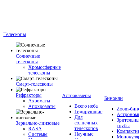
Телескопы
Солнечные
телескопы
Хромосферные
телескопы
Смарт-телескопы
Рефракторы
Астрокамеры
Бинокли
Ахроматы
Всего неба
Апохроматы
Zoom-бин
Гидирующие
Астроном
Для
Зрительн
солнечных
Зеркально-линзовые
трубы
телескопов
RASA
Компактн
Научные
Системы
Монокуля