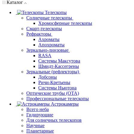
Каталог
Телескопы
Солнечные телескопы
Хромосферные телескопы
Смарт-телескопы
Рефракторы
Ахроматы
Апохроматы
Зеркально-линзовые
RASA
Системы Максутова
Шмидт-Кассегрены
Зеркальные (рефлекторы)
Добсоны
Ричи-Кретьены
Системы Ньютона
Оптические трубы (OTA)
Профессиональные телескопы
Астрокамеры
Всего неба
Гидирующие
Для солнечных телескопов
Научные
Планетарные