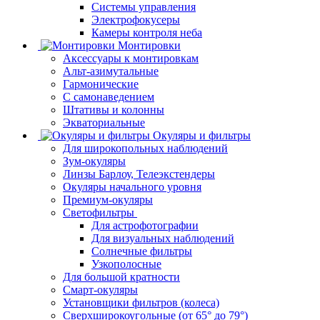
Системы управления
Электрофокусеры
Камеры контроля неба
Монтировки
Аксессуары к монтировкам
Альт-азимутальные
Гармонические
С самонаведением
Штативы и колонны
Экваториальные
Окуляры и фильтры
Для широкопольных наблюдений
Зум-окуляры
Линзы Барлоу, Телеэкстендеры
Окуляры начального уровня
Премиум-окуляры
Светофильтры
Для астрофотографии
Для визуальных наблюдений
Солнечные фильтры
Узкополосные
Для большой кратности
Смарт-окуляры
Установщики фильтров (колеса)
Сверхширокоугольные (от 65° до 79°)