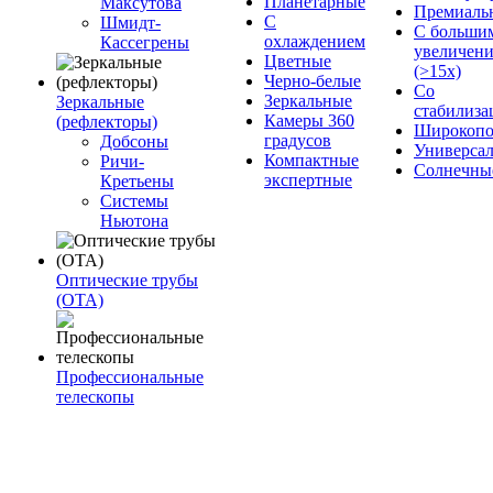
Планетарные
Максутова
Премиаль
С
Шмидт-
С больши
охлаждением
Кассегрены
увеличен
Цветные
(>15x)
Черно-белые
Со
Зеркальные
Зеркальные
стабилиза
Камеры 360
(рефлекторы)
Широкопо
градусов
Добсоны
Универса
Компактные
Ричи-
Солнечны
экспертные
Кретьены
Системы
Ньютона
Оптические трубы
(OTA)
Профессиональные
телескопы