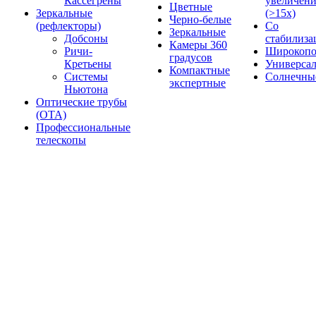
Кассегрены
увеличен
Цветные
Зеркальные
(>15x)
Черно-белые
(рефлекторы)
Со
Зеркальные
Добсоны
стабилиза
Камеры 360
Ричи-
Широкопо
градусов
Кретьены
Универса
Компактные
Системы
Солнечны
экспертные
Ньютона
Оптические трубы
(OTA)
Профессиональные
телескопы