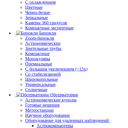
С охлаждением
Цветные
Черно-белые
Зеркальные
Камеры 360 градусов
Компактные экспертные
Бинокли
Zoom-бинокли
Астрономические
Зрительные трубы
Компактные
Монокуляры
Премиальные
С большим увеличением (>15x)
Со стабилизацией
Широкопольные
Универсальные
Солнечные
Обсерватории
Астрономические куполы
Готовые решения
Метеостанции
Научное оборудование
Оборудование для удаленных наблюдений
Астрокомпьютеры