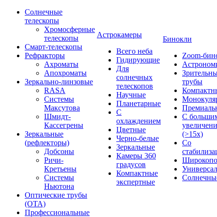
Солнечные
телескопы
Хромосферные
Астрокамеры
телескопы
Бинокли
Смарт-телескопы
Всего неба
Рефракторы
Zoom-бин
Гидирующие
Ахроматы
Астроном
Для
Апохроматы
Зрительн
солнечных
Зеркально-линзовые
трубы
телескопов
RASA
Компактн
Научные
Системы
Монокуля
Планетарные
Максутова
Премиаль
С
Шмидт-
С больши
охлаждением
Кассегрены
увеличен
Цветные
Зеркальные
(>15x)
Черно-белые
(рефлекторы)
Со
Зеркальные
Добсоны
стабилиза
Камеры 360
Ричи-
Широкопо
градусов
Кретьены
Универса
Компактные
Системы
Солнечны
экспертные
Ньютона
Оптические трубы
(OTA)
Профессиональные