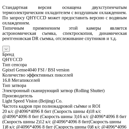
Стандартная версия оснащена двухступенчатым
термоэлектрическим охладителем с воздушным охлаждением.
По запросу QHYCCD может предоставить версию с водяным
охлаждением.
Типичным применением этой камеры является
астрономическая съемка, спектроскопия, динамическая
рентгеновская DR съемка, отслеживание спутников и т.д.
Бренд
QHYCCD
Тип сенсора
Gpixel Gense4040 FSI / BSI version
Количество эффективных пикселей
16.8 Мегапикселей
Тип затвора
Электронный сканирующий затвор (Rolling Shutter)
Производитель
Light Speed Vision (Beijing) Co.
Частота кадров при полнокадровой съёмке и ROI
20 к/с @4096*4096 8 бит (Скорость шины 4)18 к/с
@4096*4096 8 бит (Скорость шины 3)16 к/с @4096*4096 8 бит
(Скорость шины 2)12 к/с @4096*4096 8 бит(Скорость шины
1)8 к/с @4096*4096 8 бит (Скорость шины 0)8 к/с @4096*4096