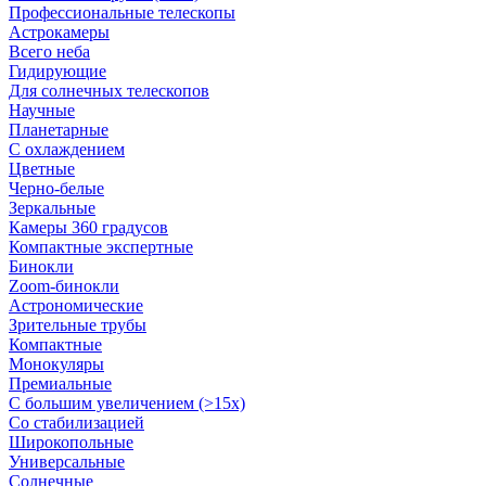
Профессиональные телескопы
Астрокамеры
Всего неба
Гидирующие
Для солнечных телескопов
Научные
Планетарные
С охлаждением
Цветные
Черно-белые
Зеркальные
Камеры 360 градусов
Компактные экспертные
Бинокли
Zoom-бинокли
Астрономические
Зрительные трубы
Компактные
Монокуляры
Премиальные
С большим увеличением (>15x)
Со стабилизацией
Широкопольные
Универсальные
Солнечные