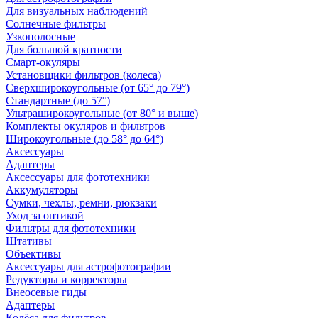
Для визуальных наблюдений
Солнечные фильтры
Узкополосные
Для большой кратности
Смарт-окуляры
Установщики фильтров (колеса)
Сверхширокоугольные (от 65° до 79°)
Стандартные (до 57°)
Ультраширокоугольные (от 80° и выше)
Комплекты окуляров и фильтров
Широкоугольные (до 58° до 64°)
Аксессуары
Адаптеры
Аксессуары для фототехники
Аккумуляторы
Сумки, чехлы, ремни, рюкзаки
Уход за оптикой
Фильтры для фототехники
Штативы
Объективы
Аксессуары для астрофотографии
Редукторы и корректоры
Внеосевые гиды
Адаптеры
Колёса для фильтров