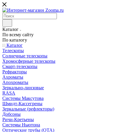
Каталог
По всему сайту
По каталогу
Каталог
Телескопы
Солнечные телескопы
Хромосферные телескопы
Смарт-телескопы
Рефракторы
Ахроматы
Апохроматы
Зеркально-линзовые
RASA
Системы Максутова
Шмидт-Кассегрены
Зеркальные (рефлекторы)
Добсоны
Ричи-Кретьены
Системы Ньютона
Оптические трубы (OTA)