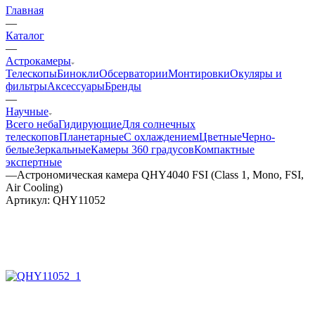
Главная
—
Каталог
—
Астрокамеры
Телескопы
Бинокли
Обсерватории
Монтировки
Окуляры и
фильтры
Аксессуары
Бренды
—
Научные
Всего неба
Гидирующие
Для солнечных
телескопов
Планетарные
С охлаждением
Цветные
Черно-
белые
Зеркальные
Камеры 360 градусов
Компактные
экспертные
—
Астрономическая камера QHY4040 FSI (Class 1, Mono, FSI,
Air Cooling)
Артикул:
QHY11052