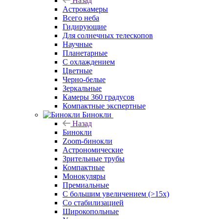
Назад
Астрокамеры
Всего неба
Гидирующие
Для солнечных телескопов
Научные
Планетарные
С охлаждением
Цветные
Черно-белые
Зеркальные
Камеры 360 градусов
Компактные экспертные
Бинокли
Назад
Бинокли
Zoom-бинокли
Астрономические
Зрительные трубы
Компактные
Монокуляры
Премиальные
С большим увеличением (>15x)
Со стабилизацией
Широкопольные