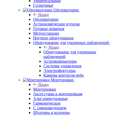
Универсальные
Солнечные
Обсерватории
Назад
Обсерватории
Астрономические куполы
Готовые решения
Метеостанции
Научное оборудование
Оборудование для удаленных наблюдений
Назад
Оборудование для удаленных
наблюдений
Астрокомпьютеры
Системы управления
Электрофокусеры
Камеры контроля неба
Монтировки
Назад
Монтировки
Аксессуары к монтировкам
Альт-азимутальные
Гармонические
С самонаведением
Штативы и колонны