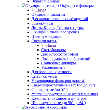
Экваториальные
Окуляры и фильтры
Назад
Окуляры и фильтры
Для широкопольных наблюдений
Зум-окуляры
Линзы Барлоу, Телеэкстендеры
Окуляры начального уровня
Премиум-окуляры
Светофильтры
Назад
Светофильтры
Для астрофотографии
Для визуальных наблюдений
Солнечные фильтры
Узкополосные
Для большой кратности
Смарт-окуляры
Установщики фильтров (колеса)
Сверхширокоугольные (от 65° до 79°)
Стандартные (до 57°)
Ультраширокоугольные (от 80° и выше)
Комплекты окуляров и фильтров
Широкоугольные (до 58° до 64°)
Аксессуары