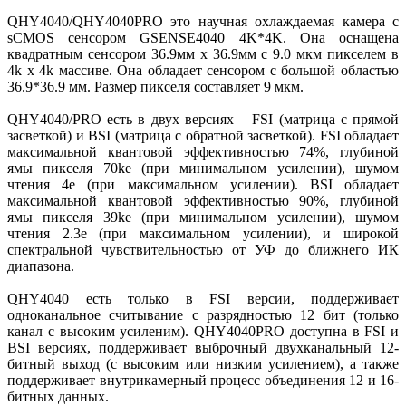
QHY4040/QHY4040PRO это научная охлаждаемая камера с
sCMOS сенсором GSENSE4040 4K*4K. Она оснащена
квадратным сенсором 36.9мм x 36.9мм с 9.0 мкм пикселем в
4k x 4k массиве. Она обладает сенсором с большой областью
36.9*36.9 мм. Размер пикселя составляет 9 мкм.
QHY4040/PRO есть в двух версиях – FSI (матрица с прямой
засветкой) и BSI (матрица с обратной засветкой). FSI обладает
максимальной квантовой эффективностью 74%, глубиной
ямы пикселя 70ke (при минимальном усилении), шумом
чтения 4e (при максимальном усилении). BSI обладает
максимальной квантовой эффективностью 90%, глубиной
ямы пикселя 39ke (при минимальном усилении), шумом
чтения 2.3e (при максимальном усилении), и широкой
спектральной чувствительностью от УФ до ближнего ИК
диапазона.
QHY4040 есть только в FSI версии, поддерживает
одноканальное считывание с разрядностью 12 бит (только
канал с высоким усиленим). QHY4040PRO доступна в FSI и
BSI версиях, поддерживает выброчный двухканальный 12-
битный выход (с высоким или низким усилением), а также
поддерживает внутрикамерный процесс объединения 12 и 16-
битных данных.