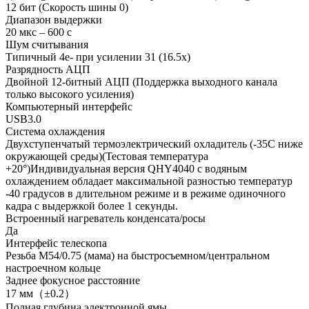
12 бит (Скорость шины 0)
Диапазон выдержки
20 мкс – 600 с
Шум считывания
Типичный 4e- при усилении 31 (16.5x)
Разрядность АЦП
Двойной 12-битный АЦП (Поддержка выходного канала
только высокого усиления)
Компьютерный интерфейс
USB3.0
Система охлаждения
Двухступенчатый термоэлектрический охладитель (-35C ниже
окружающей среды)(Тестовая температура
+20°)Индивидуальная версия QHY4040 с водяным
охлаждением обладает максимальной разностью температур
-40 градусов в длительном режиме и в режиме одиночного
кадра с выдержкой более 1 секунды.
Встроенный нагреватель конденсата/росы
Да
Интерфейс телескопа
Резьба M54/0.75 (мама) на быстросъемном/центральном
настроечном кольце
Заднее фокусное расстояние
17 мм（±0.2）
Полная глубина электронной ямы