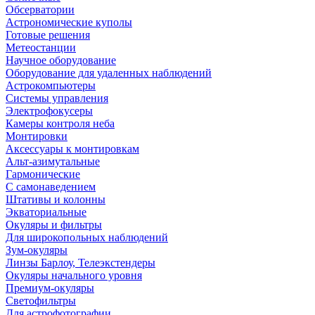
Обсерватории
Астрономические куполы
Готовые решения
Метеостанции
Научное оборудование
Оборудование для удаленных наблюдений
Астрокомпьютеры
Системы управления
Электрофокусеры
Камеры контроля неба
Монтировки
Аксессуары к монтировкам
Альт-азимутальные
Гармонические
С самонаведением
Штативы и колонны
Экваториальные
Окуляры и фильтры
Для широкопольных наблюдений
Зум-окуляры
Линзы Барлоу, Телеэкстендеры
Окуляры начального уровня
Премиум-окуляры
Светофильтры
Для астрофотографии