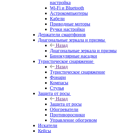
настройка
Wi-Fi и Bluetooth
Астрокомпьютеры
Кабели
Приводные моторы
Ручки настройки
Держатели смартфонов
Диагональные зеркала и призмы
Назад
Диагональные зеркала и призмы
Бинокулярные насадки
Туристическое снаряжение
Назад
Туристическое снаряжение
Фонари
Компасы
Стулья
Защита от росы
Назад
Защита от росы
Обогреватели
Противоросники
Управление обогревом
Искатели
Кейсы