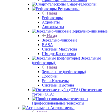
Смарт-телескопы
Рефракторы
Назад
Рефракторы
Ахроматы
Апохроматы
Зеркально-линзовые
Назад
Зеркально-линзовые
RASA
Системы Максутова
Шмидт-Кассегрены
Зеркальные
(рефлекторы)
Назад
Зеркальные (рефлекторы)
Добсоны
Ричи-Кретьены
Системы Ньютона
Оптические
трубы (OTA)
Профессиональные телескопы
Астрокамеры