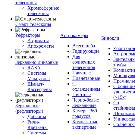
телескопы
Хромосферные
телескопы
Смарт-телескопы
Рефракторы
Астрокамеры
Бинокли
Ахроматы
Всего неба
Апохроматы
Zoom-бин
Гидирующие
Астроном
Для
Зрительн
солнечных
Зеркально-линзовые
трубы
телескопов
RASA
Компактн
Научные
Системы
Монокуля
Планетарные
Максутова
Премиаль
С
Шмидт-
С больши
охлаждением
Кассегрены
увеличен
Цветные
(>15x)
Черно-белые
Со
Зеркальные
Зеркальные
стабилиза
Камеры 360
(рефлекторы)
Широкопо
градусов
Добсоны
Универса
Компактные
Ричи-
Солнечны
экспертные
Кретьены
Системы