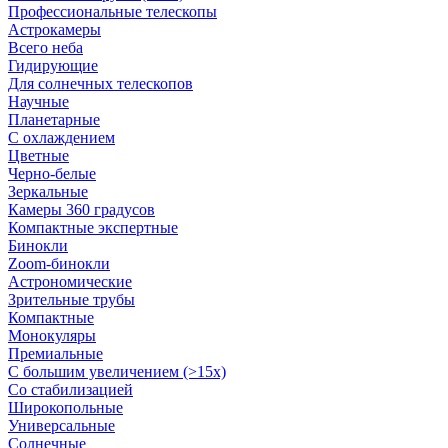
Профессиональные телескопы
Астрокамеры
Всего неба
Гидирующие
Для солнечных телескопов
Научные
Планетарные
С охлаждением
Цветные
Черно-белые
Зеркальные
Камеры 360 градусов
Компактные экспертные
Бинокли
Zoom-бинокли
Астрономические
Зрительные трубы
Компактные
Монокуляры
Премиальные
С большим увеличением (>15x)
Со стабилизацией
Широкопольные
Универсальные
Солнечные