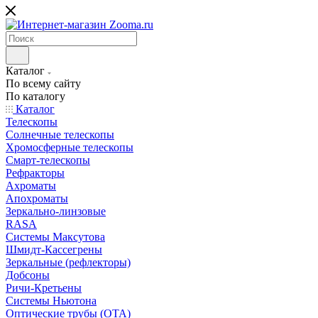
Каталог
По всему сайту
По каталогу
Каталог
Телескопы
Солнечные телескопы
Хромосферные телескопы
Смарт-телескопы
Рефракторы
Ахроматы
Апохроматы
Зеркально-линзовые
RASA
Системы Максутова
Шмидт-Кассегрены
Зеркальные (рефлекторы)
Добсоны
Ричи-Кретьены
Системы Ньютона
Оптические трубы (OTA)