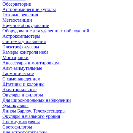
Обсерватории
Астрономические куполы
Готовые решения
Метеостанции
Научное оборудование
Оборудование для удаленных наблюдений
Астрокомпьютеры
Системы управления
Электрофокусеры
Камеры контроля неба
Монтировки
Аксессуары к монтировкам
Альт-азимутальные
Гармонические
С самонаведением
Штативы и колонны
Экваториальные
Окуляры и фильтры
Для широкопольных наблюдений
Зум-окуляры
Линзы Барлоу, Телеэкстендеры
Окуляры начального уровня
Премиум-окуляры
Светофильтры
Для астрофотографии