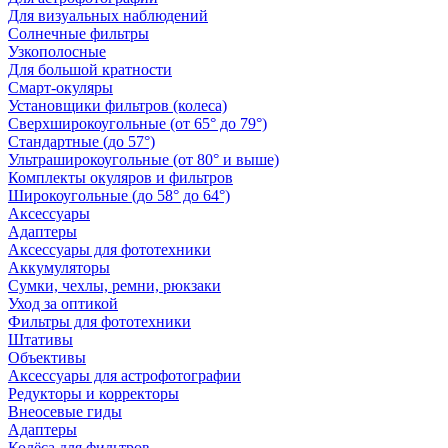
Для визуальных наблюдений
Солнечные фильтры
Узкополосные
Для большой кратности
Смарт-окуляры
Установщики фильтров (колеса)
Сверхширокоугольные (от 65° до 79°)
Стандартные (до 57°)
Ультраширокоугольные (от 80° и выше)
Комплекты окуляров и фильтров
Широкоугольные (до 58° до 64°)
Аксессуары
Адаптеры
Аксессуары для фототехники
Аккумуляторы
Сумки, чехлы, ремни, рюкзаки
Уход за оптикой
Фильтры для фототехники
Штативы
Объективы
Аксессуары для астрофотографии
Редукторы и корректоры
Внеосевые гиды
Адаптеры
Колёса для фильтров