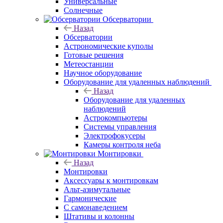
Универсальные
Солнечные
Обсерватории
Назад
Обсерватории
Астрономические куполы
Готовые решения
Метеостанции
Научное оборудование
Оборудование для удаленных наблюдений
Назад
Оборудование для удаленных
наблюдений
Астрокомпьютеры
Системы управления
Электрофокусеры
Камеры контроля неба
Монтировки
Назад
Монтировки
Аксессуары к монтировкам
Альт-азимутальные
Гармонические
С самонаведением
Штативы и колонны