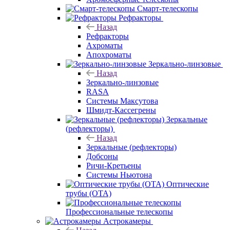
Смарт-телескопы
Рефракторы
Назад
Рефракторы
Ахроматы
Апохроматы
Зеркально-линзовые
Назад
Зеркально-линзовые
RASA
Системы Максутова
Шмидт-Кассегрены
Зеркальные
(рефлекторы)
Назад
Зеркальные (рефлекторы)
Добсоны
Ричи-Кретьены
Системы Ньютона
Оптические
трубы (OTA)
Профессиональные телескопы
Астрокамеры