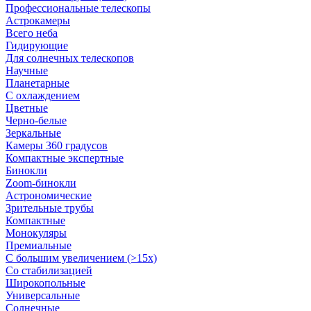
Профессиональные телескопы
Астрокамеры
Всего неба
Гидирующие
Для солнечных телескопов
Научные
Планетарные
С охлаждением
Цветные
Черно-белые
Зеркальные
Камеры 360 градусов
Компактные экспертные
Бинокли
Zoom-бинокли
Астрономические
Зрительные трубы
Компактные
Монокуляры
Премиальные
С большим увеличением (>15x)
Со стабилизацией
Широкопольные
Универсальные
Солнечные