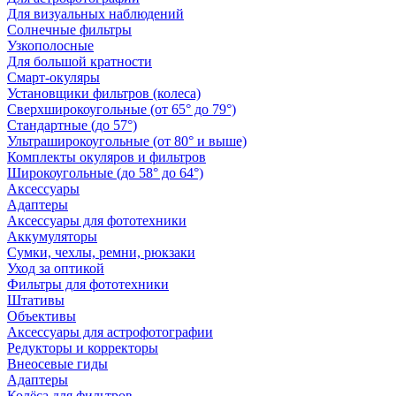
Для визуальных наблюдений
Солнечные фильтры
Узкополосные
Для большой кратности
Смарт-окуляры
Установщики фильтров (колеса)
Сверхширокоугольные (от 65° до 79°)
Стандартные (до 57°)
Ультраширокоугольные (от 80° и выше)
Комплекты окуляров и фильтров
Широкоугольные (до 58° до 64°)
Аксессуары
Адаптеры
Аксессуары для фототехники
Аккумуляторы
Сумки, чехлы, ремни, рюкзаки
Уход за оптикой
Фильтры для фототехники
Штативы
Объективы
Аксессуары для астрофотографии
Редукторы и корректоры
Внеосевые гиды
Адаптеры
Колёса для фильтров