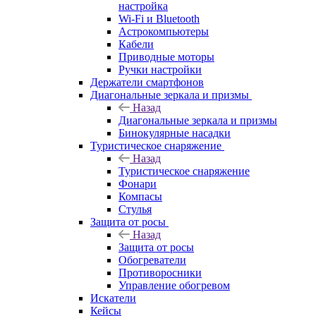
настройка
Wi-Fi и Bluetooth
Астрокомпьютеры
Кабели
Приводные моторы
Ручки настройки
Держатели смартфонов
Диагональные зеркала и призмы
Назад
Диагональные зеркала и призмы
Бинокулярные насадки
Туристическое снаряжение
Назад
Туристическое снаряжение
Фонари
Компасы
Стулья
Защита от росы
Назад
Защита от росы
Обогреватели
Противоросники
Управление обогревом
Искатели
Кейсы