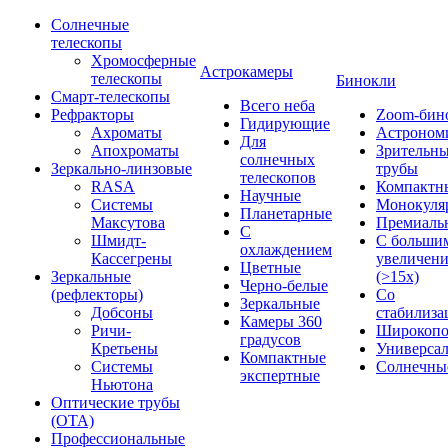
Солнечные
телескопы
Хромосферные
Астрокамеры
телескопы
Бинокли
Смарт-телескопы
Всего неба
Рефракторы
Zoom-бин
Гидирующие
Ахроматы
Астроном
Для
Апохроматы
Зрительн
солнечных
Зеркально-линзовые
трубы
телескопов
RASA
Компактн
Научные
Системы
Монокуля
Планетарные
Максутова
Премиаль
С
Шмидт-
С больши
охлаждением
Кассегрены
увеличен
Цветные
Зеркальные
(>15x)
Черно-белые
(рефлекторы)
Со
Зеркальные
Добсоны
стабилиза
Камеры 360
Ричи-
Широкопо
градусов
Кретьены
Универса
Компактные
Системы
Солнечны
экспертные
Ньютона
Оптические трубы
(OTA)
Профессиональные