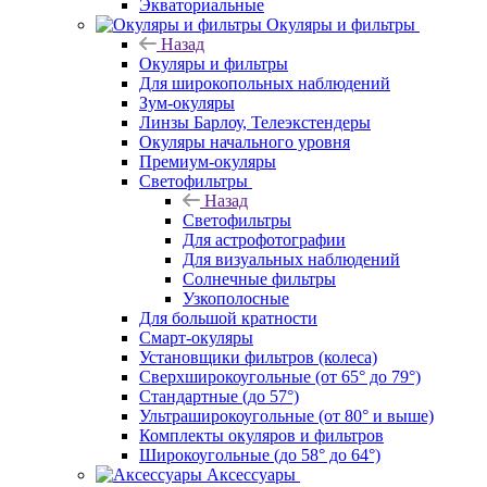
Экваториальные
Окуляры и фильтры
Назад
Окуляры и фильтры
Для широкопольных наблюдений
Зум-окуляры
Линзы Барлоу, Телеэкстендеры
Окуляры начального уровня
Премиум-окуляры
Светофильтры
Назад
Светофильтры
Для астрофотографии
Для визуальных наблюдений
Солнечные фильтры
Узкополосные
Для большой кратности
Смарт-окуляры
Установщики фильтров (колеса)
Сверхширокоугольные (от 65° до 79°)
Стандартные (до 57°)
Ультраширокоугольные (от 80° и выше)
Комплекты окуляров и фильтров
Широкоугольные (до 58° до 64°)
Аксессуары