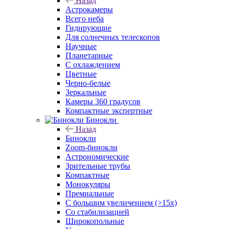
Назад
Астрокамеры
Всего неба
Гидирующие
Для солнечных телескопов
Научные
Планетарные
С охлаждением
Цветные
Черно-белые
Зеркальные
Камеры 360 градусов
Компактные экспертные
Бинокли
Назад
Бинокли
Zoom-бинокли
Астрономические
Зрительные трубы
Компактные
Монокуляры
Премиальные
С большим увеличением (>15x)
Со стабилизацией
Широкопольные