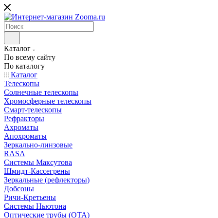
Каталог
По всему сайту
По каталогу
Каталог
Телескопы
Солнечные телескопы
Хромосферные телескопы
Смарт-телескопы
Рефракторы
Ахроматы
Апохроматы
Зеркально-линзовые
RASA
Системы Максутова
Шмидт-Кассегрены
Зеркальные (рефлекторы)
Добсоны
Ричи-Кретьены
Системы Ньютона
Оптические трубы (OTA)