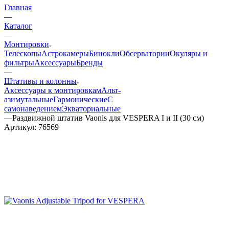
Главная
—
Каталог
—
Монтировки
Телескопы
Астрокамеры
Бинокли
Обсерватории
Окуляры и
фильтры
Аксессуары
Бренды
—
Штативы и колонны
Аксессуары к монтировкам
Альт-
азимутальные
Гармонические
С
самонаведением
Экваториальные
—
Раздвижной штатив Vaonis для VESPERA I и II (30 см)
Артикул:
76569