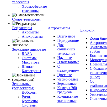
телескопы
Хромосферные
телескопы
Смарт-телескопы
Рефракторы
Астрокамеры
Бинокли
Ахроматы
Всего неба
Апохроматы
Zoom-бин
Гидирующие
Астроном
Для
Зрительн
солнечных
Зеркально-линзовые
трубы
телескопов
RASA
Компактн
Научные
Системы
Монокуля
Планетарные
Максутова
Премиаль
С
Шмидт-
С больши
охлаждением
Кассегрены
увеличен
Цветные
(>15x)
Черно-белые
Со
Зеркальные
Зеркальные
стабилиза
Камеры 360
(рефлекторы)
Широкопо
градусов
Добсоны
Универса
Компактные
Ричи-
Солнечны
экспертные
Кретьены
Системы