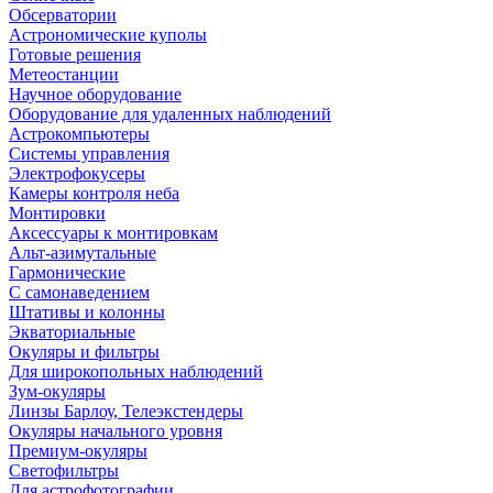
Обсерватории
Астрономические куполы
Готовые решения
Метеостанции
Научное оборудование
Оборудование для удаленных наблюдений
Астрокомпьютеры
Системы управления
Электрофокусеры
Камеры контроля неба
Монтировки
Аксессуары к монтировкам
Альт-азимутальные
Гармонические
С самонаведением
Штативы и колонны
Экваториальные
Окуляры и фильтры
Для широкопольных наблюдений
Зум-окуляры
Линзы Барлоу, Телеэкстендеры
Окуляры начального уровня
Премиум-окуляры
Светофильтры
Для астрофотографии