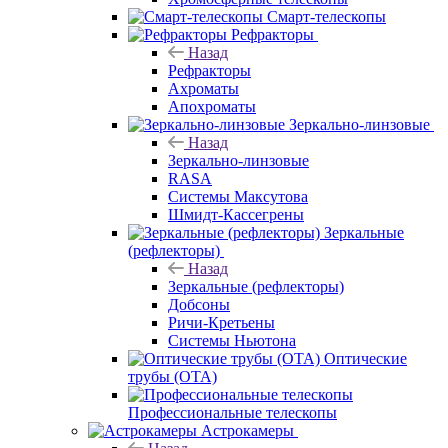
Смарт-телескопы
Рефракторы
Назад
Рефракторы
Ахроматы
Апохроматы
Зеркально-линзовые
Назад
Зеркально-линзовые
RASA
Системы Максутова
Шмидт-Кассегрены
Зеркальные
(рефлекторы)
Назад
Зеркальные (рефлекторы)
Добсоны
Ричи-Кретьены
Системы Ньютона
Оптические
трубы (OTA)
Профессиональные телескопы
Астрокамеры