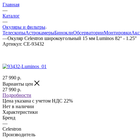
Главная
—
Каталог
—
Окуляры и фильтры
Телескопы
Астрокамеры
Бинокли
Обсерватории
Монтировки
Акс
—
Окуляр Celestron широкоугольный 15 мм Luminos 82° - 1.25"
Артикул:
CE-93432
27 990
р.
Варианты цен
27 990
р.
Подробности
Цена указана с учетом НДС 22%
Нет в наличии
Характеристики
Бренд
—
Celestron
Производитель