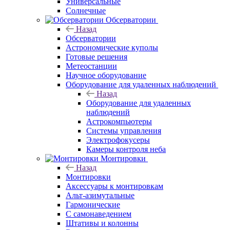
Универсальные
Солнечные
Обсерватории
Назад
Обсерватории
Астрономические куполы
Готовые решения
Метеостанции
Научное оборудование
Оборудование для удаленных наблюдений
Назад
Оборудование для удаленных
наблюдений
Астрокомпьютеры
Системы управления
Электрофокусеры
Камеры контроля неба
Монтировки
Назад
Монтировки
Аксессуары к монтировкам
Альт-азимутальные
Гармонические
С самонаведением
Штативы и колонны