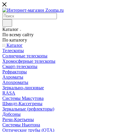
Каталог
По всему сайту
По каталогу
Каталог
Телескопы
Солнечные телескопы
Хромосферные телескопы
Смарт-телескопы
Рефракторы
Ахроматы
Апохроматы
Зеркально-линзовые
RASA
Системы Максутова
Шмидт-Кассегрены
Зеркальные (рефлекторы)
Добсоны
Ричи-Кретьены
Системы Ньютона
Оптические трубы (OTA)