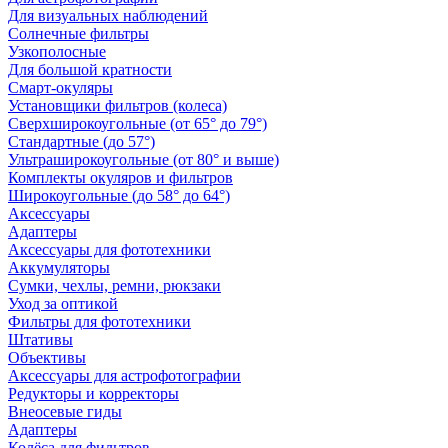
Для визуальных наблюдений
Солнечные фильтры
Узкополосные
Для большой кратности
Смарт-окуляры
Установщики фильтров (колеса)
Сверхширокоугольные (от 65° до 79°)
Стандартные (до 57°)
Ультраширокоугольные (от 80° и выше)
Комплекты окуляров и фильтров
Широкоугольные (до 58° до 64°)
Аксессуары
Адаптеры
Аксессуары для фототехники
Аккумуляторы
Сумки, чехлы, ремни, рюкзаки
Уход за оптикой
Фильтры для фототехники
Штативы
Объективы
Аксессуары для астрофотографии
Редукторы и корректоры
Внеосевые гиды
Адаптеры
Колёса для фильтров