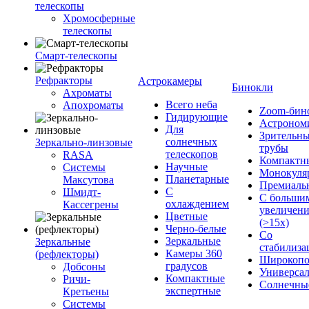
телескопы
Хромосферные
телескопы
Смарт-телескопы
Рефракторы
Астрокамеры
Бинокли
Ахроматы
Всего неба
Апохроматы
Zoom-бин
Гидирующие
Астроном
Для
Зрительн
солнечных
Зеркально-линзовые
трубы
телескопов
RASA
Компактн
Научные
Системы
Монокуля
Планетарные
Максутова
Премиаль
С
Шмидт-
С больши
охлаждением
Кассегрены
увеличен
Цветные
(>15x)
Черно-белые
Со
Зеркальные
Зеркальные
стабилиза
Камеры 360
(рефлекторы)
Широкопо
градусов
Добсоны
Универса
Компактные
Ричи-
Солнечны
экспертные
Кретьены
Системы