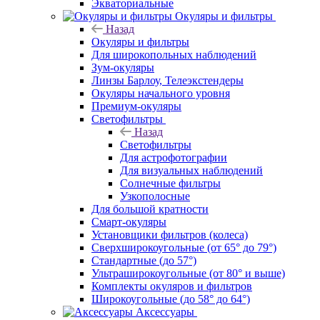
Экваториальные
Окуляры и фильтры
Назад
Окуляры и фильтры
Для широкопольных наблюдений
Зум-окуляры
Линзы Барлоу, Телеэкстендеры
Окуляры начального уровня
Премиум-окуляры
Светофильтры
Назад
Светофильтры
Для астрофотографии
Для визуальных наблюдений
Солнечные фильтры
Узкополосные
Для большой кратности
Смарт-окуляры
Установщики фильтров (колеса)
Сверхширокоугольные (от 65° до 79°)
Стандартные (до 57°)
Ультраширокоугольные (от 80° и выше)
Комплекты окуляров и фильтров
Широкоугольные (до 58° до 64°)
Аксессуары