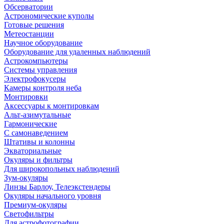
Обсерватории
Астрономические куполы
Готовые решения
Метеостанции
Научное оборудование
Оборудование для удаленных наблюдений
Астрокомпьютеры
Системы управления
Электрофокусеры
Камеры контроля неба
Монтировки
Аксессуары к монтировкам
Альт-азимутальные
Гармонические
С самонаведением
Штативы и колонны
Экваториальные
Окуляры и фильтры
Для широкопольных наблюдений
Зум-окуляры
Линзы Барлоу, Телеэкстендеры
Окуляры начального уровня
Премиум-окуляры
Светофильтры
Для астрофотографии