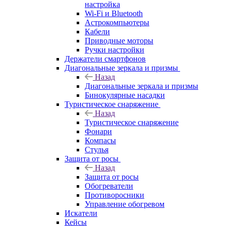
настройка
Wi-Fi и Bluetooth
Астрокомпьютеры
Кабели
Приводные моторы
Ручки настройки
Держатели смартфонов
Диагональные зеркала и призмы
Назад
Диагональные зеркала и призмы
Бинокулярные насадки
Туристическое снаряжение
Назад
Туристическое снаряжение
Фонари
Компасы
Стулья
Защита от росы
Назад
Защита от росы
Обогреватели
Противоросники
Управление обогревом
Искатели
Кейсы