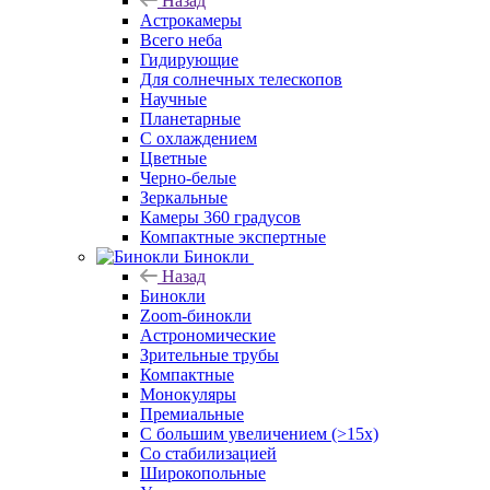
Назад
Астрокамеры
Всего неба
Гидирующие
Для солнечных телескопов
Научные
Планетарные
С охлаждением
Цветные
Черно-белые
Зеркальные
Камеры 360 градусов
Компактные экспертные
Бинокли
Назад
Бинокли
Zoom-бинокли
Астрономические
Зрительные трубы
Компактные
Монокуляры
Премиальные
С большим увеличением (>15x)
Со стабилизацией
Широкопольные