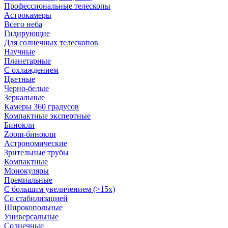
Профессиональные телескопы
Астрокамеры
Всего неба
Гидирующие
Для солнечных телескопов
Научные
Планетарные
С охлаждением
Цветные
Черно-белые
Зеркальные
Камеры 360 градусов
Компактные экспертные
Бинокли
Zoom-бинокли
Астрономические
Зрительные трубы
Компактные
Монокуляры
Премиальные
С большим увеличением (>15x)
Со стабилизацией
Широкопольные
Универсальные
Солнечные