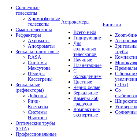
Солнечные
телескопы
Хромосферные
Астрокамеры
телескопы
Бинокли
Смарт-телескопы
Всего неба
Рефракторы
Zoom-бин
Гидирующие
Ахроматы
Астроном
Для
Апохроматы
Зрительн
солнечных
Зеркально-линзовые
трубы
телескопов
RASA
Компактн
Научные
Системы
Монокуля
Планетарные
Максутова
Премиаль
С
Шмидт-
С больши
охлаждением
Кассегрены
увеличен
Цветные
Зеркальные
(>15x)
Черно-белые
(рефлекторы)
Со
Зеркальные
Добсоны
стабилиза
Камеры 360
Ричи-
Широкопо
градусов
Кретьены
Универса
Компактные
Системы
Солнечны
экспертные
Ньютона
Оптические трубы
(OTA)
Профессиональные