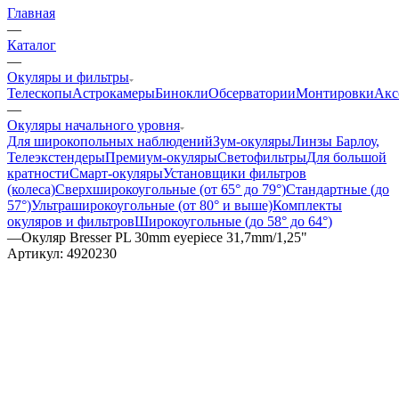
Главная
—
Каталог
—
Окуляры и фильтры
Телескопы
Астрокамеры
Бинокли
Обсерватории
Монтировки
Акс
—
Окуляры начального уровня
Для широкопольных наблюдений
Зум-окуляры
Линзы Барлоу,
Телеэкстендеры
Премиум-окуляры
Светофильтры
Для большой
кратности
Смарт-окуляры
Установщики фильтров
(колеса)
Сверхширокоугольные (от 65° до 79°)
Стандартные (до
57°)
Ультраширокоугольные (от 80° и выше)
Комплекты
окуляров и фильтров
Широкоугольные (до 58° до 64°)
—
Окуляр Bresser PL 30mm eyepiece 31,7mm/1,25"
Артикул:
4920230