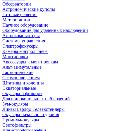
Обсерватории
Астрономические куполы
Готовые решения
Метеостанции
Научное оборудование
Оборудование для удаленных наблюдений
Астрокомпьютеры
Системы управления
Электрофокусеры
Камеры контроля неба
Монтировки
Аксессуары к монтировкам
Альт-азимутальные
Гармонические
С самонаведением
Штативы и колонны
Экваториальные
Окуляры и фильтры
Для широкопольных наблюдений
Зум-окуляры
Линзы Барлоу, Телеэкстендеры
Окуляры начального уровня
Премиум-окуляры
Светофильтры
Для астрофотографии