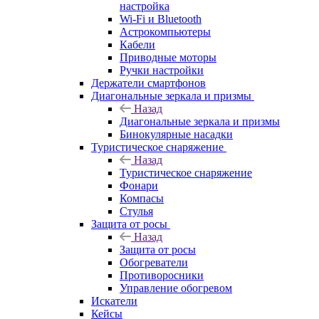
настройка
Wi-Fi и Bluetooth
Астрокомпьютеры
Кабели
Приводные моторы
Ручки настройки
Держатели смартфонов
Диагональные зеркала и призмы
Назад
Диагональные зеркала и призмы
Бинокулярные насадки
Туристическое снаряжение
Назад
Туристическое снаряжение
Фонари
Компасы
Стулья
Защита от росы
Назад
Защита от росы
Обогреватели
Противоросники
Управление обогревом
Искатели
Кейсы