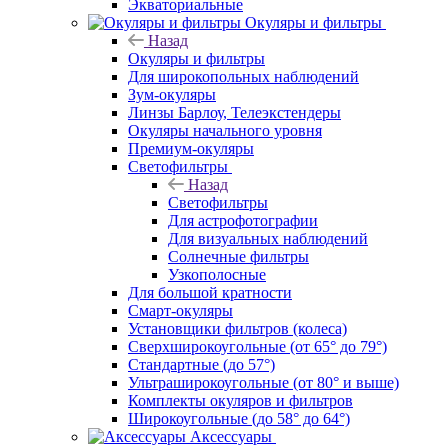
Экваториальные
Окуляры и фильтры
Назад
Окуляры и фильтры
Для широкопольных наблюдений
Зум-окуляры
Линзы Барлоу, Телеэкстендеры
Окуляры начального уровня
Премиум-окуляры
Светофильтры
Назад
Светофильтры
Для астрофотографии
Для визуальных наблюдений
Солнечные фильтры
Узкополосные
Для большой кратности
Смарт-окуляры
Установщики фильтров (колеса)
Сверхширокоугольные (от 65° до 79°)
Стандартные (до 57°)
Ультраширокоугольные (от 80° и выше)
Комплекты окуляров и фильтров
Широкоугольные (до 58° до 64°)
Аксессуары