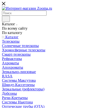
Каталог
По всему сайту
По каталогу
Каталог
Телескопы
Солнечные телескопы
Хромосферные телескопы
Смарт-телескопы
Рефракторы
Ахроматы
Апохроматы
Зеркально-линзовые
RASA
Системы Максутова
Шмидт-Кассегрены
Зеркальные (рефлекторы)
Добсоны
Ричи-Кретьены
Системы Ньютона
Оптические трубы (OTA)