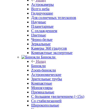
Назад
Астрокамеры
Всего неба
Гидирующие
Для солнечных телескопов
Научные
Планетарные
С охлаждением
Цветные
Черно-белые
Зеркальные
Камеры 360 градусов
Компактные экспертные
Бинокли
Назад
Бинокли
Zoom-бинокли
Астрономические
Зрительные трубы
Компактные
Монокуляры
Премиальные
С большим увеличением (>15x)
Со стабилизацией
Широкопольные