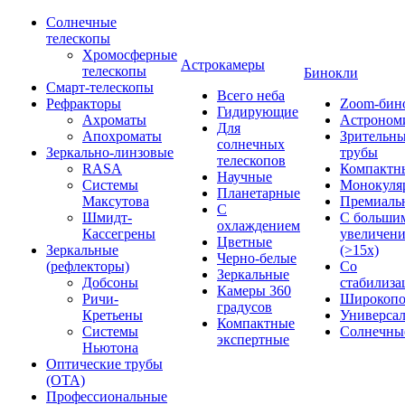
Солнечные
телескопы
Хромосферные
Астрокамеры
телескопы
Бинокли
Смарт-телескопы
Всего неба
Рефракторы
Zoom-бин
Гидирующие
Ахроматы
Астроном
Для
Апохроматы
Зрительн
солнечных
Зеркально-линзовые
трубы
телескопов
RASA
Компактн
Научные
Системы
Монокуля
Планетарные
Максутова
Премиаль
С
Шмидт-
С больши
охлаждением
Кассегрены
увеличен
Цветные
Зеркальные
(>15x)
Черно-белые
(рефлекторы)
Со
Зеркальные
Добсоны
стабилиза
Камеры 360
Ричи-
Широкопо
градусов
Кретьены
Универса
Компактные
Системы
Солнечны
экспертные
Ньютона
Оптические трубы
(OTA)
Профессиональные