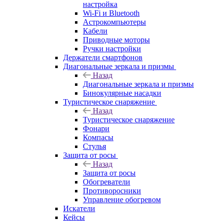
настройка
Wi-Fi и Bluetooth
Астрокомпьютеры
Кабели
Приводные моторы
Ручки настройки
Держатели смартфонов
Диагональные зеркала и призмы
Назад
Диагональные зеркала и призмы
Бинокулярные насадки
Туристическое снаряжение
Назад
Туристическое снаряжение
Фонари
Компасы
Стулья
Защита от росы
Назад
Защита от росы
Обогреватели
Противоросники
Управление обогревом
Искатели
Кейсы