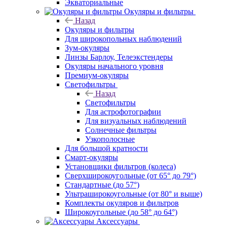
Экваториальные
Окуляры и фильтры
Назад
Окуляры и фильтры
Для широкопольных наблюдений
Зум-окуляры
Линзы Барлоу, Телеэкстендеры
Окуляры начального уровня
Премиум-окуляры
Светофильтры
Назад
Светофильтры
Для астрофотографии
Для визуальных наблюдений
Солнечные фильтры
Узкополосные
Для большой кратности
Смарт-окуляры
Установщики фильтров (колеса)
Сверхширокоугольные (от 65° до 79°)
Стандартные (до 57°)
Ультраширокоугольные (от 80° и выше)
Комплекты окуляров и фильтров
Широкоугольные (до 58° до 64°)
Аксессуары