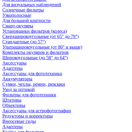
Для визуальных наблюдений
Солнечные фильтры
Узкополосные
Для большой кратности
Смарт-окуляры
Установщики фильтров (колеса)
Сверхширокоугольные (от 65° до 79°)
Стандартные (до 57°)
Ультраширокоугольные (от 80° и выше)
Комплекты окуляров и фильтров
Широкоугольные (до 58° до 64°)
Аксессуары
Адаптеры
Аксессуары для фототехники
Аккумуляторы
Сумки, чехлы, ремни, рюкзаки
Уход за оптикой
Фильтры для фототехники
Штативы
Объективы
Аксессуары для астрофотографии
Редукторы и корректоры
Внеосевые гиды
Адаптеры
Колёса для фильтров