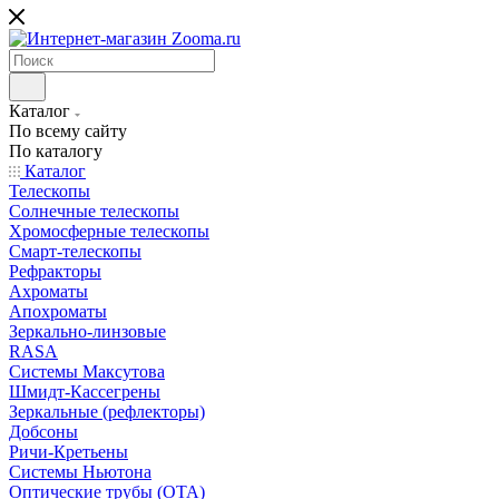
Каталог
По всему сайту
По каталогу
Каталог
Телескопы
Солнечные телескопы
Хромосферные телескопы
Смарт-телескопы
Рефракторы
Ахроматы
Апохроматы
Зеркально-линзовые
RASA
Системы Максутова
Шмидт-Кассегрены
Зеркальные (рефлекторы)
Добсоны
Ричи-Кретьены
Системы Ньютона
Оптические трубы (OTA)