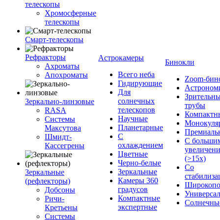
телескопы
Хромосферные
телескопы
Смарт-телескопы
Рефракторы
Астрокамеры
Бинокли
Ахроматы
Всего неба
Апохроматы
Zoom-бин
Гидирующие
Астроном
Для
Зрительн
солнечных
Зеркально-линзовые
трубы
телескопов
RASA
Компактн
Научные
Системы
Монокуля
Планетарные
Максутова
Премиаль
С
Шмидт-
С больши
охлаждением
Кассегрены
увеличен
Цветные
(>15x)
Черно-белые
Со
Зеркальные
Зеркальные
стабилиза
Камеры 360
(рефлекторы)
Широкопо
градусов
Добсоны
Универса
Компактные
Ричи-
Солнечны
экспертные
Кретьены
Системы