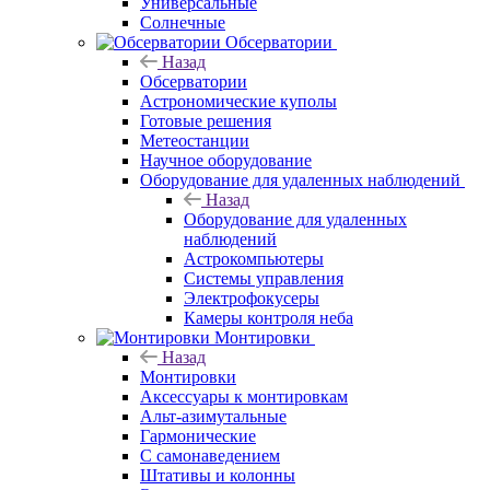
Универсальные
Солнечные
Обсерватории
Назад
Обсерватории
Астрономические куполы
Готовые решения
Метеостанции
Научное оборудование
Оборудование для удаленных наблюдений
Назад
Оборудование для удаленных
наблюдений
Астрокомпьютеры
Системы управления
Электрофокусеры
Камеры контроля неба
Монтировки
Назад
Монтировки
Аксессуары к монтировкам
Альт-азимутальные
Гармонические
С самонаведением
Штативы и колонны