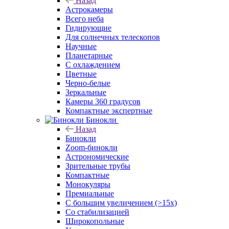
Назад
Астрокамеры
Всего неба
Гидирующие
Для солнечных телескопов
Научные
Планетарные
С охлаждением
Цветные
Черно-белые
Зеркальные
Камеры 360 градусов
Компактные экспертные
Бинокли
Назад
Бинокли
Zoom-бинокли
Астрономические
Зрительные трубы
Компактные
Монокуляры
Премиальные
С большим увеличением (>15x)
Со стабилизацией
Широкопольные