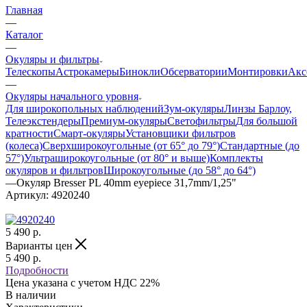
Главная
—
Каталог
—
Окуляры и фильтры
Телескопы
Астрокамеры
Бинокли
Обсерватории
Монтировки
Акс
—
Окуляры начального уровня
Для широкопольных наблюдений
Зум-окуляры
Линзы Барлоу,
Телеэкстендеры
Премиум-окуляры
Светофильтры
Для большой
кратности
Смарт-окуляры
Установщики фильтров
(колеса)
Сверхширокоугольные (от 65° до 79°)
Стандартные (до
57°)
Ультраширокоугольные (от 80° и выше)
Комплекты
окуляров и фильтров
Широкоугольные (до 58° до 64°)
—
Окуляр Bresser PL 40mm eyepiece 31,7mm/1,25"
Артикул:
4920240
5 490
р.
Варианты цен
5 490
р.
Подробности
Цена указана с учетом НДС 22%
В наличии