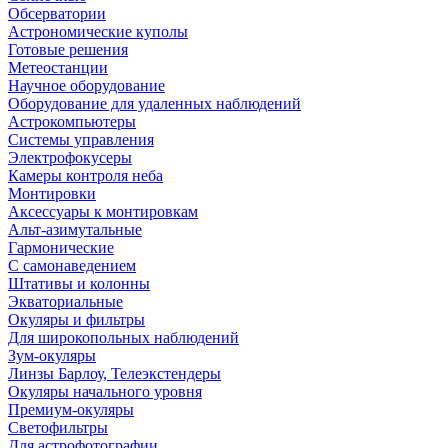
Обсерватории
Астрономические куполы
Готовые решения
Метеостанции
Научное оборудование
Оборудование для удаленных наблюдений
Астрокомпьютеры
Системы управления
Электрофокусеры
Камеры контроля неба
Монтировки
Аксессуары к монтировкам
Альт-азимутальные
Гармонические
С самонаведением
Штативы и колонны
Экваториальные
Окуляры и фильтры
Для широкопольных наблюдений
Зум-окуляры
Линзы Барлоу, Телеэкстендеры
Окуляры начального уровня
Премиум-окуляры
Светофильтры
Для астрофотографии