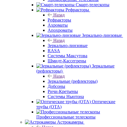
Смарт-телескопы
Рефракторы
Назад
Рефракторы
Ахроматы
Апохроматы
Зеркально-линзовые
Назад
Зеркально-линзовые
RASA
Системы Максутова
Шмидт-Кассегрены
Зеркальные
(рефлекторы)
Назад
Зеркальные (рефлекторы)
Добсоны
Ричи-Кретьены
Системы Ньютона
Оптические
трубы (OTA)
Профессиональные телескопы
Астрокамеры