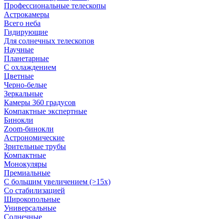
Профессиональные телескопы
Астрокамеры
Всего неба
Гидирующие
Для солнечных телескопов
Научные
Планетарные
С охлаждением
Цветные
Черно-белые
Зеркальные
Камеры 360 градусов
Компактные экспертные
Бинокли
Zoom-бинокли
Астрономические
Зрительные трубы
Компактные
Монокуляры
Премиальные
С большим увеличением (>15x)
Со стабилизацией
Широкопольные
Универсальные
Солнечные