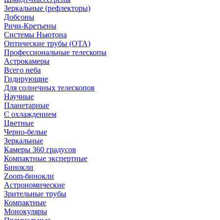
Зеркальные (рефлекторы)
Добсоны
Ричи-Кретьены
Системы Ньютона
Оптические трубы (OTA)
Профессиональные телескопы
Астрокамеры
Всего неба
Гидирующие
Для солнечных телескопов
Научные
Планетарные
С охлаждением
Цветные
Черно-белые
Зеркальные
Камеры 360 градусов
Компактные экспертные
Бинокли
Zoom-бинокли
Астрономические
Зрительные трубы
Компактные
Монокуляры