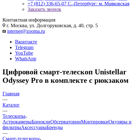
+7 (812) 336-65-07
С.-Петербург: м. Маяковская
Заказать звонок
Контактная информация
г. Москва, ул. Долгоруковская, д. 40, стр. 5
internet@zooma.ru
Вконтакте
Telegram
YouTube
WhatsApp
Цифровой смарт-телескоп Unistellar
Odyssey Pro в комплекте с рюкзаком
Главная
—
Каталог
—
Телескопы
Астрокамеры
Бинокли
Обсерватории
Монтировки
Окуляры и
фильтры
Аксессуары
Бренды
—
Смарт-телескопы