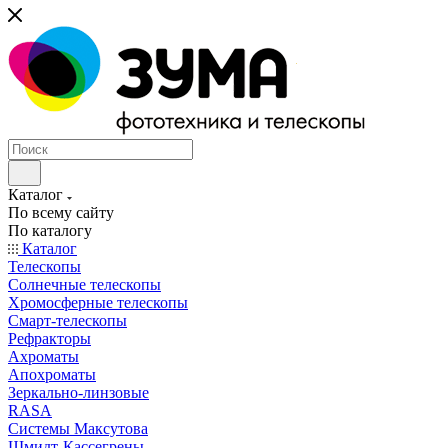
Каталог
По всему сайту
По каталогу
Каталог
Телескопы
Солнечные телескопы
Хромосферные телескопы
Смарт-телескопы
Рефракторы
Ахроматы
Апохроматы
Зеркально-линзовые
RASA
Системы Максутова
Шмидт-Кассегрены