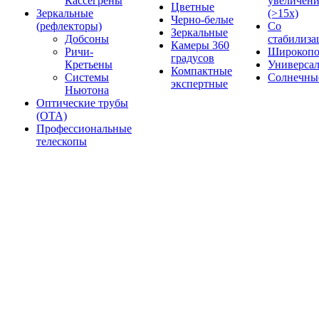
Кассегрены
увеличен
Цветные
Зеркальные
(>15x)
Черно-белые
(рефлекторы)
Со
Зеркальные
Добсоны
стабилиза
Камеры 360
Ричи-
Широкопо
градусов
Кретьены
Универса
Компактные
Системы
Солнечны
экспертные
Ньютона
Оптические трубы
(OTA)
Профессиональные
телескопы