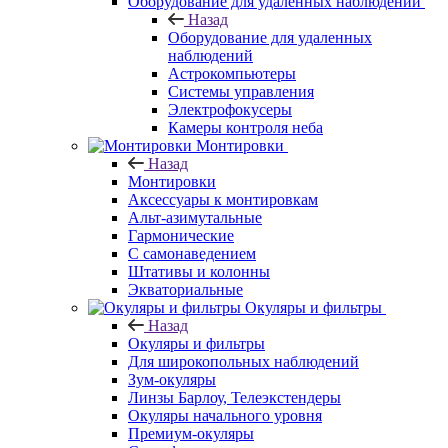
Оборудование для удаленных наблюдений
Назад
Оборудование для удаленных
наблюдений
Астрокомпьютеры
Системы управления
Электрофокусеры
Камеры контроля неба
Монтировки
Назад
Монтировки
Аксессуары к монтировкам
Альт-азимутальные
Гармонические
С самонаведением
Штативы и колонны
Экваториальные
Окуляры и фильтры
Назад
Окуляры и фильтры
Для широкопольных наблюдений
Зум-окуляры
Линзы Барлоу, Телеэкстендеры
Окуляры начального уровня
Премиум-окуляры