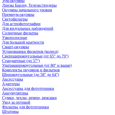
Зум-окуляры
Линзы Барлоу, Телеэкстендеры
Окуляры начального уровня
Премиум-окуляры
Светофильтры
Для астрофотографии
Для визуальных наблюдений
Солнечные фильтры
Узкополосные
Для большой кратности
Смарт-окуляры
Установщики фильтров (колеса)
Сверхширокоугольные (от 65° до 79°)
Стандартные (до 57°)
Ультраширокоугольные (от 80° и выше)
Комплекты окуляров и фильтров
Широкоугольные (до 58° до 64°)
Аксессуары
Адаптеры
Аксессуары для фототехники
Аккумуляторы
Сумки, чехлы, ремни, рюкзаки
Уход за оптикой
Фильтры для фототехники
Штативы