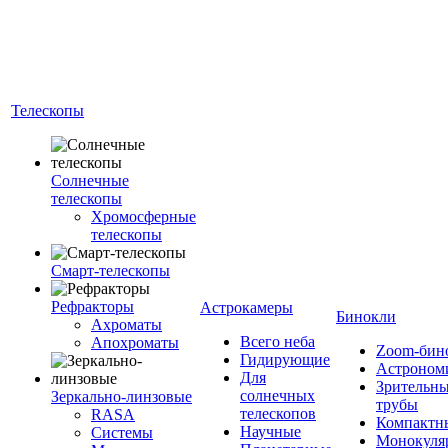
Телескопы
Солнечные
телескопы
Хромосферные
телескопы
Смарт-телескопы
Рефракторы
Астрокамеры
Бинокли
Ахроматы
Всего неба
Апохроматы
Zoom-бин
Гидирующие
Астроном
Для
Зрительн
солнечных
Зеркально-линзовые
трубы
телескопов
RASA
Компактн
Научные
Системы
Монокуля