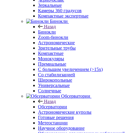
Зеркальные
Камеры 360 градусов
Компактные экспертные
Бинокли
Назад
Бинокли
Zoom-бинокли
Астрономические
Зрительные трубы
Компактные
Монокуляры
Премиальные
С большим увеличением (>15x)
Со стабилизацией
Широкопольные
Универсальные
Солнечные
Обсерватории
Назад
Обсерватории
Астрономические куполы
Готовые решения
Метеостанции
Научное оборудование