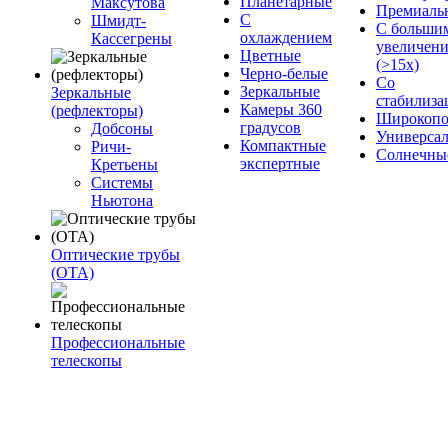
Планетарные
Максутова
Премиаль
С
Шмидт-
С больши
охлаждением
Кассегрены
увеличен
Цветные
(>15x)
Черно-белые
Со
Зеркальные
Зеркальные
стабилиза
Камеры 360
(рефлекторы)
Широкопо
градусов
Добсоны
Универса
Компактные
Ричи-
Солнечны
экспертные
Кретьены
Системы
Ньютона
Оптические трубы
(OTA)
Профессиональные
телескопы