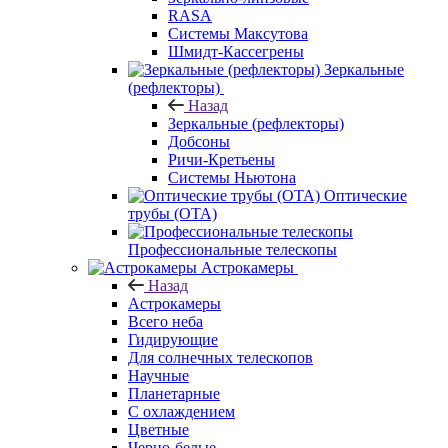
RASA
Системы Максутова
Шмидт-Кассегрены
Зеркальные
(рефлекторы)
Назад
Зеркальные (рефлекторы)
Добсоны
Ричи-Кретьены
Системы Ньютона
Оптические
трубы (OTA)
Профессиональные телескопы
Астрокамеры
Назад
Астрокамеры
Всего неба
Гидирующие
Для солнечных телескопов
Научные
Планетарные
С охлаждением
Цветные
Черно-белые