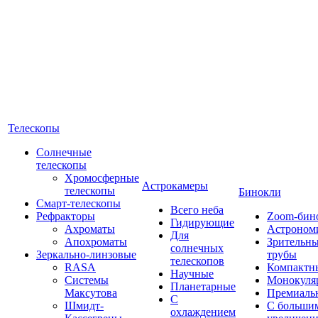
Телескопы
Солнечные
телескопы
Хромосферные
Астрокамеры
телескопы
Бинокли
Смарт-телескопы
Всего неба
Рефракторы
Zoom-бин
Гидирующие
Ахроматы
Астроном
Для
Апохроматы
Зрительн
солнечных
Зеркально-линзовые
трубы
телескопов
RASA
Компактн
Научные
Системы
Монокуля
Планетарные
Максутова
Премиаль
С
Шмидт-
С больши
охлаждением