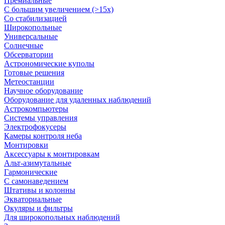
Премиальные
С большим увеличением (>15x)
Со стабилизацией
Широкопольные
Универсальные
Солнечные
Обсерватории
Астрономические куполы
Готовые решения
Метеостанции
Научное оборудование
Оборудование для удаленных наблюдений
Астрокомпьютеры
Системы управления
Электрофокусеры
Камеры контроля неба
Монтировки
Аксессуары к монтировкам
Альт-азимутальные
Гармонические
С самонаведением
Штативы и колонны
Экваториальные
Окуляры и фильтры
Для широкопольных наблюдений