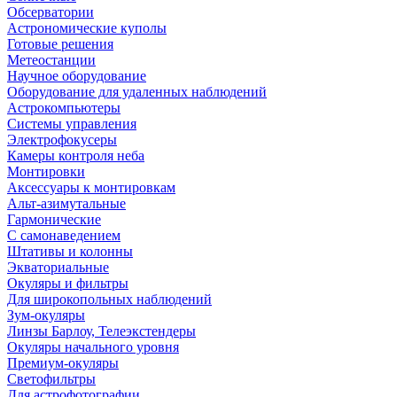
Обсерватории
Астрономические куполы
Готовые решения
Метеостанции
Научное оборудование
Оборудование для удаленных наблюдений
Астрокомпьютеры
Системы управления
Электрофокусеры
Камеры контроля неба
Монтировки
Аксессуары к монтировкам
Альт-азимутальные
Гармонические
С самонаведением
Штативы и колонны
Экваториальные
Окуляры и фильтры
Для широкопольных наблюдений
Зум-окуляры
Линзы Барлоу, Телеэкстендеры
Окуляры начального уровня
Премиум-окуляры
Светофильтры
Для астрофотографии