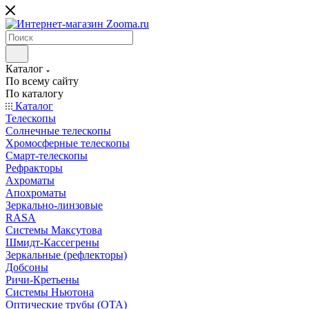
Каталог
По всему сайту
По каталогу
Каталог
Телескопы
Солнечные телескопы
Хромосферные телескопы
Смарт-телескопы
Рефракторы
Ахроматы
Апохроматы
Зеркально-линзовые
RASA
Системы Максутова
Шмидт-Кассегрены
Зеркальные (рефлекторы)
Добсоны
Ричи-Кретьены
Системы Ньютона
Оптические трубы (OTA)