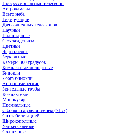
Профессиональные телескопы
Астрокамеры
Всего неба
Гидирующие
Для солнечных телескопов
Научные
Планетарные
С охлаждением
Цветные
Черно-белые
Зеркальные
Камеры 360 градусов
Компактные экспертные
Бинокли
Zoom-бинокли
Астрономические
Зрительные трубы
Компактные
Монокуляры
Премиальные
С большим увеличением (>15x)
Со стабилизацией
Широкопольные
Универсальные
Солнечные