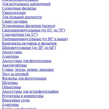
Для визуальных наблюдений
Солнечные фильтры
Узкополосные
Для большой кратности
Смарт-окуляры
Установщики фильтров (колеса)
Сверхширокоугольные (от 65° до 79°)
Стандартные (до 57°)
Ультраширокоугольные (от 80° и выше)
Комплекты окуляров и фильтров
Широкоугольные (до 58° до 64°)
Аксессуары
Адаптеры
Аксессуары для фототехники
Аккумуляторы
Сумки, чехлы, ремни, рюкзаки
Уход за оптикой
Фильтры для фототехники
Штативы
Объективы
Аксессуары для астрофотографии
Редукторы и корректоры
Внеосевые гиды
Адаптеры
Колёса для фильтров