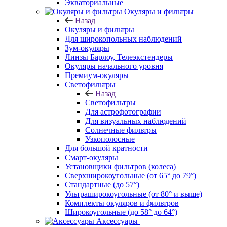
Экваториальные
Окуляры и фильтры
Назад
Окуляры и фильтры
Для широкопольных наблюдений
Зум-окуляры
Линзы Барлоу, Телеэкстендеры
Окуляры начального уровня
Премиум-окуляры
Светофильтры
Назад
Светофильтры
Для астрофотографии
Для визуальных наблюдений
Солнечные фильтры
Узкополосные
Для большой кратности
Смарт-окуляры
Установщики фильтров (колеса)
Сверхширокоугольные (от 65° до 79°)
Стандартные (до 57°)
Ультраширокоугольные (от 80° и выше)
Комплекты окуляров и фильтров
Широкоугольные (до 58° до 64°)
Аксессуары