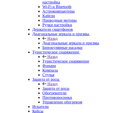
настройка
Wi-Fi и Bluetooth
Астрокомпьютеры
Кабели
Приводные моторы
Ручки настройки
Держатели смартфонов
Диагональные зеркала и призмы
Назад
Диагональные зеркала и призмы
Бинокулярные насадки
Туристическое снаряжение
Назад
Туристическое снаряжение
Фонари
Компасы
Стулья
Защита от росы
Назад
Защита от росы
Обогреватели
Противоросники
Управление обогревом
Искатели
Кейсы