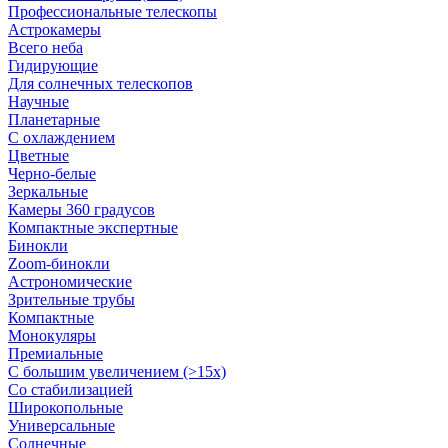
Профессиональные телескопы
Астрокамеры
Всего неба
Гидирующие
Для солнечных телескопов
Научные
Планетарные
С охлаждением
Цветные
Черно-белые
Зеркальные
Камеры 360 градусов
Компактные экспертные
Бинокли
Zoom-бинокли
Астрономические
Зрительные трубы
Компактные
Монокуляры
Премиальные
С большим увеличением (>15x)
Со стабилизацией
Широкопольные
Универсальные
Солнечные