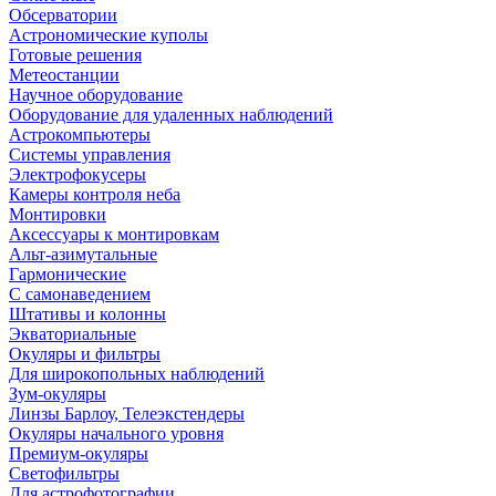
Обсерватории
Астрономические куполы
Готовые решения
Метеостанции
Научное оборудование
Оборудование для удаленных наблюдений
Астрокомпьютеры
Системы управления
Электрофокусеры
Камеры контроля неба
Монтировки
Аксессуары к монтировкам
Альт-азимутальные
Гармонические
С самонаведением
Штативы и колонны
Экваториальные
Окуляры и фильтры
Для широкопольных наблюдений
Зум-окуляры
Линзы Барлоу, Телеэкстендеры
Окуляры начального уровня
Премиум-окуляры
Светофильтры
Для астрофотографии