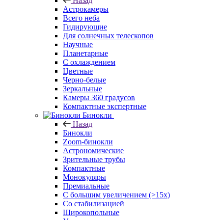
Назад
Астрокамеры
Всего неба
Гидирующие
Для солнечных телескопов
Научные
Планетарные
С охлаждением
Цветные
Черно-белые
Зеркальные
Камеры 360 градусов
Компактные экспертные
Бинокли
Назад
Бинокли
Zoom-бинокли
Астрономические
Зрительные трубы
Компактные
Монокуляры
Премиальные
С большим увеличением (>15x)
Со стабилизацией
Широкопольные