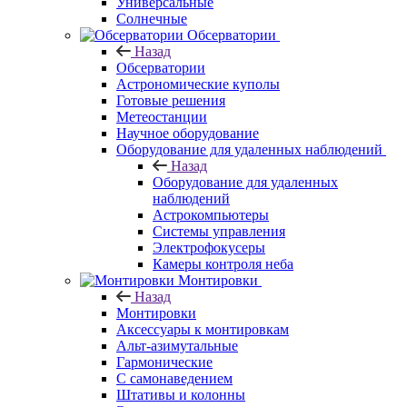
Универсальные
Солнечные
Обсерватории
Назад
Обсерватории
Астрономические куполы
Готовые решения
Метеостанции
Научное оборудование
Оборудование для удаленных наблюдений
Назад
Оборудование для удаленных
наблюдений
Астрокомпьютеры
Системы управления
Электрофокусеры
Камеры контроля неба
Монтировки
Назад
Монтировки
Аксессуары к монтировкам
Альт-азимутальные
Гармонические
С самонаведением
Штативы и колонны