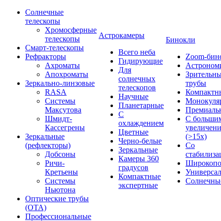
Солнечные
телескопы
Хромосферные
Астрокамеры
телескопы
Бинокли
Смарт-телескопы
Всего неба
Рефракторы
Zoom-бин
Гидирующие
Ахроматы
Астроном
Для
Апохроматы
Зрительн
солнечных
Зеркально-линзовые
трубы
телескопов
RASA
Компактн
Научные
Системы
Монокуля
Планетарные
Максутова
Премиаль
С
Шмидт-
С больши
охлаждением
Кассегрены
увеличен
Цветные
Зеркальные
(>15x)
Черно-белые
(рефлекторы)
Со
Зеркальные
Добсоны
стабилиза
Камеры 360
Ричи-
Широкопо
градусов
Кретьены
Универса
Компактные
Системы
Солнечны
экспертные
Ньютона
Оптические трубы
(OTA)
Профессиональные