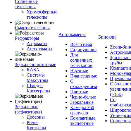
Солнечные
телескопы
Хромосферные
телескопы
Смарт-телескопы
Астрокамеры
Бинокли
Рефракторы
Ахроматы
Всего неба
Zoom-бин
Апохроматы
Гидирующие
Астроном
Для
Зрительн
солнечных
трубы
Зеркально-линзовые
телескопов
Компактн
RASA
Научные
Монокуля
Системы
Планетарные
Премиаль
Максутова
С
С больши
Шмидт-
охлаждением
увеличен
Кассегрены
Цветные
(>15x)
Черно-белые
Со
Зеркальные
стабилиза
Зеркальные
Камеры 360
Широкопо
(рефлекторы)
градусов
Универса
Добсоны
Компактные
Солнечны
Ричи-
экспертные
Кретьены