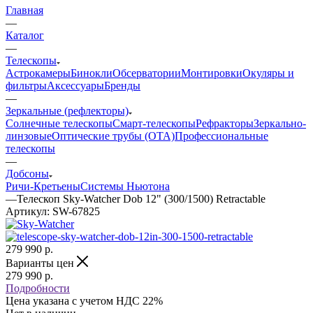
Главная
—
Каталог
—
Телескопы
Астрокамеры
Бинокли
Обсерватории
Монтировки
Окуляры и
фильтры
Аксессуары
Бренды
—
Зеркальные (рефлекторы)
Солнечные телескопы
Смарт-телескопы
Рефракторы
Зеркально-
линзовые
Оптические трубы (OTA)
Профессиональные
телескопы
—
Добсоны
Ричи-Кретьены
Системы Ньютона
—
Телескоп Sky-Watcher Dob 12" (300/1500) Retractable
Артикул:
SW-67825
279 990
р.
Варианты цен
279 990
р.
Подробности
Цена указана с учетом НДС 22%