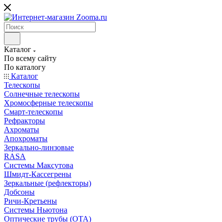
Каталог
По всему сайту
По каталогу
Каталог
Телескопы
Солнечные телескопы
Хромосферные телескопы
Смарт-телескопы
Рефракторы
Ахроматы
Апохроматы
Зеркально-линзовые
RASA
Системы Максутова
Шмидт-Кассегрены
Зеркальные (рефлекторы)
Добсоны
Ричи-Кретьены
Системы Ньютона
Оптические трубы (OTA)