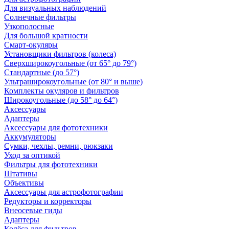
Для визуальных наблюдений
Солнечные фильтры
Узкополосные
Для большой кратности
Смарт-окуляры
Установщики фильтров (колеса)
Сверхширокоугольные (от 65° до 79°)
Стандартные (до 57°)
Ультраширокоугольные (от 80° и выше)
Комплекты окуляров и фильтров
Широкоугольные (до 58° до 64°)
Аксессуары
Адаптеры
Аксессуары для фототехники
Аккумуляторы
Сумки, чехлы, ремни, рюкзаки
Уход за оптикой
Фильтры для фототехники
Штативы
Объективы
Аксессуары для астрофотографии
Редукторы и корректоры
Внеосевые гиды
Адаптеры
Колёса для фильтров