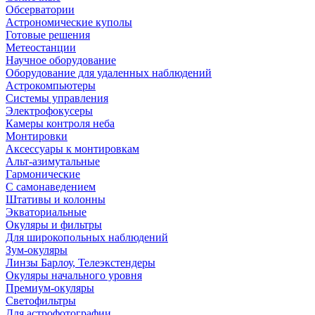
Обсерватории
Астрономические куполы
Готовые решения
Метеостанции
Научное оборудование
Оборудование для удаленных наблюдений
Астрокомпьютеры
Системы управления
Электрофокусеры
Камеры контроля неба
Монтировки
Аксессуары к монтировкам
Альт-азимутальные
Гармонические
С самонаведением
Штативы и колонны
Экваториальные
Окуляры и фильтры
Для широкопольных наблюдений
Зум-окуляры
Линзы Барлоу, Телеэкстендеры
Окуляры начального уровня
Премиум-окуляры
Светофильтры
Для астрофотографии