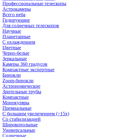
Профессиональные телескопы
Астрокамеры
Всего неба
Гидирующие
Для солнечных телескопов
Научные
Планетарные
С охлаждением
Цветные
Черно-белые
Зеркальные
Камеры 360 градусов
Компактные экспертные
Бинокли
Zoom-бинокли
Астрономические
Зрительные трубы
Компактные
Монокуляры
Премиальные
С большим увеличением (>15x)
Со стабилизацией
Широкопольные
Универсальные
Солнечные