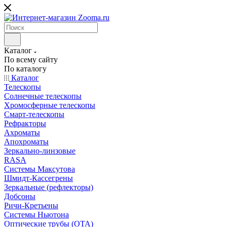
Каталог
По всему сайту
По каталогу
Каталог
Телескопы
Солнечные телескопы
Хромосферные телескопы
Смарт-телескопы
Рефракторы
Ахроматы
Апохроматы
Зеркально-линзовые
RASA
Системы Максутова
Шмидт-Кассегрены
Зеркальные (рефлекторы)
Добсоны
Ричи-Кретьены
Системы Ньютона
Оптические трубы (OTA)