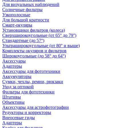
Для визуальных наблюдений
Солнечные фильтры
Узкополосные
Для большой кратности
Смарт-окуляры
Установщики фильтров (колеса)
Сверхширокоугольные (от 65° до 79°)
Стандартные (до 57°)
Ультраширокоугольные (от 80° и выше)
Комплекты окуляров и фильтров
Широкоугольные (до 58° до 64°)
Аксессуары
Адаптеры
Аксессуары для фототехники
Аккумуляторы
Сумки, чехлы, ремни, рюкзаки
Уход за оптикой
Фильтры для фототехники
Штативы
Объективы
Аксессуары для астрофотографии
Редукторы и корректоры
Внеосевые гиды
Адаптеры
Колёса для фильтров