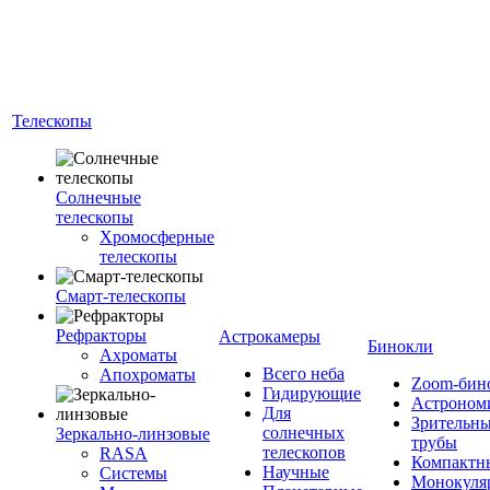
Телескопы
Солнечные
телескопы
Хромосферные
телескопы
Смарт-телескопы
Рефракторы
Астрокамеры
Бинокли
Ахроматы
Всего неба
Апохроматы
Zoom-бин
Гидирующие
Астроном
Для
Зрительн
солнечных
Зеркально-линзовые
трубы
телескопов
RASA
Компактн
Научные
Системы
Монокуля