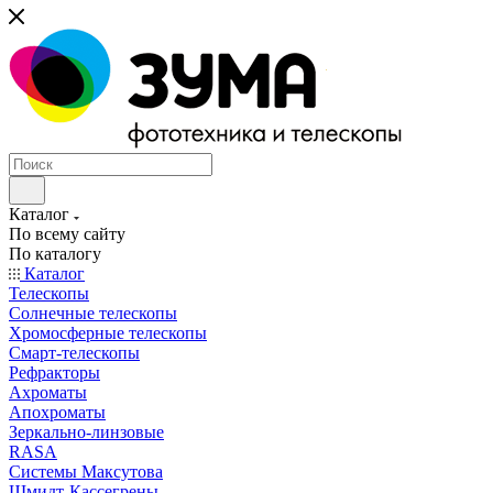
Каталог
По всему сайту
По каталогу
Каталог
Телескопы
Солнечные телескопы
Хромосферные телескопы
Смарт-телескопы
Рефракторы
Ахроматы
Апохроматы
Зеркально-линзовые
RASA
Системы Максутова
Шмидт-Кассегрены