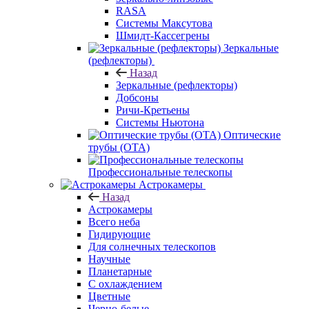
RASA
Системы Максутова
Шмидт-Кассегрены
Зеркальные
(рефлекторы)
Назад
Зеркальные (рефлекторы)
Добсоны
Ричи-Кретьены
Системы Ньютона
Оптические
трубы (OTA)
Профессиональные телескопы
Астрокамеры
Назад
Астрокамеры
Всего неба
Гидирующие
Для солнечных телескопов
Научные
Планетарные
С охлаждением
Цветные
Черно-белые