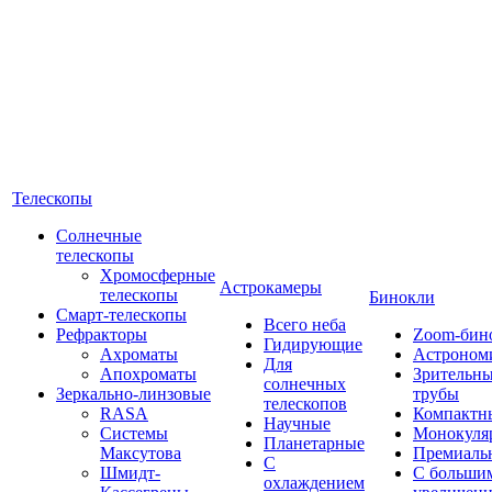
Телескопы
Солнечные
телескопы
Хромосферные
Астрокамеры
телескопы
Бинокли
Смарт-телескопы
Всего неба
Рефракторы
Zoom-бин
Гидирующие
Ахроматы
Астроном
Для
Апохроматы
Зрительн
солнечных
Зеркально-линзовые
трубы
телескопов
RASA
Компактн
Научные
Системы
Монокуля
Планетарные
Максутова
Премиаль
С
Шмидт-
С больши
охлаждением