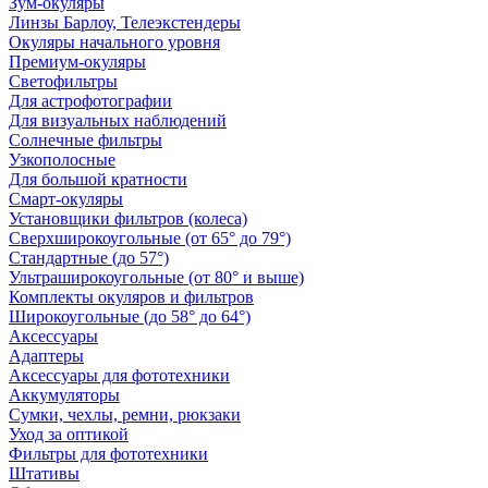
Зум-окуляры
Линзы Барлоу, Телеэкстендеры
Окуляры начального уровня
Премиум-окуляры
Светофильтры
Для астрофотографии
Для визуальных наблюдений
Солнечные фильтры
Узкополосные
Для большой кратности
Смарт-окуляры
Установщики фильтров (колеса)
Сверхширокоугольные (от 65° до 79°)
Стандартные (до 57°)
Ультраширокоугольные (от 80° и выше)
Комплекты окуляров и фильтров
Широкоугольные (до 58° до 64°)
Аксессуары
Адаптеры
Аксессуары для фототехники
Аккумуляторы
Сумки, чехлы, ремни, рюкзаки
Уход за оптикой
Фильтры для фототехники
Штативы