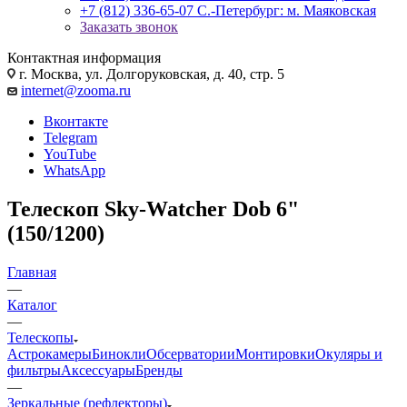
+7 (812) 336-65-07
С.-Петербург: м. Маяковская
Заказать звонок
Контактная информация
г. Москва, ул. Долгоруковская, д. 40, стр. 5
internet@zooma.ru
Вконтакте
Telegram
YouTube
WhatsApp
Телескоп Sky-Watcher Dob 6"
(150/1200)
Главная
—
Каталог
—
Телескопы
Астрокамеры
Бинокли
Обсерватории
Монтировки
Окуляры и
фильтры
Аксессуары
Бренды
—
Зеркальные (рефлекторы)