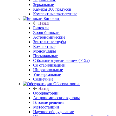
Зеркальные
Камеры 360 градусов
Компактные экспертные
Бинокли
Назад
Бинокли
Zoom-бинокли
Астрономические
Зрительные трубы
Компактные
Монокуляры
Премиальные
С большим увеличением (>15x)
Со стабилизацией
Широкопольные
Универсальные
Солнечные
Обсерватории
Назад
Обсерватории
Астрономические куполы
Готовые решения
Метеостанции
Научное оборудование