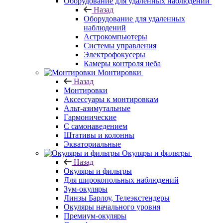
Оборудование для удаленных наблюдений
Назад
Оборудование для удаленных
наблюдений
Астрокомпьютеры
Системы управления
Электрофокусеры
Камеры контроля неба
Монтировки
Назад
Монтировки
Аксессуары к монтировкам
Альт-азимутальные
Гармонические
С самонаведением
Штативы и колонны
Экваториальные
Окуляры и фильтры
Назад
Окуляры и фильтры
Для широкопольных наблюдений
Зум-окуляры
Линзы Барлоу, Телеэкстендеры
Окуляры начального уровня
Премиум-окуляры