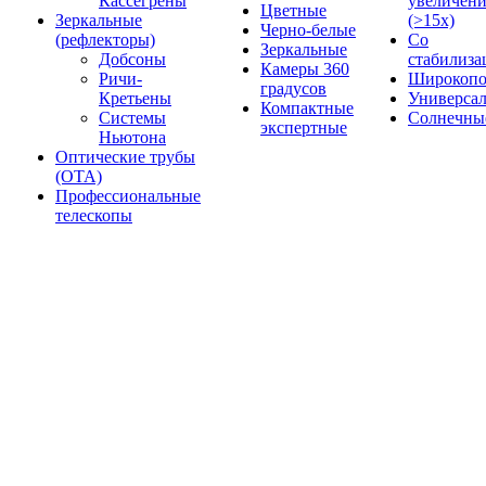
Кассегрены
увеличен
Цветные
Зеркальные
(>15x)
Черно-белые
(рефлекторы)
Со
Зеркальные
Добсоны
стабилиза
Камеры 360
Ричи-
Широкопо
градусов
Кретьены
Универса
Компактные
Системы
Солнечны
экспертные
Ньютона
Оптические трубы
(OTA)
Профессиональные
телескопы