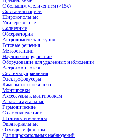
Премиальные
С большим увеличением (>15x)
Со стабилизацией
Широкопольные
Универсальные
Солнечные
Обсерватории
Астрономические куполы
Готовые решения
Метеостанции
Научное оборудование
Оборудование для удаленных наблюдений
Астрокомпьютеры
Системы управления
Электрофокусеры
Камеры контроля неба
Монтировки
Аксессуары к монтировкам
Альт-азимутальные
Гармонические
С самонаведением
Штативы и колонны
Экваториальные
Окуляры и фильтры
Для широкопольных наблюдений