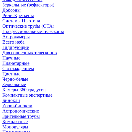
Зеркальные (рефлекторы)
Добсоны
Ричи-Кретьены
Системы Ньютона
Оптические трубы (OTA)
Профессиональные телескопы
Астрокамеры
Всего неба
Гидирующие
Для солнечных телескопов
Научные
Планетарные
С охлаждением
Цветные
Черно-белые
Зеркальные
Камеры 360 градусов
Компактные экспертные
Бинокли
Zoom-бинокли
Астрономические
Зрительные трубы
Компактные
Монокуляры