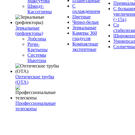
Планетарные
Максутова
Премиаль
С
Шмидт-
С больши
охлаждением
Кассегрены
увеличен
Цветные
(>15x)
Черно-белые
Со
Зеркальные
Зеркальные
стабилиза
Камеры 360
(рефлекторы)
Широкопо
градусов
Добсоны
Универса
Компактные
Ричи-
Солнечны
экспертные
Кретьены
Системы
Ньютона
Оптические трубы
(OTA)
Профессиональные
телескопы