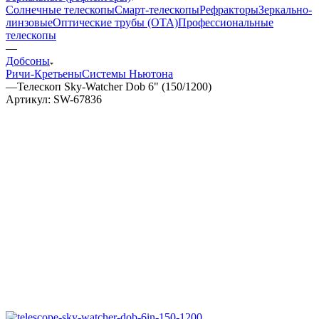
Солнечные телескопы
Смарт-телескопы
Рефракторы
Зеркально-
линзовые
Оптические трубы (OTA)
Профессиональные
телескопы
—
Добсоны
Ричи-Кретьены
Системы Ньютона
—
Телескоп Sky-Watcher Dob 6" (150/1200)
Артикул:
SW-67836