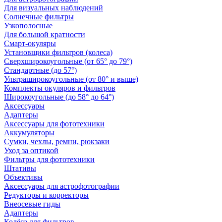
Для визуальных наблюдений
Солнечные фильтры
Узкополосные
Для большой кратности
Смарт-окуляры
Установщики фильтров (колеса)
Сверхширокоугольные (от 65° до 79°)
Стандартные (до 57°)
Ультраширокоугольные (от 80° и выше)
Комплекты окуляров и фильтров
Широкоугольные (до 58° до 64°)
Аксессуары
Адаптеры
Аксессуары для фототехники
Аккумуляторы
Сумки, чехлы, ремни, рюкзаки
Уход за оптикой
Фильтры для фототехники
Штативы
Объективы
Аксессуары для астрофотографии
Редукторы и корректоры
Внеосевые гиды
Адаптеры
Колёса для фильтров