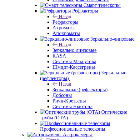
Смарт-телескопы
Рефракторы
Назад
Рефракторы
Ахроматы
Апохроматы
Зеркально-линзовые
Назад
Зеркально-линзовые
RASA
Системы Максутова
Шмидт-Кассегрены
Зеркальные
(рефлекторы)
Назад
Зеркальные (рефлекторы)
Добсоны
Ричи-Кретьены
Системы Ньютона
Оптические
трубы (OTA)
Профессиональные телескопы
Астрокамеры