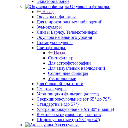
Экваториальные
Окуляры и фильтры
Назад
Окуляры и фильтры
Для широкопольных наблюдений
Зум-окуляры
Линзы Барлоу, Телеэкстендеры
Окуляры начального уровня
Премиум-окуляры
Светофильтры
Назад
Светофильтры
Для астрофотографии
Для визуальных наблюдений
Солнечные фильтры
Узкополосные
Для большой кратности
Смарт-окуляры
Установщики фильтров (колеса)
Сверхширокоугольные (от 65° до 79°)
Стандартные (до 57°)
Ультраширокоугольные (от 80° и выше)
Комплекты окуляров и фильтров
Широкоугольные (до 58° до 64°)
Аксессуары