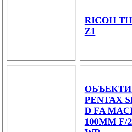
RICOH
TH
Z1
ОБЪЕКТИ
PENTAX 
D FA MA
100MM F/2