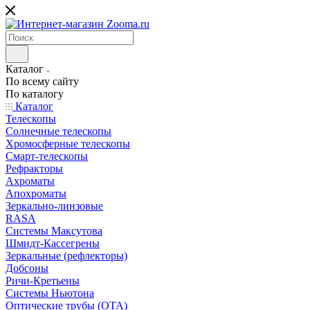
Каталог
По всему сайту
По каталогу
Каталог
Телескопы
Солнечные телескопы
Хромосферные телескопы
Смарт-телескопы
Рефракторы
Ахроматы
Апохроматы
Зеркально-линзовые
RASA
Системы Максутова
Шмидт-Кассегрены
Зеркальные (рефлекторы)
Добсоны
Ричи-Кретьены
Системы Ньютона
Оптические трубы (OTA)