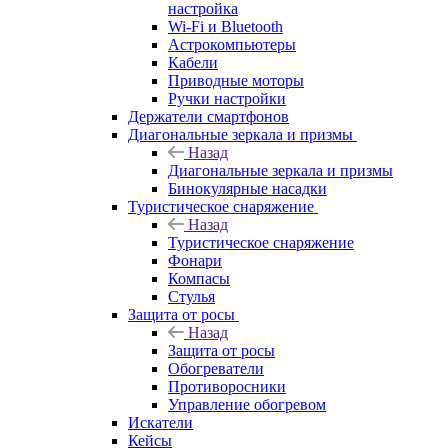
настройка
Wi-Fi и Bluetooth
Астрокомпьютеры
Кабели
Приводные моторы
Ручки настройки
Держатели смартфонов
Диагональные зеркала и призмы
Назад
Диагональные зеркала и призмы
Бинокулярные насадки
Туристическое снаряжение
Назад
Туристическое снаряжение
Фонари
Компасы
Стулья
Защита от росы
Назад
Защита от росы
Обогреватели
Противоросники
Управление обогревом
Искатели
Кейсы