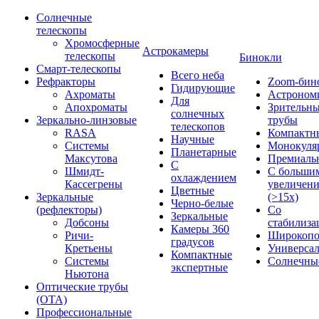
Солнечные
телескопы
Хромосферные
Астрокамеры
телескопы
Бинокли
Смарт-телескопы
Всего неба
Рефракторы
Zoom-бин
Гидирующие
Ахроматы
Астроном
Для
Апохроматы
Зрительн
солнечных
Зеркально-линзовые
трубы
телескопов
RASA
Компактн
Научные
Системы
Монокуля
Планетарные
Максутова
Премиаль
С
Шмидт-
С больши
охлаждением
Кассегрены
увеличен
Цветные
Зеркальные
(>15x)
Черно-белые
(рефлекторы)
Со
Зеркальные
Добсоны
стабилиза
Камеры 360
Ричи-
Широкопо
градусов
Кретьены
Универса
Компактные
Системы
Солнечны
экспертные
Ньютона
Оптические трубы
(OTA)
Профессиональные