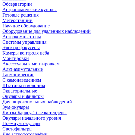
Обсерватории
Астрономические куполы
Готовые решения
Метеостанции
Научное оборудование
Оборудование для удаленных наблюдений
Астрокомпьютеры
Системы управления
Электрофокусеры
Камеры контроля неба
Монтировки
Аксессуары к монтировкам
Альт-азимутальные
Гармонические
С самонаведением
Штативы и колонны
Экваториальные
Окуляры и фильтры
Для широкопольных наблюдений
Зум-окуляры
Линзы Барлоу, Телеэкстендеры
Окуляры начального уровня
Премиум-окуляры
Светофильтры
Для астрофотографии