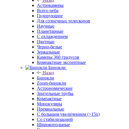
Назад
Астрокамеры
Всего неба
Гидирующие
Для солнечных телескопов
Научные
Планетарные
С охлаждением
Цветные
Черно-белые
Зеркальные
Камеры 360 градусов
Компактные экспертные
Бинокли
Назад
Бинокли
Zoom-бинокли
Астрономические
Зрительные трубы
Компактные
Монокуляры
Премиальные
С большим увеличением (>15x)
Со стабилизацией
Широкопольные