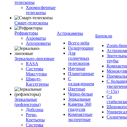
телескопы
Хромосферные
телескопы
Смарт-телескопы
Рефракторы
Астрокамеры
Бинокли
Ахроматы
Всего неба
Апохроматы
Zoom-бин
Гидирующие
Астроном
Для
Зрительн
солнечных
Зеркально-линзовые
трубы
телескопов
RASA
Компактн
Научные
Системы
Монокуля
Планетарные
Максутова
Премиаль
С
Шмидт-
С больши
охлаждением
Кассегрены
увеличен
Цветные
(>15x)
Черно-белые
Со
Зеркальные
Зеркальные
стабилиза
Камеры 360
(рефлекторы)
Широкопо
градусов
Добсоны
Универса
Компактные
Ричи-
Солнечны
экспертные
Кретьены
Системы