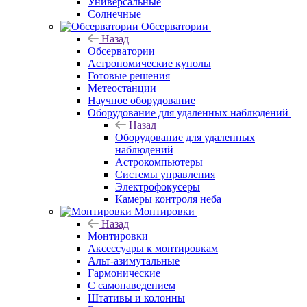
Универсальные
Солнечные
Обсерватории
Назад
Обсерватории
Астрономические куполы
Готовые решения
Метеостанции
Научное оборудование
Оборудование для удаленных наблюдений
Назад
Оборудование для удаленных
наблюдений
Астрокомпьютеры
Системы управления
Электрофокусеры
Камеры контроля неба
Монтировки
Назад
Монтировки
Аксессуары к монтировкам
Альт-азимутальные
Гармонические
С самонаведением
Штативы и колонны