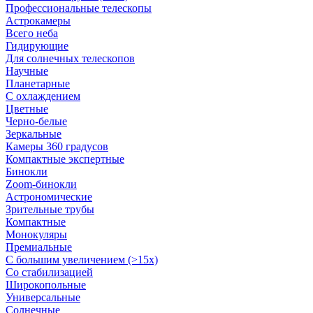
Профессиональные телескопы
Астрокамеры
Всего неба
Гидирующие
Для солнечных телескопов
Научные
Планетарные
С охлаждением
Цветные
Черно-белые
Зеркальные
Камеры 360 градусов
Компактные экспертные
Бинокли
Zoom-бинокли
Астрономические
Зрительные трубы
Компактные
Монокуляры
Премиальные
С большим увеличением (>15x)
Со стабилизацией
Широкопольные
Универсальные
Солнечные