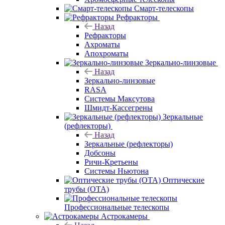
Смарт-телескопы
Рефракторы
Назад
Рефракторы
Ахроматы
Апохроматы
Зеркально-линзовые
Назад
Зеркально-линзовые
RASA
Системы Максутова
Шмидт-Кассегрены
Зеркальные
(рефлекторы)
Назад
Зеркальные (рефлекторы)
Добсоны
Ричи-Кретьены
Системы Ньютона
Оптические
трубы (OTA)
Профессиональные телескопы
Астрокамеры