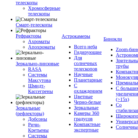
телескопы
Хромосферные
телескопы
Смарт-телескопы
Рефракторы
Астрокамеры
Бинокли
Ахроматы
Всего неба
Апохроматы
Zoom-бин
Гидирующие
Астроном
Для
Зрительн
солнечных
Зеркально-линзовые
трубы
телескопов
RASA
Компактн
Научные
Системы
Монокуля
Планетарные
Максутова
Премиаль
С
Шмидт-
С больши
охлаждением
Кассегрены
увеличен
Цветные
(>15x)
Черно-белые
Со
Зеркальные
Зеркальные
стабилиза
Камеры 360
(рефлекторы)
Широкопо
градусов
Добсоны
Универса
Компактные
Ричи-
Солнечны
экспертные
Кретьены
Системы