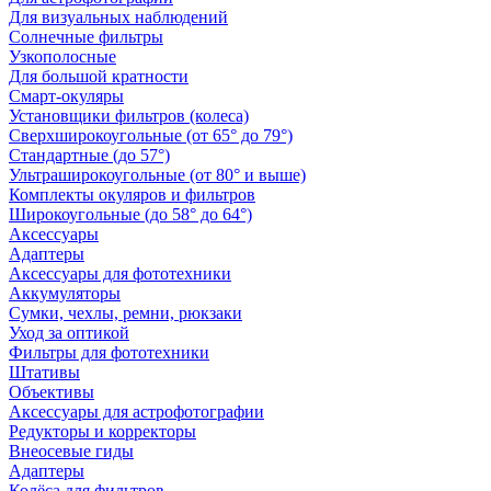
Для визуальных наблюдений
Солнечные фильтры
Узкополосные
Для большой кратности
Смарт-окуляры
Установщики фильтров (колеса)
Сверхширокоугольные (от 65° до 79°)
Стандартные (до 57°)
Ультраширокоугольные (от 80° и выше)
Комплекты окуляров и фильтров
Широкоугольные (до 58° до 64°)
Аксессуары
Адаптеры
Аксессуары для фототехники
Аккумуляторы
Сумки, чехлы, ремни, рюкзаки
Уход за оптикой
Фильтры для фототехники
Штативы
Объективы
Аксессуары для астрофотографии
Редукторы и корректоры
Внеосевые гиды
Адаптеры
Колёса для фильтров