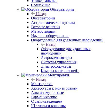
Универсальные
Солнечные
Обсерватории
Назад
Обсерватории
Астрономические куполы
Готовые решения
Метеостанции
Научное оборудование
Оборудование для удаленных наблюдений
Назад
Оборудование для удаленных
наблюдений
Астрокомпьютеры
Системы управления
Электрофокусеры
Камеры контроля неба
Монтировки
Назад
Монтировки
Аксессуары к монтировкам
Альт-азимутальные
Гармонические
С самонаведением
Штативы и колонны