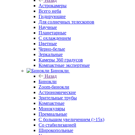
Назад
Астрокамеры
Всего неба
Гидирующие
Для солнечных телескопов
Научные
Планетарные
С охлаждением
Цветные
Черно-белые
Зеркальные
Камеры 360 градусов
Компактные экспертные
Бинокли
Назад
Бинокли
Zoom-бинокли
Астрономические
Зрительные трубы
Компактные
Монокуляры
Премиальные
С большим увеличением (>15x)
Со стабилизацией
Широкопольные