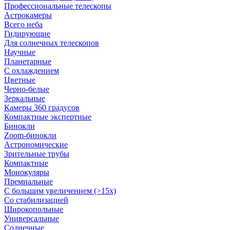
Профессиональные телескопы
Астрокамеры
Всего неба
Гидирующие
Для солнечных телескопов
Научные
Планетарные
С охлаждением
Цветные
Черно-белые
Зеркальные
Камеры 360 градусов
Компактные экспертные
Бинокли
Zoom-бинокли
Астрономические
Зрительные трубы
Компактные
Монокуляры
Премиальные
С большим увеличением (>15x)
Со стабилизацией
Широкопольные
Универсальные
Солнечные