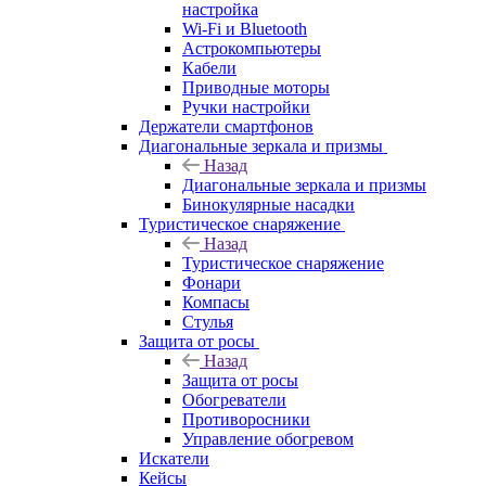
настройка
Wi-Fi и Bluetooth
Астрокомпьютеры
Кабели
Приводные моторы
Ручки настройки
Держатели смартфонов
Диагональные зеркала и призмы
Назад
Диагональные зеркала и призмы
Бинокулярные насадки
Туристическое снаряжение
Назад
Туристическое снаряжение
Фонари
Компасы
Стулья
Защита от росы
Назад
Защита от росы
Обогреватели
Противоросники
Управление обогревом
Искатели
Кейсы