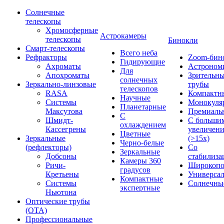
Солнечные
телескопы
Хромосферные
Астрокамеры
телескопы
Бинокли
Смарт-телескопы
Всего неба
Рефракторы
Zoom-бин
Гидирующие
Ахроматы
Астроном
Для
Апохроматы
Зрительн
солнечных
Зеркально-линзовые
трубы
телескопов
RASA
Компактн
Научные
Системы
Монокуля
Планетарные
Максутова
Премиаль
С
Шмидт-
С больши
охлаждением
Кассегрены
увеличен
Цветные
Зеркальные
(>15x)
Черно-белые
(рефлекторы)
Со
Зеркальные
Добсоны
стабилиза
Камеры 360
Ричи-
Широкопо
градусов
Кретьены
Универса
Компактные
Системы
Солнечны
экспертные
Ньютона
Оптические трубы
(OTA)
Профессиональные