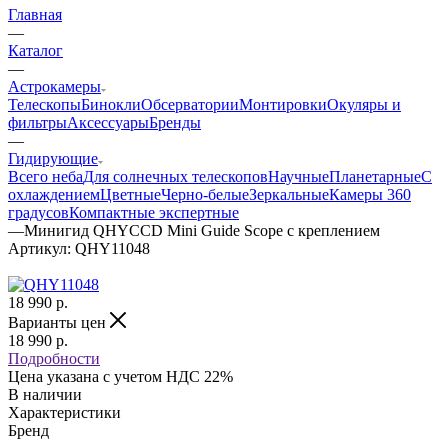
Главная
—
Каталог
—
Астрокамеры
Телескопы
Бинокли
Обсерватории
Монтировки
Окуляры и
фильтры
Аксессуары
Бренды
—
Гидирующие
Всего неба
Для солнечных телескопов
Научные
Планетарные
С
охлаждением
Цветные
Черно-белые
Зеркальные
Камеры 360
градусов
Компактные экспертные
—
Минигид QHYCCD Mini Guide Scope с креплением
Артикул:
QHY11048
18 990
р.
Варианты цен
18 990
р.
Подробности
Цена указана с учетом НДС 22%
В наличии
Характеристики
Бренд