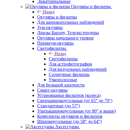
Экваториальные
Окуляры и фильтры
Назад
Окуляры и фильтры
Для широкопольных наблюдений
Зум-окуляры
Линзы Барлоу, Телеэкстендеры
Окуляры начального уровня
Премиум-окуляры
Светофильтры
Назад
Светофильтры
Для астрофотографии
Для визуальных наблюдений
Солнечные фильтры
Узкополосные
Для большой кратности
Смарт-окуляры
Установщики фильтров (колеса)
Сверхширокоугольные (от 65° до 79°)
Стандартные (до 57°)
Ультраширокоугольные (от 80° и выше)
Комплекты окуляров и фильтров
Широкоугольные (до 58° до 64°)
Аксессуары