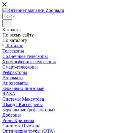
Каталог
По всему сайту
По каталогу
Каталог
Телескопы
Солнечные телескопы
Хромосферные телескопы
Смарт-телескопы
Рефракторы
Ахроматы
Апохроматы
Зеркально-линзовые
RASA
Системы Максутова
Шмидт-Кассегрены
Зеркальные (рефлекторы)
Добсоны
Ричи-Кретьены
Системы Ньютона
Оптические трубы (OTA)