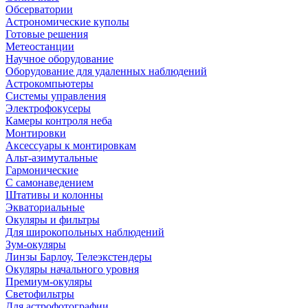
Обсерватории
Астрономические куполы
Готовые решения
Метеостанции
Научное оборудование
Оборудование для удаленных наблюдений
Астрокомпьютеры
Системы управления
Электрофокусеры
Камеры контроля неба
Монтировки
Аксессуары к монтировкам
Альт-азимутальные
Гармонические
С самонаведением
Штативы и колонны
Экваториальные
Окуляры и фильтры
Для широкопольных наблюдений
Зум-окуляры
Линзы Барлоу, Телеэкстендеры
Окуляры начального уровня
Премиум-окуляры
Светофильтры
Для астрофотографии