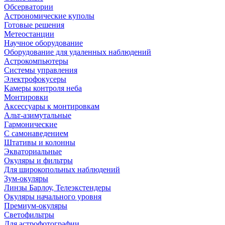
Обсерватории
Астрономические куполы
Готовые решения
Метеостанции
Научное оборудование
Оборудование для удаленных наблюдений
Астрокомпьютеры
Системы управления
Электрофокусеры
Камеры контроля неба
Монтировки
Аксессуары к монтировкам
Альт-азимутальные
Гармонические
С самонаведением
Штативы и колонны
Экваториальные
Окуляры и фильтры
Для широкопольных наблюдений
Зум-окуляры
Линзы Барлоу, Телеэкстендеры
Окуляры начального уровня
Премиум-окуляры
Светофильтры
Для астрофотографии