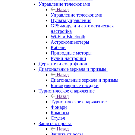
Управление телескопами
Назад
Управление телескопами
Пульты управления
GPS-модули и автоматическая
настройка
Wi-Fi и Bluetooth
Астрокомпьютеры
Кабели
Приводные моторы
Ручки настройки
Держатели смартфонов
Диагональные зеркала и призмы
Назад
Диагональные зеркала и призмы
Бинокулярные насадки
Туристическое снаряжение
Назад
Туристическое снаряжение
Фонари
Компасы
Стулья
Защита от росы
Назад
Защита от росы