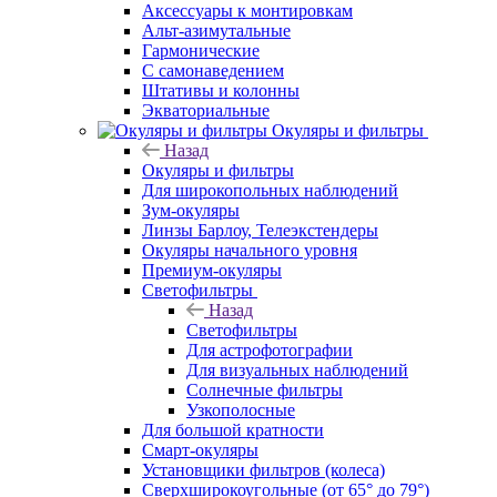
Аксессуары к монтировкам
Альт-азимутальные
Гармонические
С самонаведением
Штативы и колонны
Экваториальные
Окуляры и фильтры
Назад
Окуляры и фильтры
Для широкопольных наблюдений
Зум-окуляры
Линзы Барлоу, Телеэкстендеры
Окуляры начального уровня
Премиум-окуляры
Светофильтры
Назад
Светофильтры
Для астрофотографии
Для визуальных наблюдений
Солнечные фильтры
Узкополосные
Для большой кратности
Смарт-окуляры
Установщики фильтров (колеса)
Сверхширокоугольные (от 65° до 79°)