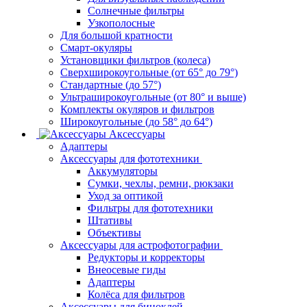
Солнечные фильтры
Узкополосные
Для большой кратности
Смарт-окуляры
Установщики фильтров (колеса)
Сверхширокоугольные (от 65° до 79°)
Стандартные (до 57°)
Ультраширокоугольные (от 80° и выше)
Комплекты окуляров и фильтров
Широкоугольные (до 58° до 64°)
Аксессуары
Адаптеры
Аксессуары для фототехники
Аккумуляторы
Сумки, чехлы, ремни, рюкзаки
Уход за оптикой
Фильтры для фототехники
Штативы
Объективы
Аксессуары для астрофотографии
Редукторы и корректоры
Внеосевые гиды
Адаптеры
Колёса для фильтров
Аксессуары для биноклей