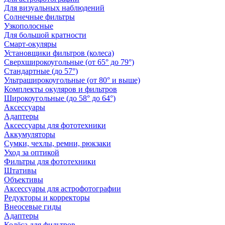
Для визуальных наблюдений
Солнечные фильтры
Узкополосные
Для большой кратности
Смарт-окуляры
Установщики фильтров (колеса)
Сверхширокоугольные (от 65° до 79°)
Стандартные (до 57°)
Ультраширокоугольные (от 80° и выше)
Комплекты окуляров и фильтров
Широкоугольные (до 58° до 64°)
Аксессуары
Адаптеры
Аксессуары для фототехники
Аккумуляторы
Сумки, чехлы, ремни, рюкзаки
Уход за оптикой
Фильтры для фототехники
Штативы
Объективы
Аксессуары для астрофотографии
Редукторы и корректоры
Внеосевые гиды
Адаптеры
Колёса для фильтров