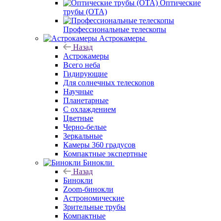
Оптические
трубы (OTA)
Профессиональные телескопы
Астрокамеры
Назад
Астрокамеры
Всего неба
Гидирующие
Для солнечных телескопов
Научные
Планетарные
С охлаждением
Цветные
Черно-белые
Зеркальные
Камеры 360 градусов
Компактные экспертные
Бинокли
Назад
Бинокли
Zoom-бинокли
Астрономические
Зрительные трубы
Компактные