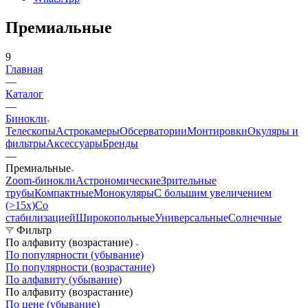
Премиальные
9
Главная
—
Каталог
—
Бинокли
Телескопы
Астрокамеры
Обсерватории
Монтировки
Окуляры и
фильтры
Аксессуары
Бренды
—
Премиальные
Zoom-бинокли
Астрономические
Зрительные
трубы
Компактные
Монокуляры
С большим увеличением
(>15x)
Со
стабилизацией
Широкопольные
Универсальные
Солнечные
Фильтр
По алфавиту (возрастание)
По популярности (убывание)
По популярности (возрастание)
По алфавиту (убывание)
По алфавиту (возрастание)
По цене (убывание)