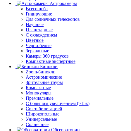
Астрокамеры
Всего неба
Гидирующие
Для солнечных телескопов
Научные
Планетарные
С охлаждением
Цветные
Черно-белые
Зеркальные
Камеры 360 градусов
Компактные экспертные
Бинокли
Zoom-бинокли
Астрономические
Зрительные трубы
Компактные
Монокуляры
Премиальные
С большим увеличением (>15x)
Со стабилизацией
Широкопольные
Универсальные
Солнечные
Обсерватории