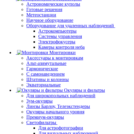
Астрономические куполы
Готовые решения
Метеостанции
Научное оборудование
Оборудование для удаленных наблюдений
Астрокомпьютеры
Системы управления
Электрофокусеры
Камеры контроля неба
Монтировки
Аксессуары к монтировкам
Альт-азимутальные
Гармонические
С самонаведением
Штативы и колонны
Экваториальные
Окуляры и фильтры
Для широкопольных наблюдений
Зум-окуляры
Линзы Барлоу, Телеэкстендеры
Окуляры начального уровня
Премиум-окуляры
Светофильтры
Для астрофотографии
Для визуальных наблюдений