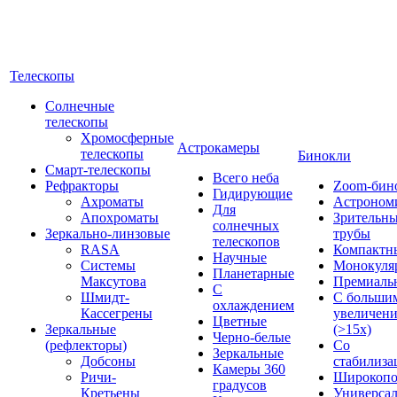
Телескопы
Солнечные
телескопы
Хромосферные
Астрокамеры
телескопы
Бинокли
Смарт-телескопы
Всего неба
Рефракторы
Zoom-бин
Гидирующие
Ахроматы
Астроном
Для
Апохроматы
Зрительн
солнечных
Зеркально-линзовые
трубы
телескопов
RASA
Компактн
Научные
Системы
Монокуля
Планетарные
Максутова
Премиаль
С
Шмидт-
С больши
охлаждением
Кассегрены
увеличен
Цветные
Зеркальные
(>15x)
Черно-белые
(рефлекторы)
Со
Зеркальные
Добсоны
стабилиза
Камеры 360
Ричи-
Широкопо
градусов
Кретьены
Универса