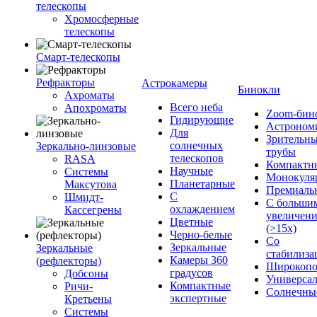
телескопы
Хромосферные
телескопы
Смарт-телескопы
Рефракторы
Астрокамеры
Бинокли
Ахроматы
Всего неба
Апохроматы
Zoom-бин
Гидирующие
Астроном
Для
Зрительн
солнечных
Зеркально-линзовые
трубы
телескопов
RASA
Компактн
Научные
Системы
Монокуля
Планетарные
Максутова
Премиаль
С
Шмидт-
С больши
охлаждением
Кассегрены
увеличен
Цветные
(>15x)
Черно-белые
Со
Зеркальные
Зеркальные
стабилиза
Камеры 360
(рефлекторы)
Широкопо
градусов
Добсоны
Универса
Компактные
Ричи-
Солнечны
экспертные
Кретьены
Системы