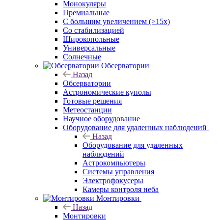
Монокуляры
Премиальные
С большим увеличением (>15x)
Со стабилизацией
Широкопольные
Универсальные
Солнечные
Обсерватории
Назад
Обсерватории
Астрономические куполы
Готовые решения
Метеостанции
Научное оборудование
Оборудование для удаленных наблюдений
Назад
Оборудование для удаленных
наблюдений
Астрокомпьютеры
Системы управления
Электрофокусеры
Камеры контроля неба
Монтировки
Назад
Монтировки