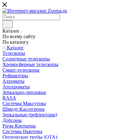
Каталог
По всему сайту
По каталогу
Каталог
Телескопы
Солнечные телескопы
Хромосферные телескопы
Смарт-телескопы
Рефракторы
Ахроматы
Апохроматы
Зеркально-линзовые
RASA
Системы Максутова
Шмидт-Кассегрены
Зеркальные (рефлекторы)
Добсоны
Ричи-Кретьены
Системы Ньютона
Оптические трубы (OTA)