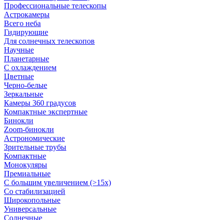
Профессиональные телескопы
Астрокамеры
Всего неба
Гидирующие
Для солнечных телескопов
Научные
Планетарные
С охлаждением
Цветные
Черно-белые
Зеркальные
Камеры 360 градусов
Компактные экспертные
Бинокли
Zoom-бинокли
Астрономические
Зрительные трубы
Компактные
Монокуляры
Премиальные
С большим увеличением (>15x)
Со стабилизацией
Широкопольные
Универсальные
Солнечные