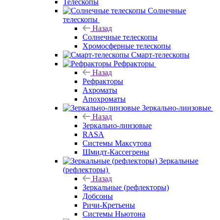
Телескопы
Солнечные
телескопы
Назад
Солнечные телескопы
Хромосферные телескопы
Смарт-телескопы
Рефракторы
Назад
Рефракторы
Ахроматы
Апохроматы
Зеркально-линзовые
Назад
Зеркально-линзовые
RASA
Системы Максутова
Шмидт-Кассегрены
Зеркальные
(рефлекторы)
Назад
Зеркальные (рефлекторы)
Добсоны
Ричи-Кретьены
Системы Ньютона