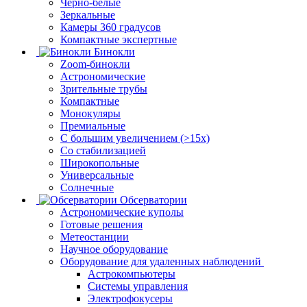
Черно-белые
Зеркальные
Камеры 360 градусов
Компактные экспертные
Бинокли
Zoom-бинокли
Астрономические
Зрительные трубы
Компактные
Монокуляры
Премиальные
С большим увеличением (>15x)
Со стабилизацией
Широкопольные
Универсальные
Солнечные
Обсерватории
Астрономические куполы
Готовые решения
Метеостанции
Научное оборудование
Оборудование для удаленных наблюдений
Астрокомпьютеры
Системы управления
Электрофокусеры