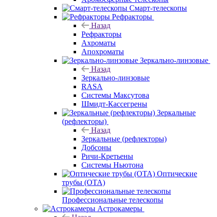
Смарт-телескопы
Рефракторы
Назад
Рефракторы
Ахроматы
Апохроматы
Зеркально-линзовые
Назад
Зеркально-линзовые
RASA
Системы Максутова
Шмидт-Кассегрены
Зеркальные
(рефлекторы)
Назад
Зеркальные (рефлекторы)
Добсоны
Ричи-Кретьены
Системы Ньютона
Оптические
трубы (OTA)
Профессиональные телескопы
Астрокамеры