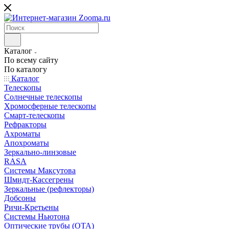
Каталог
По всему сайту
По каталогу
Каталог
Телескопы
Солнечные телескопы
Хромосферные телескопы
Смарт-телескопы
Рефракторы
Ахроматы
Апохроматы
Зеркально-линзовые
RASA
Системы Максутова
Шмидт-Кассегрены
Зеркальные (рефлекторы)
Добсоны
Ричи-Кретьены
Системы Ньютона
Оптические трубы (OTA)