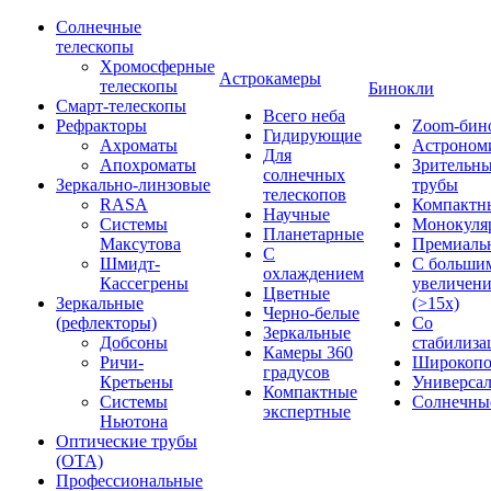
Солнечные
телескопы
Хромосферные
Астрокамеры
телескопы
Бинокли
Смарт-телескопы
Всего неба
Рефракторы
Zoom-бин
Гидирующие
Ахроматы
Астроном
Для
Апохроматы
Зрительн
солнечных
Зеркально-линзовые
трубы
телескопов
RASA
Компактн
Научные
Системы
Монокуля
Планетарные
Максутова
Премиаль
С
Шмидт-
С больши
охлаждением
Кассегрены
увеличен
Цветные
Зеркальные
(>15x)
Черно-белые
(рефлекторы)
Со
Зеркальные
Добсоны
стабилиза
Камеры 360
Ричи-
Широкопо
градусов
Кретьены
Универса
Компактные
Системы
Солнечны
экспертные
Ньютона
Оптические трубы
(OTA)
Профессиональные