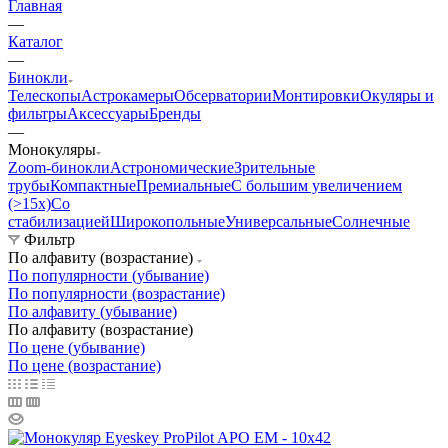
Главная
—
Каталог
—
Бинокли
Телескопы
Астрокамеры
Обсерватории
Монтировки
Окуляры и
фильтры
Аксессуары
Бренды
—
Монокуляры
Zoom-бинокли
Астрономические
Зрительные
трубы
Компактные
Премиальные
С большим увеличением
(>15x)
Со
стабилизацией
Широкопольные
Универсальные
Солнечные
Фильтр
По алфавиту (возрастание)
По популярности (убывание)
По популярности (возрастание)
По алфавиту (убывание)
По алфавиту (возрастание)
По цене (убывание)
По цене (возрастание)