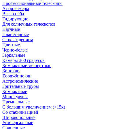
Профессиональные телескопы
Астрокамеры
Всего неба
Гидирующие
Для солнечных телескопов
Научные
Планетарные
С охлаждением
Цветные
Черно-белые
Зеркальные
Камеры 360 градусов
Компактные экспертные
Бинокли
Zoom-бинокли
Астрономические
Зрительные трубы
Компактные
Монокуляры
Премиальные
С большим увеличением (>15x)
Со стабилизацией
Широкопольные
Универсальные
Солнечные