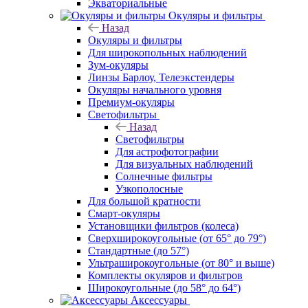
Экваториальные
Окуляры и фильтры
Назад
Окуляры и фильтры
Для широкопольных наблюдений
Зум-окуляры
Линзы Барлоу, Телеэкстендеры
Окуляры начального уровня
Премиум-окуляры
Светофильтры
Назад
Светофильтры
Для астрофотографии
Для визуальных наблюдений
Солнечные фильтры
Узкополосные
Для большой кратности
Смарт-окуляры
Установщики фильтров (колеса)
Сверхширокоугольные (от 65° до 79°)
Стандартные (до 57°)
Ультраширокоугольные (от 80° и выше)
Комплекты окуляров и фильтров
Широкоугольные (до 58° до 64°)
Аксессуары