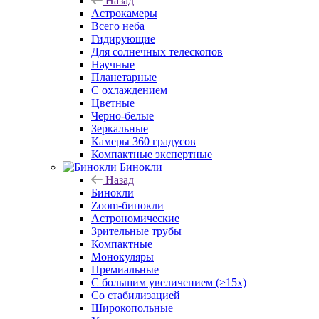
Назад
Астрокамеры
Всего неба
Гидирующие
Для солнечных телескопов
Научные
Планетарные
С охлаждением
Цветные
Черно-белые
Зеркальные
Камеры 360 градусов
Компактные экспертные
Бинокли
Назад
Бинокли
Zoom-бинокли
Астрономические
Зрительные трубы
Компактные
Монокуляры
Премиальные
С большим увеличением (>15x)
Со стабилизацией
Широкопольные