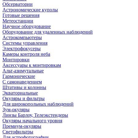
Обсерватории
Астрономические куполы
Готовые решения
Метеостанции
Научное оборудование
Оборудование для удаленных наблюдений
Астрокомпьютеры
Системы управления
Электрофокусеры
Камеры контроля неба
Монтировки
Аксессуары к монтировкам
Альт-азимутальные
Гармонические
С самонаведением
Штативы и колонны
Экваториальные
Окуляры и фильтры
Для широкопольных наблюдений
Зум-окуляры
Линзы Барлоу, Телеэкстендеры
Окуляры начального уровня
Премиум-окуляры
Светофильтры
Для астрофотографии