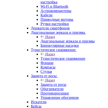
настройка
Wi-Fi и Bluetooth
Астрокомпьютеры
Кабели
Приводные моторы
Ручки настройки
Держатели смартфонов
Диагональные зеркала и призмы
Назад
Диагональные зеркала и призмы
Бинокулярные насадки
Туристическое снаряжение
Назад
Туристическое снаряжение
Фонари
Компасы
Стулья
Защита от росы
Назад
Защита от росы
Обогреватели
Противоросники
Управление обогревом
Искатели
Кейсы