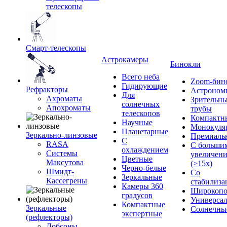
телескопы
Смарт-телескопы
Астрокамеры
Бинокли
Всего неба
Zoom-бин
Гидирующие
Рефракторы
Астроном
Для
Ахроматы
Зрительн
солнечных
Апохроматы
трубы
телескопов
Компактн
Научные
Монокуля
Планетарные
Зеркально-линзовые
Премиаль
С
RASA
С больши
охлаждением
Системы
увеличен
Цветные
Максутова
(>15x)
Черно-белые
Шмидт-
Со
Зеркальные
Кассегрены
стабилиза
Камеры 360
Широкопо
градусов
Универса
Компактные
Зеркальные
Солнечны
экспертные
(рефлекторы)
Добсоны