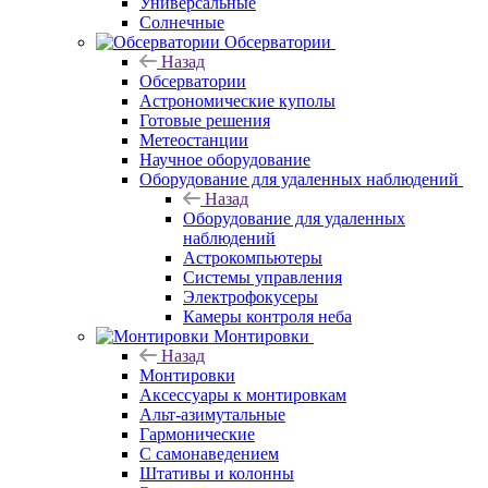
Универсальные
Солнечные
Обсерватории
Назад
Обсерватории
Астрономические куполы
Готовые решения
Метеостанции
Научное оборудование
Оборудование для удаленных наблюдений
Назад
Оборудование для удаленных
наблюдений
Астрокомпьютеры
Системы управления
Электрофокусеры
Камеры контроля неба
Монтировки
Назад
Монтировки
Аксессуары к монтировкам
Альт-азимутальные
Гармонические
С самонаведением
Штативы и колонны