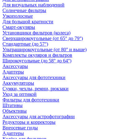
Для визуальных наблюдений
Солнечные фильтры
Узкополосные
Для большой кратности
Смарт-окуляры
Установщики фильтров (колеса)
Сверхширокоугольные (от 65° до 79°)
Стандартные (до 57°)
Ультраширокоугольные (от 80° и выше)
Комплекты окуляров и фильтров
Широкоугольные (до 58° до 64°)
Аксессуары
Адаптеры
Аксессуары для фототехники
Аккумуляторы
Сумки, чехлы, ремни, рюкзаки
Уход за оптикой
Фильтры для фототехники
Штативы
Объективы
Аксессуары для астрофотографии
Редукторы и корректоры
Внеосевые гиды
Адаптеры
Колёса для фильтров