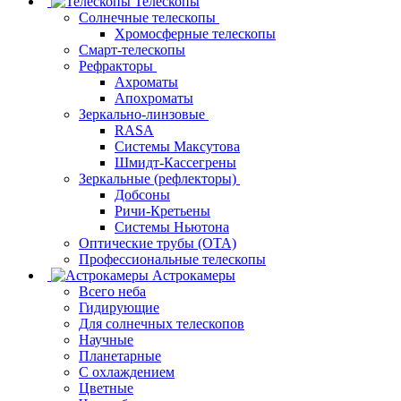
Телескопы
Солнечные телескопы
Хромосферные телескопы
Смарт-телескопы
Рефракторы
Ахроматы
Апохроматы
Зеркально-линзовые
RASA
Системы Максутова
Шмидт-Кассегрены
Зеркальные (рефлекторы)
Добсоны
Ричи-Кретьены
Системы Ньютона
Оптические трубы (OTA)
Профессиональные телескопы
Астрокамеры
Всего неба
Гидирующие
Для солнечных телескопов
Научные
Планетарные
С охлаждением
Цветные