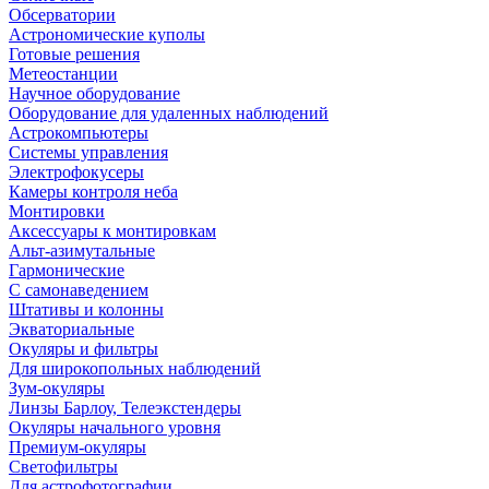
Обсерватории
Астрономические куполы
Готовые решения
Метеостанции
Научное оборудование
Оборудование для удаленных наблюдений
Астрокомпьютеры
Системы управления
Электрофокусеры
Камеры контроля неба
Монтировки
Аксессуары к монтировкам
Альт-азимутальные
Гармонические
С самонаведением
Штативы и колонны
Экваториальные
Окуляры и фильтры
Для широкопольных наблюдений
Зум-окуляры
Линзы Барлоу, Телеэкстендеры
Окуляры начального уровня
Премиум-окуляры
Светофильтры
Для астрофотографии