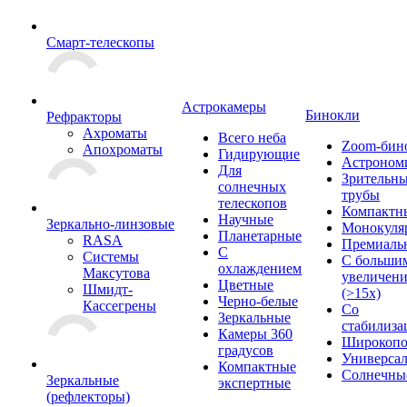
Смарт-телескопы
Астрокамеры
Бинокли
Рефракторы
Ахроматы
Всего неба
Zoom-бин
Апохроматы
Гидирующие
Астроном
Для
Зрительн
солнечных
трубы
телескопов
Компактн
Научные
Зеркально-линзовые
Монокуля
Планетарные
RASA
Премиаль
С
Системы
С больши
охлаждением
Максутова
увеличен
Цветные
Шмидт-
(>15x)
Черно-белые
Кассегрены
Со
Зеркальные
стабилиза
Камеры 360
Широкопо
градусов
Универса
Компактные
Солнечны
Зеркальные
экспертные
(рефлекторы)