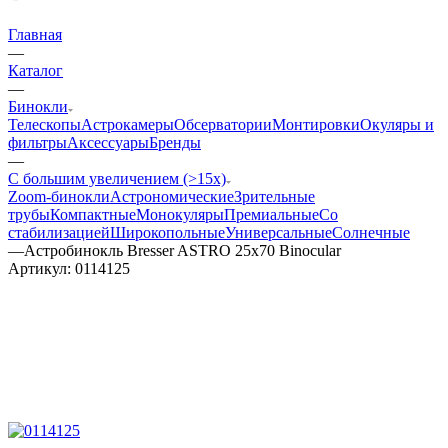
Главная
—
Каталог
—
Бинокли
Телескопы
Астрокамеры
Обсерватории
Монтировки
Окуляры и
фильтры
Аксессуары
Бренды
—
С большим увеличением (>15x)
Zoom-бинокли
Астрономические
Зрительные
трубы
Компактные
Монокуляры
Премиальные
Со
стабилизацией
Широкопольные
Универсальные
Солнечные
—
Астробинокль Bresser ASTRO 25x70 Binocular
Артикул:
0114125