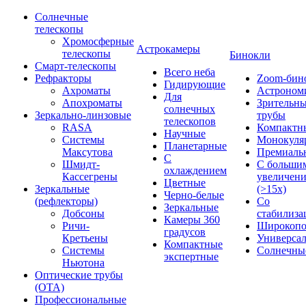
Солнечные
телескопы
Хромосферные
Астрокамеры
телескопы
Бинокли
Смарт-телескопы
Всего неба
Рефракторы
Zoom-бин
Гидирующие
Ахроматы
Астроном
Для
Апохроматы
Зрительн
солнечных
Зеркально-линзовые
трубы
телескопов
RASA
Компактн
Научные
Системы
Монокуля
Планетарные
Максутова
Премиаль
С
Шмидт-
С больши
охлаждением
Кассегрены
увеличен
Цветные
Зеркальные
(>15x)
Черно-белые
(рефлекторы)
Со
Зеркальные
Добсоны
стабилиза
Камеры 360
Ричи-
Широкопо
градусов
Кретьены
Универса
Компактные
Системы
Солнечны
экспертные
Ньютона
Оптические трубы
(OTA)
Профессиональные