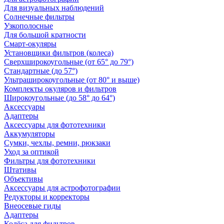
Для визуальных наблюдений
Солнечные фильтры
Узкополосные
Для большой кратности
Смарт-окуляры
Установщики фильтров (колеса)
Сверхширокоугольные (от 65° до 79°)
Стандартные (до 57°)
Ультраширокоугольные (от 80° и выше)
Комплекты окуляров и фильтров
Широкоугольные (до 58° до 64°)
Аксессуары
Адаптеры
Аксессуары для фототехники
Аккумуляторы
Сумки, чехлы, ремни, рюкзаки
Уход за оптикой
Фильтры для фототехники
Штативы
Объективы
Аксессуары для астрофотографии
Редукторы и корректоры
Внеосевые гиды
Адаптеры
Колёса для фильтров