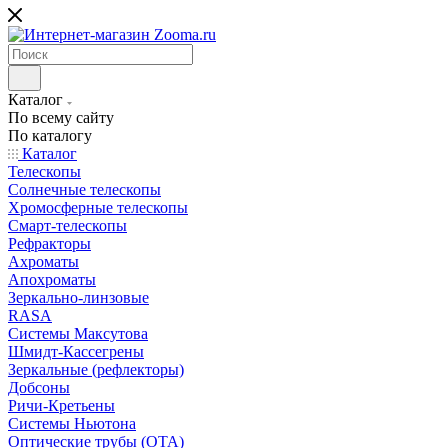
Каталог
По всему сайту
По каталогу
Каталог
Телескопы
Солнечные телескопы
Хромосферные телескопы
Смарт-телескопы
Рефракторы
Ахроматы
Апохроматы
Зеркально-линзовые
RASA
Системы Максутова
Шмидт-Кассегрены
Зеркальные (рефлекторы)
Добсоны
Ричи-Кретьены
Системы Ньютона
Оптические трубы (OTA)