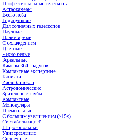
Профессиональные телескопы
Астрокамеры
Всего неба
Гидирующие
Для солнечных телескопов
Научные
Планетарные
С охлаждением
Цветные
Черно-белые
Зеркальные
Камеры 360 градусов
Компактные экспертные
Бинокли
Zoom-бинокли
Астрономические
Зрительные трубы
Компактные
Монокуляры
Премиальные
С большим увеличением (>15x)
Со стабилизацией
Широкопольные
Универсальные
Солнечные