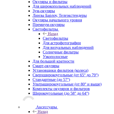
Окуляры и фильтры
Для широкопольных наблюдений
Зум-окуляры
Линзы Барлоу, Телеэкстендеры
Окуляры начального уровня
Премиум-окуляры
Светофильтры
Назад
Светофильтры
Для астрофотографии
Для визуальных наблюдений
Солнечные фильтры
Узкополосные
Для большой кратности
Смарт-окуляры
Установщики фильтров (колеса)
Сверхширокоугольные (от 65° до 79°)
Стандартные (до 57°)
Ультраширокоугольные (от 80° и выше)
Комплекты окуляров и фильтров
Широкоугольные (до 58° до 64°)
Аксессуары
Назад