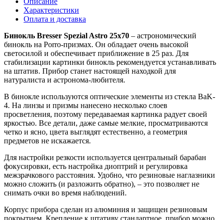
Описание
Характеристики
Оплата и доставка
Бинокль Bresser Spezial Astro 25x70
– астрономический
бинокль на Porro-призмах. Он обладает очень высокой
светосилой и обеспечивает приближение в 25 раз. Для
стабилизации картинки бинокль рекомендуется устанавливать
на штатив. Прибор станет настоящей находкой для
натуралиста и астронома-любителя.
В бинокле используются оптические элементы из стекла BaK-
4. На линзы и призмы нанесено несколько слоев
просветления, поэтому передаваемая картинка радует своей
яркостью. Все детали, даже самые мелкие, просматриваются
четко и ясно, цвета выглядят естественно, а геометрия
предметов не искажается.
Для настройки резкости используется центральный барабан
фокусировки, есть настройка диоптрий и регулировка
межзрачкового расстояния. Удобно, что резиновые наглазники
можно сложить (и разложить обратно), – это позволяет не
снимать очки во время наблюдений.
Корпус прибора сделан из алюминия и защищен резиновым
покрытием. Крепление к штативу стандартное, прибор можно