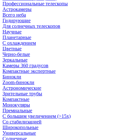
Профессиональные телескопы
Астрокамеры
Всего неба
Гидирующие
Для солнечных телескопов
Научные
Планетарные
С охлаждением
Цветные
Черно-белые
Зеркальные
Камеры 360 градусов
Компактные экспертные
Бинокли
Zoom-бинокли
Астрономические
Зрительные трубы
Компактные
Монокуляры
Премиальные
С большим увеличением (>15x)
Со стабилизацией
Широкопольные
Универсальные
Солнечные