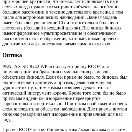
при хорошей кратности, что позволяет использовать их в
случаях когда нужно рассматривать объекты на особенно
большом расстоянии в течение длительного времени, в том
числе для астрономических наблюдений. Данная модель
имеет большое увеличение 10х и относительно большую
светосилу (большой выходной зрачок). Все линзы бинокля
имеют фирменное мультипросветление и обеспечивают
высокий контраст изображения, который, кроме прочего,
достигается и асферическими элементами в окулярах.
Оптика
PENTAX SD 8x42 WP использует призму ROOF для
нормализации изображения и уменьшения размеров
объективов бинокля. Если бы призм не было, то бинокль был
бы значительно длиннее, а призма, делая излом лучей,
удлиняет их путь, тем самым позволяя сделать тот же
оптический инструмент короче. Кроме того если бы не было
призм мы видели бы изображение перевернутое
горизонтально и вертикально. При таком изображении очень
сложно следить за объектом наблюдения. Две призмы внутри
бинокля разворачивают изображение в привычный для нас
вид.
Призма ROOF делает бинокль узким / компактным и легким,