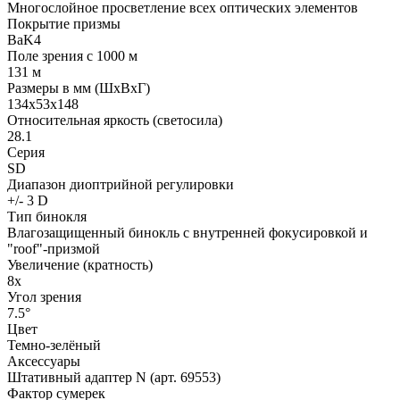
Многослойное просветление всех оптических элементов
Покрытие призмы
BaK4
Поле зрения с 1000 м
131 м
Размеры в мм (ШхВхГ)
134x53x148
Относительная яркость (светосила)
28.1
Серия
SD
Диапазон диоптрийной регулировки
+/- 3 D
Тип бинокля
Влагозащищенный бинокль с внутренней фокусировкой и
"roof"-призмой
Увеличение (кратность)
8x
Угол зрения
7.5°
Цвет
Темно-зелёный
Аксессуары
Штативный адаптер N (арт. 69553)
Фактор сумерек