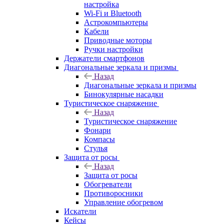
настройка
Wi-Fi и Bluetooth
Астрокомпьютеры
Кабели
Приводные моторы
Ручки настройки
Держатели смартфонов
Диагональные зеркала и призмы
Назад
Диагональные зеркала и призмы
Бинокулярные насадки
Туристическое снаряжение
Назад
Туристическое снаряжение
Фонари
Компасы
Стулья
Защита от росы
Назад
Защита от росы
Обогреватели
Противоросники
Управление обогревом
Искатели
Кейсы