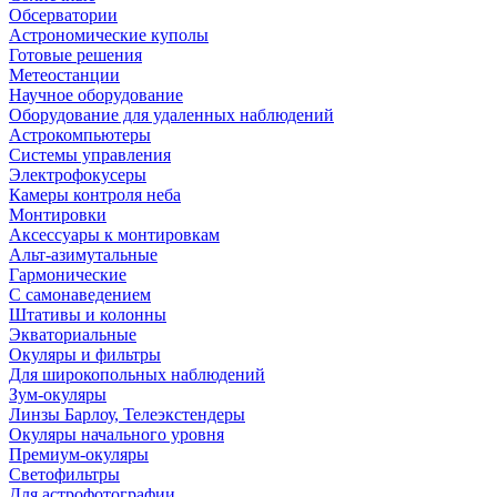
Обсерватории
Астрономические куполы
Готовые решения
Метеостанции
Научное оборудование
Оборудование для удаленных наблюдений
Астрокомпьютеры
Системы управления
Электрофокусеры
Камеры контроля неба
Монтировки
Аксессуары к монтировкам
Альт-азимутальные
Гармонические
С самонаведением
Штативы и колонны
Экваториальные
Окуляры и фильтры
Для широкопольных наблюдений
Зум-окуляры
Линзы Барлоу, Телеэкстендеры
Окуляры начального уровня
Премиум-окуляры
Светофильтры
Для астрофотографии