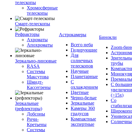
телескопы
Хромосферные
телескопы
Смарт-телескопы
Рефракторы
Астрокамеры
Бинокли
Ахроматы
Всего неба
Апохроматы
Zoom-бин
Гидирующие
Астроном
Для
Зрительн
солнечных
Зеркально-линзовые
трубы
телескопов
RASA
Компактн
Научные
Системы
Монокуля
Планетарные
Максутова
Премиаль
С
Шмидт-
С больши
охлаждением
Кассегрены
увеличен
Цветные
(>15x)
Черно-белые
Со
Зеркальные
Зеркальные
стабилиза
Камеры 360
(рефлекторы)
Широкопо
градусов
Добсоны
Универса
Компактные
Ричи-
Солнечны
экспертные
Кретьены
Системы