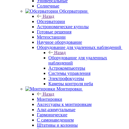
Универсальные
Солнечные
Обсерватории
Назад
Обсерватории
Астрономические куполы
Готовые решения
Метеостанции
Научное оборудование
Оборудование для удаленных наблюдений
Назад
Оборудование для удаленных
наблюдений
Астрокомпьютеры
Системы управления
Электрофокусеры
Камеры контроля неба
Монтировки
Назад
Монтировки
Аксессуары к монтировкам
Альт-азимутальные
Гармонические
С самонаведением
Штативы и колонны