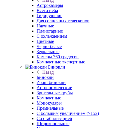
Назад
Астрокамеры
Всего неба
Гидирующие
Для солнечных телескопов
Научные
Планетарные
С охлаждением
Цветные
Черно-белые
Зеркальные
Камеры 360 градусов
Компактные экспертные
Бинокли
Назад
Бинокли
Zoom-бинокли
Астрономические
Зрительные трубы
Компактные
Монокуляры
Премиальные
С большим увеличением (>15x)
Со стабилизацией
Широкопольные