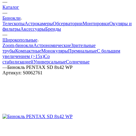
—
Каталог
—
Бинокли
Телескопы
Астрокамеры
Обсерватории
Монтировки
Окуляры и
фильтры
Аксессуары
Бренды
—
Широкопольные
Zoom-бинокли
Астрономические
Зрительные
трубы
Компактные
Монокуляры
Премиальные
С большим
увеличением (>15x)
Со
стабилизацией
Универсальные
Солнечные
—
Бинокль PENTAX SD 8x42 WP
Артикул:
S0062761