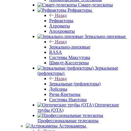
Смарт-телескопы
Рефракторы
Назад
Рефракторы
Ахроматы
Апохроматы
Зеркально-линзовые
Назад
Зеркально-линзовые
RASA
Системы Максутова
Шмидт-Кассегрены
Зеркальные
(рефлекторы)
Назад
Зеркальные (рефлекторы)
Добсоны
Ричи-Кретьены
Системы Ньютона
Оптические
трубы (OTA)
Профессиональные телескопы
Астрокамеры