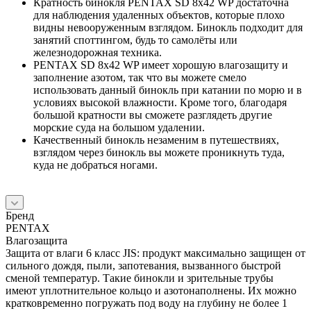
Кратность бинокля PENTAX SD 8x42 WP достаточна
для наблюдения удаленных объектов, которые плохо
видны невооруженным взглядом. Бинокль подходит для
занятий споттингом, будь то самолёты или
железнодорожная техника.
PENTAX SD 8x42 WP имеет хорошую влагозащиту и
заполнение азотом, так что вы можете смело
использовать данный бинокль при катании по морю и в
условиях высокой влажности. Кроме того, благодаря
большой кратности вы сможете разглядеть другие
морские суда на большом удалении.
Качественный бинокль незаменим в путешествиях,
взглядом через бинокль вы можете проникнуть туда,
куда не добраться ногами.
Бренд
PENTAX
Влагозащита
Защита от влаги 6 класс JIS: продукт максимально защищен от
сильного дождя, пыли, запотевания, вызванного быстрой
сменой температур. Такие бинокли и зрительные трубы
имеют уплотнительное кольцо и азотонаполнены. Их можно
кратковременно погружать под воду на глубину не более 1