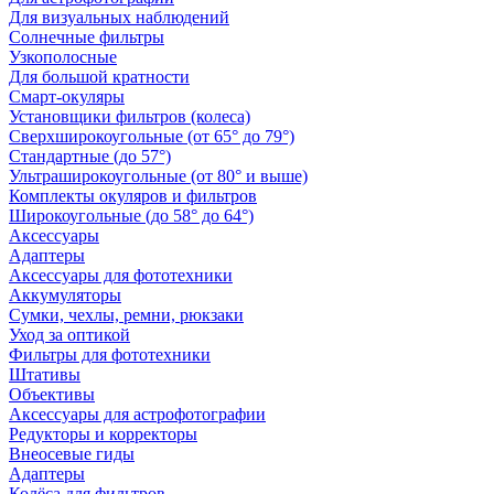
Для визуальных наблюдений
Солнечные фильтры
Узкополосные
Для большой кратности
Смарт-окуляры
Установщики фильтров (колеса)
Сверхширокоугольные (от 65° до 79°)
Стандартные (до 57°)
Ультраширокоугольные (от 80° и выше)
Комплекты окуляров и фильтров
Широкоугольные (до 58° до 64°)
Аксессуары
Адаптеры
Аксессуары для фототехники
Аккумуляторы
Сумки, чехлы, ремни, рюкзаки
Уход за оптикой
Фильтры для фототехники
Штативы
Объективы
Аксессуары для астрофотографии
Редукторы и корректоры
Внеосевые гиды
Адаптеры
Колёса для фильтров