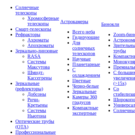
Солнечные
телескопы
Хромосферные
Астрокамеры
телескопы
Бинокли
Смарт-телескопы
Всего неба
Рефракторы
Zoom-бин
Гидирующие
Ахроматы
Астроном
Для
Апохроматы
Зрительн
солнечных
Зеркально-линзовые
трубы
телескопов
RASA
Компактн
Научные
Системы
Монокуля
Планетарные
Максутова
Премиаль
С
Шмидт-
С больши
охлаждением
Кассегрены
увеличен
Цветные
Зеркальные
(>15x)
Черно-белые
(рефлекторы)
Со
Зеркальные
Добсоны
стабилиза
Камеры 360
Ричи-
Широкопо
градусов
Кретьены
Универса
Компактные
Системы
Солнечны
экспертные
Ньютона
Оптические трубы
(OTA)
Профессиональные