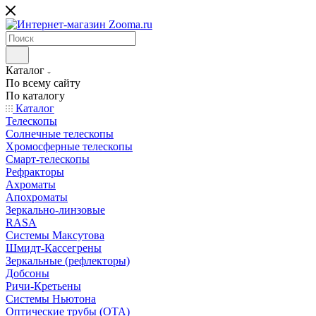
Каталог
По всему сайту
По каталогу
Каталог
Телескопы
Солнечные телескопы
Хромосферные телескопы
Смарт-телескопы
Рефракторы
Ахроматы
Апохроматы
Зеркально-линзовые
RASA
Системы Максутова
Шмидт-Кассегрены
Зеркальные (рефлекторы)
Добсоны
Ричи-Кретьены
Системы Ньютона
Оптические трубы (OTA)