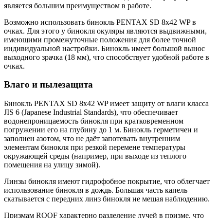
является большим преимуществом в работе.
Возможно использовать бинокль PENTAX SD 8x42 WP в
очках. Для этого у бинокля окуляры являются выдвижными,
имеющими промежуточные положения для более точной
индивидуальной настройки. Бинокль имеет большой вынос
выходного зрачка (18 мм), что способствует удобной работе в
очках.
Влаго и пылезащита
Бинокль PENTAX SD 8x42 WP имеет защиту от влаги класса
JIS 6 (Japanese Industrial Standards), что обеспечивает
водонепроницаемость бинокля при кратковременном
погружении его на глубину до 1 м. Бинокль герметичен и
заполнен азотом, что не даёт запотевать внутренним
элементам бинокля при резкой перемене температуры
окружающей среды (например, при выходе из теплого
помещения на улицу зимой).
Линзы бинокля имеют гидрофобное покрытие, что облегчает
использование бинокля в дождь. Большая часть капель
скатывается с передних линз бинокля не мешая наблюдению.
Призмам ROOF характерно разделение лучей в призме, что