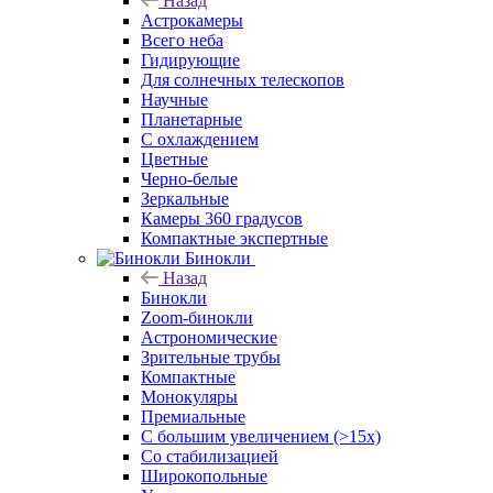
Назад
Астрокамеры
Всего неба
Гидирующие
Для солнечных телескопов
Научные
Планетарные
С охлаждением
Цветные
Черно-белые
Зеркальные
Камеры 360 градусов
Компактные экспертные
Бинокли
Назад
Бинокли
Zoom-бинокли
Астрономические
Зрительные трубы
Компактные
Монокуляры
Премиальные
С большим увеличением (>15x)
Со стабилизацией
Широкопольные