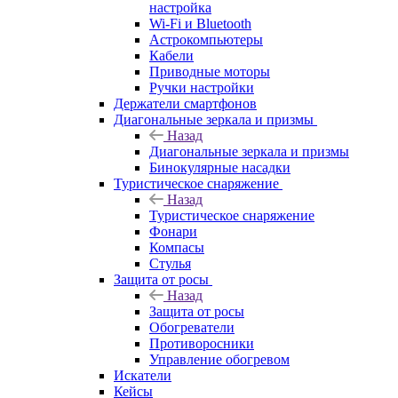
настройка
Wi-Fi и Bluetooth
Астрокомпьютеры
Кабели
Приводные моторы
Ручки настройки
Держатели смартфонов
Диагональные зеркала и призмы
Назад
Диагональные зеркала и призмы
Бинокулярные насадки
Туристическое снаряжение
Назад
Туристическое снаряжение
Фонари
Компасы
Стулья
Защита от росы
Назад
Защита от росы
Обогреватели
Противоросники
Управление обогревом
Искатели
Кейсы