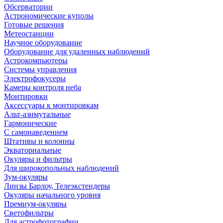
Обсерватории
Астрономические куполы
Готовые решения
Метеостанции
Научное оборудование
Оборудование для удаленных наблюдений
Астрокомпьютеры
Системы управления
Электрофокусеры
Камеры контроля неба
Монтировки
Аксессуары к монтировкам
Альт-азимутальные
Гармонические
С самонаведением
Штативы и колонны
Экваториальные
Окуляры и фильтры
Для широкопольных наблюдений
Зум-окуляры
Линзы Барлоу, Телеэкстендеры
Окуляры начального уровня
Премиум-окуляры
Светофильтры
Для астрофотографии