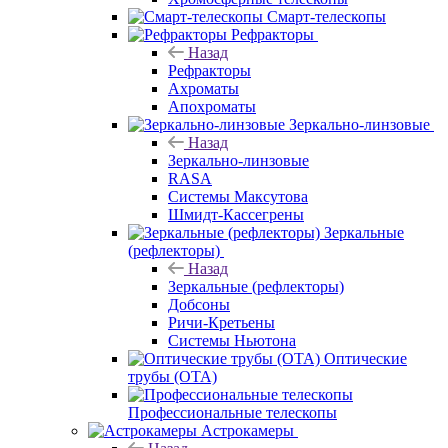
Смарт-телескопы
Рефракторы
Назад
Рефракторы
Ахроматы
Апохроматы
Зеркально-линзовые
Назад
Зеркально-линзовые
RASA
Системы Максутова
Шмидт-Кассегрены
Зеркальные
(рефлекторы)
Назад
Зеркальные (рефлекторы)
Добсоны
Ричи-Кретьены
Системы Ньютона
Оптические
трубы (OTA)
Профессиональные телескопы
Астрокамеры