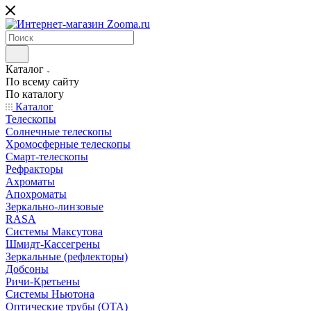
Каталог
По всему сайту
По каталогу
Каталог
Телескопы
Солнечные телескопы
Хромосферные телескопы
Смарт-телескопы
Рефракторы
Ахроматы
Апохроматы
Зеркально-линзовые
RASA
Системы Максутова
Шмидт-Кассегрены
Зеркальные (рефлекторы)
Добсоны
Ричи-Кретьены
Системы Ньютона
Оптические трубы (OTA)