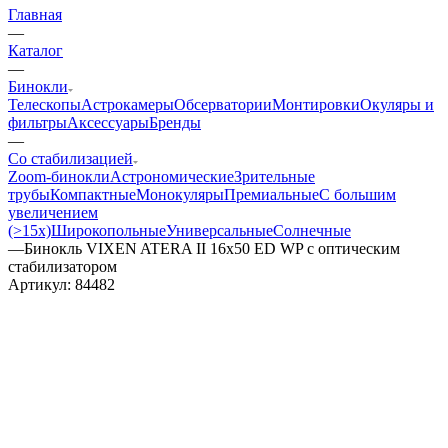
Главная
—
Каталог
—
Бинокли
Телескопы
Астрокамеры
Обсерватории
Монтировки
Окуляры и
фильтры
Аксессуары
Бренды
—
Со стабилизацией
Zoom-бинокли
Астрономические
Зрительные
трубы
Компактные
Монокуляры
Премиальные
С большим
увеличением
(>15x)
Широкопольные
Универсальные
Солнечные
—
Бинокль VIXEN ATERA II 16x50 ED WP с оптическим
стабилизатором
Артикул:
84482