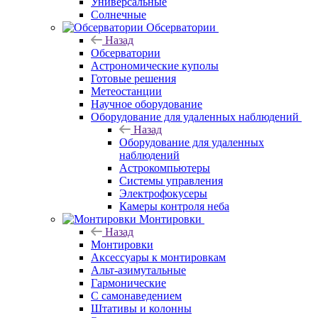
Универсальные
Солнечные
Обсерватории
Назад
Обсерватории
Астрономические куполы
Готовые решения
Метеостанции
Научное оборудование
Оборудование для удаленных наблюдений
Назад
Оборудование для удаленных
наблюдений
Астрокомпьютеры
Системы управления
Электрофокусеры
Камеры контроля неба
Монтировки
Назад
Монтировки
Аксессуары к монтировкам
Альт-азимутальные
Гармонические
С самонаведением
Штативы и колонны