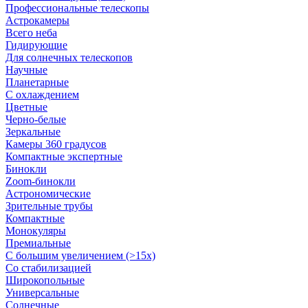
Профессиональные телескопы
Астрокамеры
Всего неба
Гидирующие
Для солнечных телескопов
Научные
Планетарные
С охлаждением
Цветные
Черно-белые
Зеркальные
Камеры 360 градусов
Компактные экспертные
Бинокли
Zoom-бинокли
Астрономические
Зрительные трубы
Компактные
Монокуляры
Премиальные
С большим увеличением (>15x)
Со стабилизацией
Широкопольные
Универсальные
Солнечные