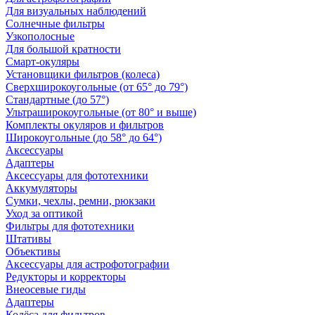
Для визуальных наблюдений
Солнечные фильтры
Узкополосные
Для большой кратности
Смарт-окуляры
Установщики фильтров (колеса)
Сверхширокоугольные (от 65° до 79°)
Стандартные (до 57°)
Ультраширокоугольные (от 80° и выше)
Комплекты окуляров и фильтров
Широкоугольные (до 58° до 64°)
Аксессуары
Адаптеры
Аксессуары для фототехники
Аккумуляторы
Сумки, чехлы, ремни, рюкзаки
Уход за оптикой
Фильтры для фототехники
Штативы
Объективы
Аксессуары для астрофотографии
Редукторы и корректоры
Внеосевые гиды
Адаптеры
Колёса для фильтров