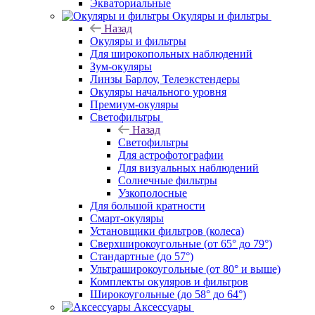
Экваториальные
Окуляры и фильтры
Назад
Окуляры и фильтры
Для широкопольных наблюдений
Зум-окуляры
Линзы Барлоу, Телеэкстендеры
Окуляры начального уровня
Премиум-окуляры
Светофильтры
Назад
Светофильтры
Для астрофотографии
Для визуальных наблюдений
Солнечные фильтры
Узкополосные
Для большой кратности
Смарт-окуляры
Установщики фильтров (колеса)
Сверхширокоугольные (от 65° до 79°)
Стандартные (до 57°)
Ультраширокоугольные (от 80° и выше)
Комплекты окуляров и фильтров
Широкоугольные (до 58° до 64°)
Аксессуары