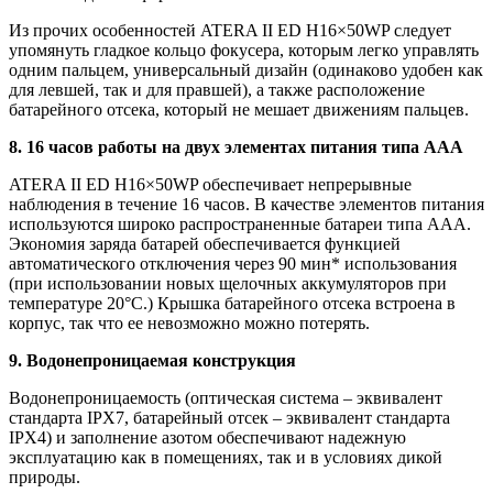
Из прочих особенностей ATERA II ED H16×50WP следует
упомянуть гладкое кольцо фокусера, которым легко управлять
одним пальцем, универсальный дизайн (одинаково удобен как
для левшей, так и для правшей), а также расположение
батарейного отсека, который не мешает движениям пальцев.
8. 16 часов работы на двух элементах питания типа ААА
ATERA II ED H16×50WP обеспечивает непрерывные
наблюдения в течение 16 часов. В качестве элементов питания
используются широко распространенные батареи типа ААА.
Экономия заряда батарей обеспечивается функцией
автоматического отключения через 90 мин* использования
(при использовании новых щелочных аккумуляторов при
температуре 20°C.) Крышка батарейного отсека встроена в
корпус, так что ее невозможно можно потерять.
9. Водонепроницаемая конструкция
Водонепроницаемость (оптическая система – эквивалент
стандарта IPX7, батарейный отсек – эквивалент стандарта
IPX4) и заполнение азотом обеспечивают надежную
эксплуатацию как в помещениях, так и в условиях дикой
природы.