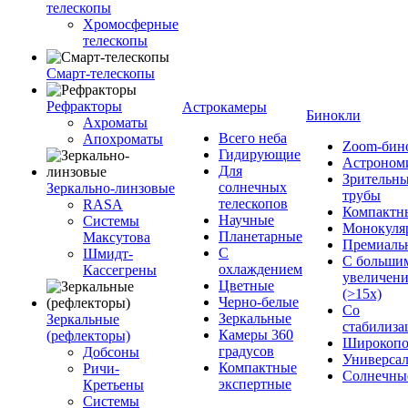
телескопы
Хромосферные
телескопы
Смарт-телескопы
Рефракторы
Астрокамеры
Бинокли
Ахроматы
Всего неба
Апохроматы
Zoom-бин
Гидирующие
Астроном
Для
Зрительн
солнечных
Зеркально-линзовые
трубы
телескопов
RASA
Компактн
Научные
Системы
Монокуля
Планетарные
Максутова
Премиаль
С
Шмидт-
С больши
охлаждением
Кассегрены
увеличен
Цветные
(>15x)
Черно-белые
Со
Зеркальные
Зеркальные
стабилиза
Камеры 360
(рефлекторы)
Широкопо
градусов
Добсоны
Универса
Компактные
Ричи-
Солнечны
экспертные
Кретьены
Системы