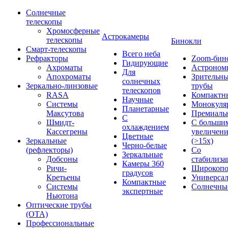
Солнечные
телескопы
Хромосферные
Астрокамеры
телескопы
Бинокли
Смарт-телескопы
Всего неба
Рефракторы
Zoom-бин
Гидирующие
Ахроматы
Астроном
Для
Апохроматы
Зрительн
солнечных
Зеркально-линзовые
трубы
телескопов
RASA
Компактн
Научные
Системы
Монокуля
Планетарные
Максутова
Премиаль
С
Шмидт-
С больши
охлаждением
Кассегрены
увеличен
Цветные
Зеркальные
(>15x)
Черно-белые
(рефлекторы)
Со
Зеркальные
Добсоны
стабилиза
Камеры 360
Ричи-
Широкопо
градусов
Кретьены
Универса
Компактные
Системы
Солнечны
экспертные
Ньютона
Оптические трубы
(OTA)
Профессиональные