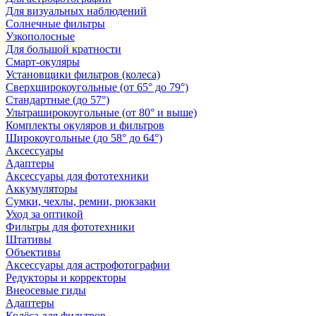
Для визуальных наблюдений
Солнечные фильтры
Узкополосные
Для большой кратности
Смарт-окуляры
Установщики фильтров (колеса)
Сверхширокоугольные (от 65° до 79°)
Стандартные (до 57°)
Ультраширокоугольные (от 80° и выше)
Комплекты окуляров и фильтров
Широкоугольные (до 58° до 64°)
Аксессуары
Адаптеры
Аксессуары для фототехники
Аккумуляторы
Сумки, чехлы, ремни, рюкзаки
Уход за оптикой
Фильтры для фототехники
Штативы
Объективы
Аксессуары для астрофотографии
Редукторы и корректоры
Внеосевые гиды
Адаптеры
Колёса для фильтров