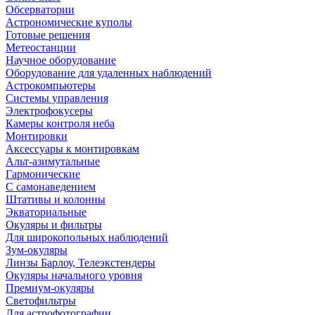
Обсерватории
Астрономические куполы
Готовые решения
Метеостанции
Научное оборудование
Оборудование для удаленных наблюдений
Астрокомпьютеры
Системы управления
Электрофокусеры
Камеры контроля неба
Монтировки
Аксессуары к монтировкам
Альт-азимутальные
Гармонические
С самонаведением
Штативы и колонны
Экваториальные
Окуляры и фильтры
Для широкопольных наблюдений
Зум-окуляры
Линзы Барлоу, Телеэкстендеры
Окуляры начального уровня
Премиум-окуляры
Светофильтры
Для астрофотографии