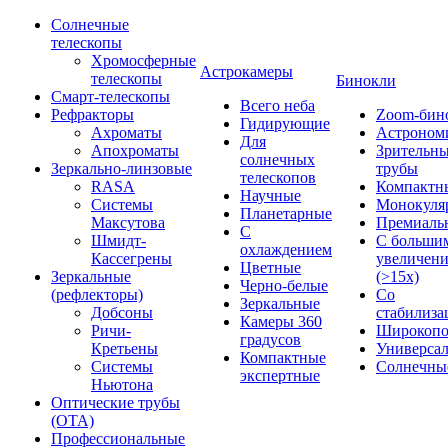
Солнечные
телескопы
Хромосферные
Астрокамеры
телескопы
Бинокли
Смарт-телескопы
Всего неба
Рефракторы
Zoom-бин
Гидирующие
Ахроматы
Астроном
Для
Апохроматы
Зрительн
солнечных
Зеркально-линзовые
трубы
телескопов
RASA
Компактн
Научные
Системы
Монокуля
Планетарные
Максутова
Премиаль
С
Шмидт-
С больши
охлаждением
Кассегрены
увеличен
Цветные
Зеркальные
(>15x)
Черно-белые
(рефлекторы)
Со
Зеркальные
Добсоны
стабилиза
Камеры 360
Ричи-
Широкопо
градусов
Кретьены
Универса
Компактные
Системы
Солнечны
экспертные
Ньютона
Оптические трубы
(OTA)
Профессиональные