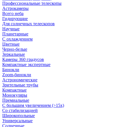
Профессиональные телескопы
Астрокамеры
Всего неба
Гидирующие
Для солнечных телескопов
Научные
Планетарные
С охлаждением
Цветные
Черно-белые
Зеркальные
Камеры 360 градусов
Компактные экспертные
Бинокли
Zoom-бинокли
Астрономические
Зрительные трубы
Компактные
Монокуляры
Премиальные
С большим увеличением (>15x)
Со стабилизацией
Широкопольные
Универсальные
Солнечные