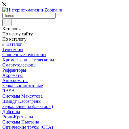
Каталог
По всему сайту
По каталогу
Каталог
Телескопы
Солнечные телескопы
Хромосферные телескопы
Смарт-телескопы
Рефракторы
Ахроматы
Апохроматы
Зеркально-линзовые
RASA
Системы Максутова
Шмидт-Кассегрены
Зеркальные (рефлекторы)
Добсоны
Ричи-Кретьены
Системы Ньютона
Оптические трубы (OTA)