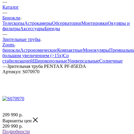
—
Каталог
—
Бинокли
Телескопы
Астрокамеры
Обсерватории
Монтировки
Окуляры и
фильтры
Аксессуары
Бренды
—
Зрительные трубы
Zoom-
бинокли
Астрономические
Компактные
Монокуляры
Премиальн
большим увеличением (>15x)
Со
стабилизацией
Широкопольные
Универсальные
Солнечные
—
Зрительная труба PENTAX PF-85EDA
Артикул:
S070970
209 990
р.
Варианты цен
209 990
р.
Подробности