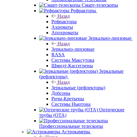
Смарт-телескопы
Рефракторы
Назад
Рефракторы
Ахроматы
Апохроматы
Зеркально-линзовые
Назад
Зеркально-линзовые
RASA
Системы Максутова
Шмидт-Кассегрены
Зеркальные
(рефлекторы)
Назад
Зеркальные (рефлекторы)
Добсоны
Ричи-Кретьены
Системы Ньютона
Оптические
трубы (OTA)
Профессиональные телескопы
Астрокамеры