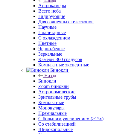
Назад
Астрокамеры
Всего неба
Гидирующие
Для солнечных телескопов
Научные
Планетарные
С охлаждением
Цветные
Черно-белые
Зеркальные
Камеры 360 градусов
Компактные экспертные
Бинокли
Назад
Бинокли
Zoom-бинокли
Астрономические
Зрительные трубы
Компактные
Монокуляры
Премиальные
С большим увеличением (>15x)
Со стабилизацией
Широкопольные