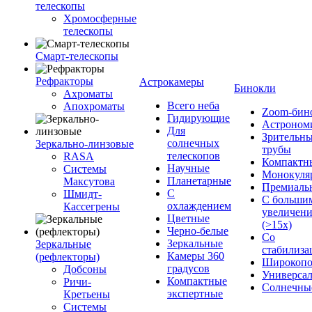
телескопы
Хромосферные
телескопы
Смарт-телескопы
Рефракторы
Астрокамеры
Бинокли
Ахроматы
Всего неба
Апохроматы
Zoom-бин
Гидирующие
Астроном
Для
Зрительн
солнечных
Зеркально-линзовые
трубы
телескопов
RASA
Компактн
Научные
Системы
Монокуля
Планетарные
Максутова
Премиаль
С
Шмидт-
С больши
охлаждением
Кассегрены
увеличен
Цветные
(>15x)
Черно-белые
Со
Зеркальные
Зеркальные
стабилиза
Камеры 360
(рефлекторы)
Широкопо
градусов
Добсоны
Универса
Компактные
Ричи-
Солнечны
экспертные
Кретьены
Системы