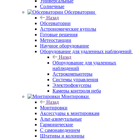
Универсальные
Солнечные
Обсерватории
Назад
Обсерватории
Астрономические куполы
Готовые решения
Метеостанции
Научное оборудование
Оборудование для удаленных наблюдений
Назад
Оборудование для удаленных
наблюдений
Астрокомпьютеры
Системы управления
Электрофокусеры
Камеры контроля неба
Монтировки
Назад
Монтировки
Аксессуары к монтировкам
Альт-азимутальные
Гармонические
С самонаведением
Штативы и колонны