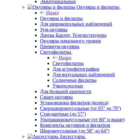
Экваториальные
Окуляры и фильтры
Назад
Окуляры и фильтры
Для широкопольных наблюдений
Зум-окуляры
Линзы Барлоу, Телеэкстендеры
Окуляры начального уровня
Премиум-окуляры
Светофильтры
Назад
Светофильтры
Для астрофотографии
Для визуальных наблюдений
Солнечные фильтры
Узкополосные
Для большой кратности
Смарт-окуляры
Установщики фильтров (колеса)
Сверхширокоугольные (от 65° до 79°)
Стандартные (до 57°)
Ультраширокоугольные (от 80° и выше)
Комплекты окуляров и фильтров
Широкоугольные (до 58° до 64°)
Аксессуары