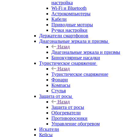
настройка
Wi-Fi и Bluetooth
Астрокомпьютеры
Кабели
Приводные моторы
Ручки настройки
Держатели смартфонов
Диагональные зеркала и призмы
Назад
Диагональные зеркала и призмы
Бинокулярные насадки
Туристическое снаряжение
Назад
Туристическое снаряжение
Фонари
Компасы
Стулья
Защита от росы
Назад
Защита от росы
Обогреватели
Противоросники
Управление обогревом
Искатели
Кейсы