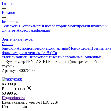
Главная
—
Каталог
—
Бинокли
Телескопы
Астрокамеры
Обсерватории
Монтировки
Окуляры и
фильтры
Аксессуары
Бренды
—
Зрительные трубы
Zoom-
бинокли
Астрономические
Компактные
Монокуляры
Премиальн
большим увеличением (>15x)
Со
стабилизацией
Широкопольные
Универсальные
Солнечные
—
Зум-окуляр PENTAX Hi-End 8-24mm (для зрительной
трубы)
Артикул:
S0070509
63 990
р.
Варианты цен
63 990
р.
Подробности
Цена указана с учетом НДС 22%
Нет в наличии