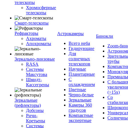
телескопы
Хромосферные
телескопы
Смарт-телескопы
Рефракторы
Астрокамеры
Бинокли
Ахроматы
Всего неба
Апохроматы
Zoom-бин
Гидирующие
Астроном
Для
Зрительн
солнечных
Зеркально-линзовые
трубы
телескопов
RASA
Компактн
Научные
Системы
Монокуля
Планетарные
Максутова
Премиаль
С
Шмидт-
С больши
охлаждением
Кассегрены
увеличен
Цветные
(>15x)
Черно-белые
Со
Зеркальные
Зеркальные
стабилиза
Камеры 360
(рефлекторы)
Широкопо
градусов
Добсоны
Универса
Компактные
Ричи-
Солнечны
экспертные
Кретьены
Системы