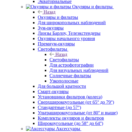
Экваториальные
Окуляры и фильтры
Назад
Окуляры и фильтры
Для широкопольных наблюдений
Зум-окуляры
Линзы Барлоу, Телеэкстендеры
Окуляры начального уровня
Премиум-окуляры
Светофильтры
Назад
Светофильтры
Для астрофотографии
Для визуальных наблюдений
Солнечные фильтры
Узкополосные
Для большой кратности
Смарт-окуляры
Установщики фильтров (колеса)
Сверхширокоугольные (от 65° до 79°)
Стандартные (до 57°)
Ультраширокоугольные (от 80° и выше)
Комплекты окуляров и фильтров
Широкоугольные (до 58° до 64°)
Аксессуары