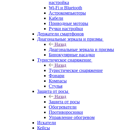
настройка
Wi-Fi и Bluetooth
Астрокомпьютеры
Кабели
Приводные моторы
Ручки настройки
Держатели смартфонов
Диагональные зеркала и призмы
Назад
Диагональные зеркала и призмы
Бинокулярные насадки
Туристическое снаряжение
Назад
Туристическое снаряжение
Фонари
Компасы
Стулья
Защита от росы
Назад
Защита от росы
Обогреватели
Противоросники
Управление обогревом
Искатели
Кейсы