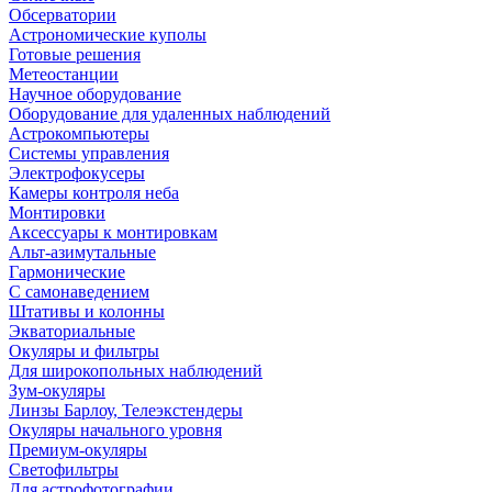
Обсерватории
Астрономические куполы
Готовые решения
Метеостанции
Научное оборудование
Оборудование для удаленных наблюдений
Астрокомпьютеры
Системы управления
Электрофокусеры
Камеры контроля неба
Монтировки
Аксессуары к монтировкам
Альт-азимутальные
Гармонические
С самонаведением
Штативы и колонны
Экваториальные
Окуляры и фильтры
Для широкопольных наблюдений
Зум-окуляры
Линзы Барлоу, Телеэкстендеры
Окуляры начального уровня
Премиум-окуляры
Светофильтры
Для астрофотографии