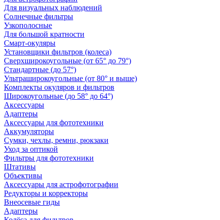
Для визуальных наблюдений
Солнечные фильтры
Узкополосные
Для большой кратности
Смарт-окуляры
Установщики фильтров (колеса)
Сверхширокоугольные (от 65° до 79°)
Стандартные (до 57°)
Ультраширокоугольные (от 80° и выше)
Комплекты окуляров и фильтров
Широкоугольные (до 58° до 64°)
Аксессуары
Адаптеры
Аксессуары для фототехники
Аккумуляторы
Сумки, чехлы, ремни, рюкзаки
Уход за оптикой
Фильтры для фототехники
Штативы
Объективы
Аксессуары для астрофотографии
Редукторы и корректоры
Внеосевые гиды
Адаптеры
Колёса для фильтров