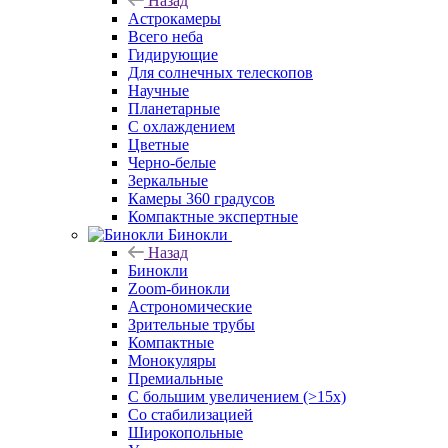
Назад
Астрокамеры
Всего неба
Гидирующие
Для солнечных телескопов
Научные
Планетарные
С охлаждением
Цветные
Черно-белые
Зеркальные
Камеры 360 градусов
Компактные экспертные
Бинокли
Назад
Бинокли
Zoom-бинокли
Астрономические
Зрительные трубы
Компактные
Монокуляры
Премиальные
С большим увеличением (>15x)
Со стабилизацией
Широкопольные