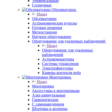
Универсальные
Солнечные
Обсерватории
Назад
Обсерватории
Астрономические куполы
Готовые решения
Метеостанции
Научное оборудование
Оборудование для удаленных наблюдений
Назад
Оборудование для удаленных
наблюдений
Астрокомпьютеры
Системы управления
Электрофокусеры
Камеры контроля неба
Монтировки
Назад
Монтировки
Аксессуары к монтировкам
Альт-азимутальные
Гармонические
С самонаведением
Штативы и колонны