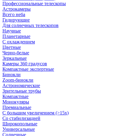
Профессиональные телескопы
Астрокамеры
Всего неба
Гидирующие
Для солнечных телескопов
Научные
Планетарные
С охлаждением
Цветные
Черно-белые
Зеркальные
Камеры 360 градусов
Компактные экспертные
Бинокли
Zoom-бинокли
Астрономические
Зрительные трубы
Компактные
Монокуляры
Премиальные
С большим увеличением (>15x)
Со стабилизацией
Широкопольные
Универсальные
Солнечные