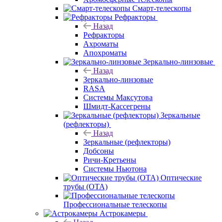
Смарт-телескопы
Рефракторы
Назад
Рефракторы
Ахроматы
Апохроматы
Зеркально-линзовые
Назад
Зеркально-линзовые
RASA
Системы Максутова
Шмидт-Кассегрены
Зеркальные
(рефлекторы)
Назад
Зеркальные (рефлекторы)
Добсоны
Ричи-Кретьены
Системы Ньютона
Оптические
трубы (OTA)
Профессиональные телескопы
Астрокамеры