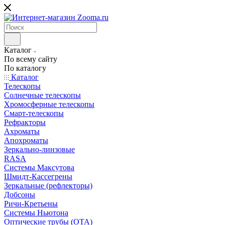
Каталог
По всему сайту
По каталогу
Каталог
Телескопы
Солнечные телескопы
Хромосферные телескопы
Смарт-телескопы
Рефракторы
Ахроматы
Апохроматы
Зеркально-линзовые
RASA
Системы Максутова
Шмидт-Кассегрены
Зеркальные (рефлекторы)
Добсоны
Ричи-Кретьены
Системы Ньютона
Оптические трубы (OTA)