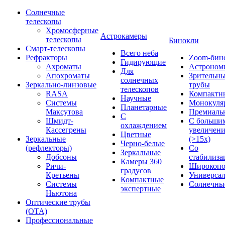
Солнечные
телескопы
Хромосферные
Астрокамеры
телескопы
Бинокли
Смарт-телескопы
Всего неба
Рефракторы
Zoom-бин
Гидирующие
Ахроматы
Астроном
Для
Апохроматы
Зрительн
солнечных
Зеркально-линзовые
трубы
телескопов
RASA
Компактн
Научные
Системы
Монокуля
Планетарные
Максутова
Премиаль
С
Шмидт-
С больши
охлаждением
Кассегрены
увеличен
Цветные
Зеркальные
(>15x)
Черно-белые
(рефлекторы)
Со
Зеркальные
Добсоны
стабилиза
Камеры 360
Ричи-
Широкопо
градусов
Кретьены
Универса
Компактные
Системы
Солнечны
экспертные
Ньютона
Оптические трубы
(OTA)
Профессиональные